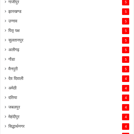
गाजीपुर
5
झारखण्ड
5
उन्नाव
5
पितृ पक्ष
5
सुलतानपुर
5
अलीगढ़
5
गोंडा
5
मैनपुरी
5
देव दिवाली
4
अमेठी
4
दतिया
4
जबलपुर
4
मेहंदीपुर
4
सिद्धार्थनगर
4