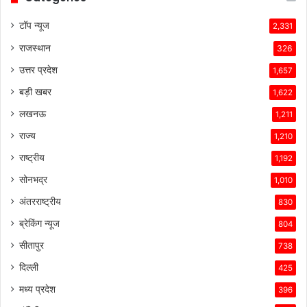
सामना
कर
टॉप न्यूज
2,331
रही
राजस्थान
हैं।
326
टेस्ला
उत्तर प्रदेश
1,657
की
तकनीकी
बड़ी खबर
1,622
विशेषताएँ,
लखनऊ
1,211
ब्रांड
की
राज्य
1,210
लोकप्रियता
राष्ट्रीय
1,192
और
ग्राहकों
सोनभद्र
1,010
के
अंतरराष्ट्रीय
830
प्रति
उसकी
ब्रेकिंग न्यूज
804
प्रतिबद्धता
सीतापुर
738
ने
उसे
दिल्ली
425
इस
मध्य प्रदेश
396
प्रतिस्पर्धात्मक
माहौल