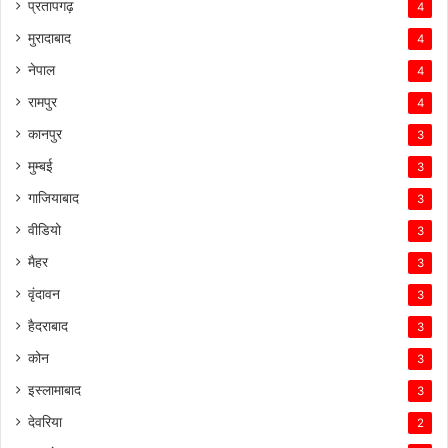
प्रतापगढ़
4
मुरादाबाद
4
नेपाल
4
रामपुर
4
कानपुर
3
मुम्बई
3
गाजियाबाद
3
वीडियो
3
मैहर
3
वृंदावन
3
हैदराबाद
3
कोन
3
इस्लामाबाद
3
देवरिया
2