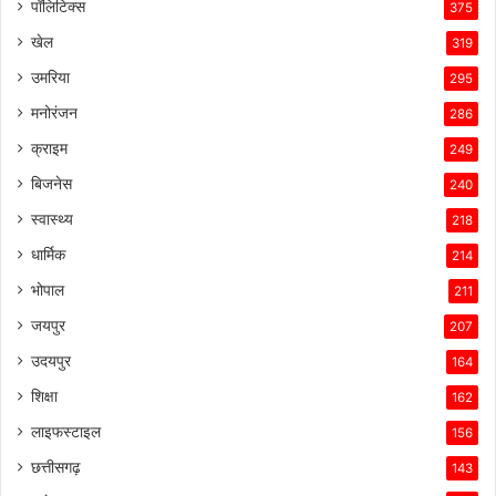
पॉलिटिक्स
375
में
खेल
319
सफल
बनाए
उमरिया
295
रखा
मनोरंजन
है।
286
क्राइम
249
बिजनेस
240
स्वास्थ्य
218
धार्मिक
214
भोपाल
211
जयपुर
207
उदयपुर
164
शिक्षा
162
लाइफस्टाइल
156
छत्तीसगढ़
143