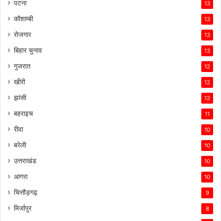
पटना
13
कौशाम्बी
13
रोजगार
13
बिहार चुनाव
13
गुजरात
12
खीरी
12
झांसी
12
बहराइच
11
रीवा
10
बरेली
10
उत्तराखंड
10
आगरा
10
चित्तौड़गढ़
9
मिर्जापुर
8