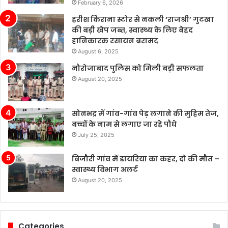
February 6, 2026
मौजूद
हैं।
हरीश किराना स्टोर से नकली ‘राजश्री’ गुटखा
चीन
की बड़ी खेप जब्त, स्वास्थ्य के लिए बेहद
के
हानिकारक रसायन बरामद
बढ़ते
August 6, 2025
बाजार
नौरोजाबाद पुलिस को मिली बड़ी सफलता
में
August 20, 2025
टेस्ला
की
बिक्री
सोनभद्र में गांव-गांव पेड़ लगाने की मुहिम तेज,
लगातार
बच्चों के नाम से लगाए जा रहे पौधे
मजबूत
बनी
July 25, 2025
हुई
है,
बिजौरी गांव में डायरिया का कहर, दो की मौत –
जबकि
स्वास्थ्य विभाग अलर्ट
अन्य
August 20, 2025
कंपनियां
विभिन्न
समस्याओं
का
Categories