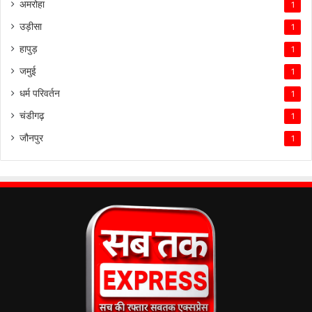
अमरोहा
1
उड़ीसा
1
हापुड़
1
जमुई
1
धर्म परिवर्तन
1
चंडीगढ़
1
जौनपुर
1