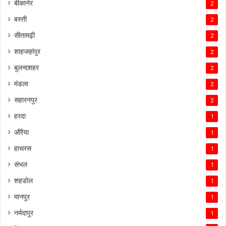
बीकानेर
2
बस्ती
2
सीतामढ़ी
2
शाहजहांपुर
2
बुलन्दशहर
2
मंडला
2
सहारनपुर
2
हरदा
1
औरैया
1
हाथरस
1
संभल
1
शहडोल
1
मानपुर
1
नर्मदापुर
1