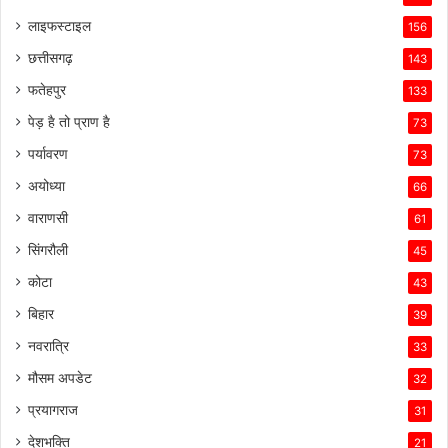
लाइफस्टाइल
156
छत्तीसगढ़
143
फतेहपुर
133
पेड़ है तो प्राण है
73
पर्यावरण
73
अयोध्या
66
वाराणसी
61
सिंगरौली
45
कोटा
43
बिहार
39
नवरात्रि
33
मौसम अपडेट
32
प्रयागराज
31
देशभक्ति
21