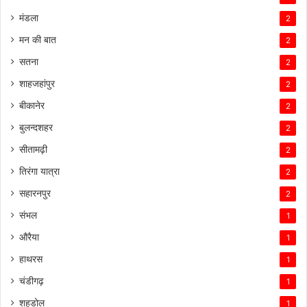
मंडला
2
मन की बात
2
सतना
2
शाहजहांपुर
2
बीकानेर
2
बुलन्दशहर
2
सीतामढ़ी
2
तिरंगा यात्रा
2
सहारनपुर
2
संभल
1
औरैया
1
हाथरस
1
चंडीगढ़
1
शहडोल
1