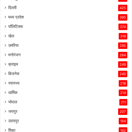
उसे
दिल्ली
425
इस
मध्य प्रदेश
395
प्रतिस्पर्धात्मक
माहौल
पॉलिटिक्स
374
में
खेल
319
सफल
बनाए
उमरिया
295
रखा
मनोरंजन
है।
284
क्राइम
249
बिजनेस
240
स्वास्थ्य
218
धार्मिक
214
भोपाल
211
जयपुर
207
उदयपुर
164
शिक्षा
162