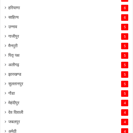
हरियाणा
6
साहित्य
6
उन्नाव
5
गाजीपुर
5
मैनपुरी
5
पितृ पक्ष
5
अलीगढ़
5
झारखण्ड
5
सुलतानपुर
5
गोंडा
5
मेहंदीपुर
4
देव दिवाली
4
जबलपुर
4
अमेठी
4