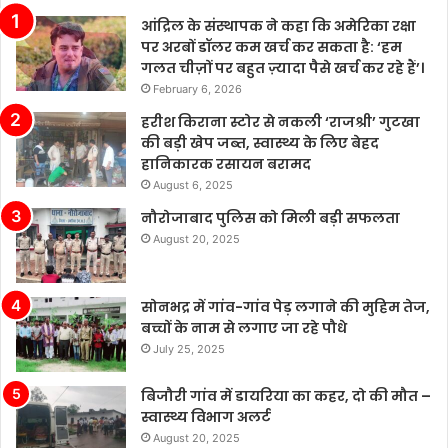
उद्योग
आंद्रिल के संस्थापक ने कहा कि अमेरिका रक्षा
में
पर अरबों डॉलर कम खर्च कर सकता है: ‘हम
कई
गलत चीज़ों पर बहुत ज़्यादा पैसे खर्च कर रहे हैं’।
चुनौतियाँ
February 6, 2026
मौजूद
हैं।
हरीश किराना स्टोर से नकली ‘राजश्री’ गुटखा
चीन
की बड़ी खेप जब्त, स्वास्थ्य के लिए बेहद
के
हानिकारक रसायन बरामद
बढ़ते
August 6, 2025
बाजार
नौरोजाबाद पुलिस को मिली बड़ी सफलता
में
August 20, 2025
टेस्ला
की
बिक्री
सोनभद्र में गांव-गांव पेड़ लगाने की मुहिम तेज,
लगातार
बच्चों के नाम से लगाए जा रहे पौधे
मजबूत
बनी
July 25, 2025
हुई
है,
बिजौरी गांव में डायरिया का कहर, दो की मौत –
जबकि
स्वास्थ्य विभाग अलर्ट
अन्य
August 20, 2025