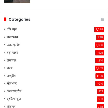
कंपनियां
विभिन्न
समस्याओं
का
Categories
सामना
कर
टॉप न्यूज
2,328
रही
राजस्थान
हैं।
326
टेस्ला
उत्तर प्रदेश
1,656
की
तकनीकी
बड़ी खबर
1,621
विशेषताएँ,
लखनऊ
1,210
ब्रांड
की
राज्य
1,209
लोकप्रियता
राष्ट्रीय
1,190
और
ग्राहकों
सोनभद्र
1,010
के
अंतरराष्ट्रीय
821
प्रति
उसकी
ब्रेकिंग न्यूज
803
प्रतिबद्धता
सीतापुर
738
ने