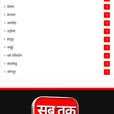
देवास
1
बागपत
1
अमरोहा
1
उड़ीसा
1
हापुड़
1
जमुई
1
धर्म परिवर्तन
1
काठमांडू
1
जौनपुर
1