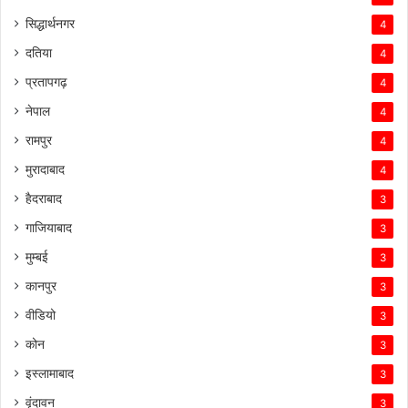
सिद्धार्थनगर
4
दतिया
4
प्रतापगढ़
4
नेपाल
4
रामपुर
4
मुरादाबाद
4
हैदराबाद
3
गाजियाबाद
3
मुम्बई
3
कानपुर
3
वीडियो
3
कोन
3
इस्लामाबाद
3
वृंदावन
3