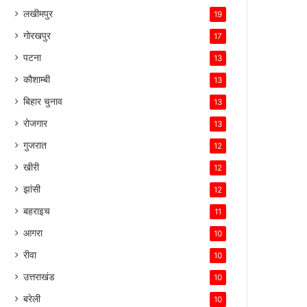
लखीमपुर
19
गोरखपुर
17
पटना
13
कौशाम्बी
13
बिहार चुनाव
13
रोजगार
13
गुजरात
12
खीरी
12
झांसी
12
बहराइच
11
आगरा
10
रीवा
10
उत्तराखंड
10
बरेली
10