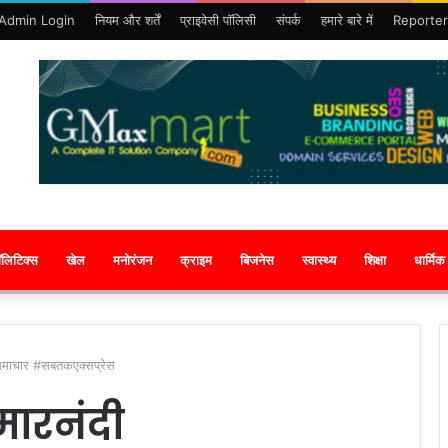
Admin Login
नियम और शर्तें
प्राइवेसी पॉलिसी
संपर्क
हमारे बारे में
Reporter
ॉलिटिक्स
खेल
मनोरंजन
क्राइम
बिजनेस
स्वास्थ्य
शिक्षा
धार्मिक
शसमाचार #सबतकएक्सप्रेस
मारनंदी