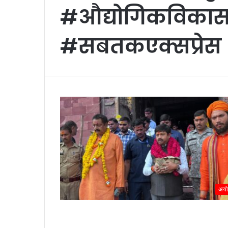
#औद्योगिकविकास 
#सबतकएक्सप्रेस
अयोध