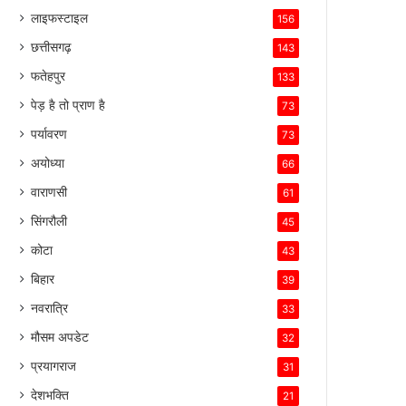
लाइफस्टाइल
156
छत्तीसगढ़
143
फतेहपुर
133
पेड़ है तो प्राण है
73
पर्यावरण
73
अयोध्या
66
वाराणसी
61
सिंगरौली
45
कोटा
43
बिहार
39
नवरात्रि
33
मौसम अपडेट
32
प्रयागराज
31
देशभक्ति
21