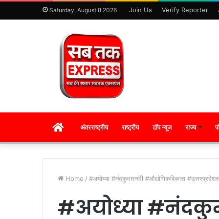
Join Us
Verify Reporter
Saturday, August 8 2026
HOME
अंतरराष्ट्रीय
राष्ट्रीय
टॉप न्यूज
राज्य
प
Home
/
#अयोध्या #नंदकुमारनंदी #औद्योगिकविकास #उत्तरप्रदे
#अयोध्या #नंदकु