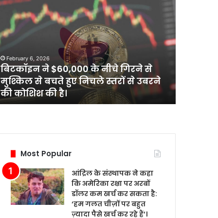
िटकॉइन
आंद्रिल
के
60,000
संस्थापक
े
ने
चे
कहा
February 6,
रने
कि
आंद्रिल 
February 6, 2026
अमेरिका
बिटकॉइन ने $60,000 के नीचे गिरने से
रक्षा पर
श्किल
रक्षा
मुश्किल से बचते हुए निचले स्तरों से उबरने
‘हम गलत च
पर
की कोशिश की है।
रहे हैं’।
चते
अरबों
ए
डॉलर
िचले
कम
तरों
खर्च
कर
बरने
सकता
Most Popular
ी
है:
ोशिश
‘हम
आंद्रिल के संस्थापक ने कहा
ी
गलत
कि अमेरिका रक्षा पर अरबों
ै।
चीज़ों
डॉलर कम खर्च कर सकता है:
पर
‘हम गलत चीज़ों पर बहुत
बहुत
ज़्यादा पैसे खर्च कर रहे हैं’।
ज़्यादा