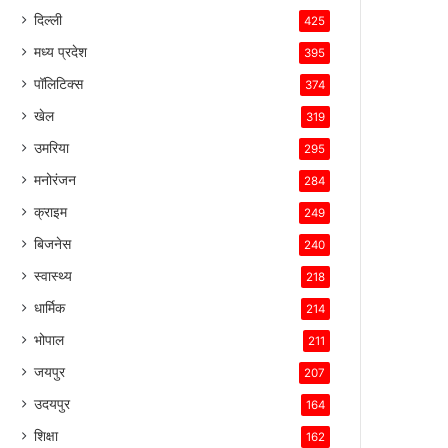
दिल्ली
425
मध्य प्रदेश
395
पॉलिटिक्स
374
खेल
319
उमरिया
295
मनोरंजन
284
क्राइम
249
बिजनेस
240
स्वास्थ्य
218
धार्मिक
214
भोपाल
211
जयपुर
207
उदयपुर
164
शिक्षा
162