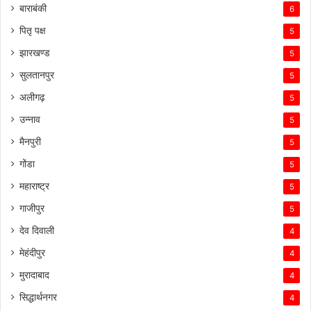
बाराबंकी
6
पितृ पक्ष
5
झारखण्ड
5
सुलतानपुर
5
अलीगढ़
5
उन्नाव
5
मैनपुरी
5
गोंडा
5
महाराष्ट्र
5
गाजीपुर
5
देव दिवाली
4
मेहंदीपुर
4
मुरादाबाद
4
सिद्धार्थनगर
4