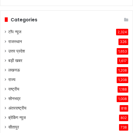
विभिन्न
समस्याओं
का
Categories
सामना
कर
टॉप न्यूज
2,324
रही
राजस्थान
हैं।
326
टेस्ला
उत्तर प्रदेश
1,653
की
तकनीकी
बड़ी खबर
1,617
विशेषताएँ,
लखनऊ
1,208
ब्रांड
की
राज्य
1,208
लोकप्रियता
राष्ट्रीय
1,188
और
ग्राहकों
सोनभद्र
1,008
के
अंतरराष्ट्रीय
818
प्रति
उसकी
ब्रेकिंग न्यूज
802
प्रतिबद्धता
सीतापुर
738
ने