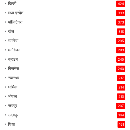
उसे
दिल्ली
424
इस
मध्य प्रदेश
393
प्रतिस्पर्धात्मक
माहौल
पॉलिटिक्स
373
में
खेल
318
सफल
बनाए
उमरिया
295
रखा
मनोरंजन
है।
283
क्राइम
245
बिजनेस
240
स्वास्थ्य
217
धार्मिक
214
भोपाल
210
जयपुर
207
उदयपुर
164
शिक्षा
161