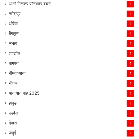
आओ मिलकर सोनभद्र बचाएं
1
नर्मदापुर
1
औरैया
1
बेंगलुरु
1
संभल
1
शहडोल
1
बागपत
1
नीमकाथाना
1
सीकर
1
यातायात माह 2025
1
हापुड़
1
उड़ीसा
1
देवास
1
जमुई
1