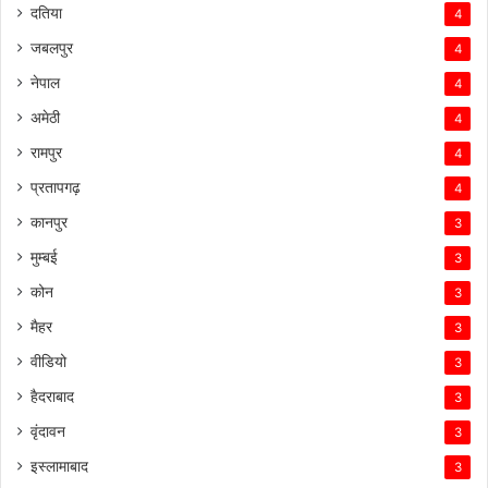
दतिया
4
जबलपुर
4
नेपाल
4
अमेठी
4
रामपुर
4
प्रतापगढ़
4
कानपुर
3
मुम्बई
3
कोन
3
मैहर
3
वीडियो
3
हैदराबाद
3
वृंदावन
3
इस्लामाबाद
3