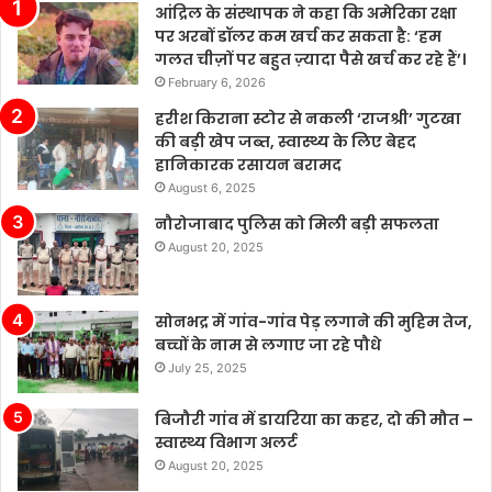
आंद्रिल के संस्थापक ने कहा कि अमेरिका रक्षा
में
पर अरबों डॉलर कम खर्च कर सकता है: ‘हम
कई
गलत चीज़ों पर बहुत ज़्यादा पैसे खर्च कर रहे हैं’।
चुनौतियाँ
February 6, 2026
मौजूद
हैं।
हरीश किराना स्टोर से नकली ‘राजश्री’ गुटखा
चीन
की बड़ी खेप जब्त, स्वास्थ्य के लिए बेहद
के
हानिकारक रसायन बरामद
बढ़ते
August 6, 2025
बाजार
नौरोजाबाद पुलिस को मिली बड़ी सफलता
में
August 20, 2025
टेस्ला
की
बिक्री
सोनभद्र में गांव-गांव पेड़ लगाने की मुहिम तेज,
लगातार
बच्चों के नाम से लगाए जा रहे पौधे
मजबूत
बनी
July 25, 2025
हुई
है,
बिजौरी गांव में डायरिया का कहर, दो की मौत –
जबकि
स्वास्थ्य विभाग अलर्ट
अन्य
August 20, 2025
कंपनियां