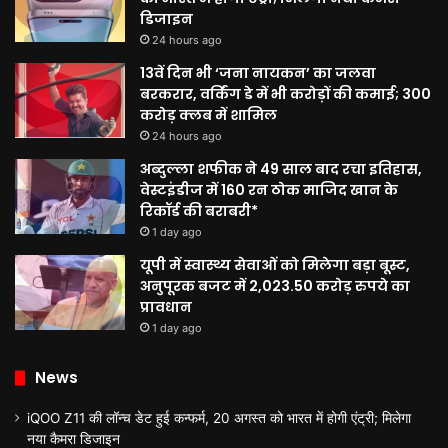
डिजाइन
24 hours ago
13वें दिन भी ‘जना नायकन’ का जलवा
बरकरार, वर्किंग डे में भी करोड़ों की कमाई; 300
करोड़ क्लब में शामिल
24 hours ago
अब्दुल्ला शफीक ने 49 साल बाद रचा इतिहास,
वेस्टइंडीज में 160 रन ठोक माजिद खान के
रिकॉर्ड की बराबरी*
1 day ago
यूपी में स्वास्थ्य सेवाओं को मिलेगा बड़ा बूस्ट,
अनुपूरक बजट में 2,023.50 करोड़ रुपये का
प्रावधान
1 day ago
News
iQOO Z11 की लॉन्च डेट हुई कन्फर्म, 20 अगस्त को भारत में होगी एंट्री; मिलेगा
नया कैमरा डिजाइन