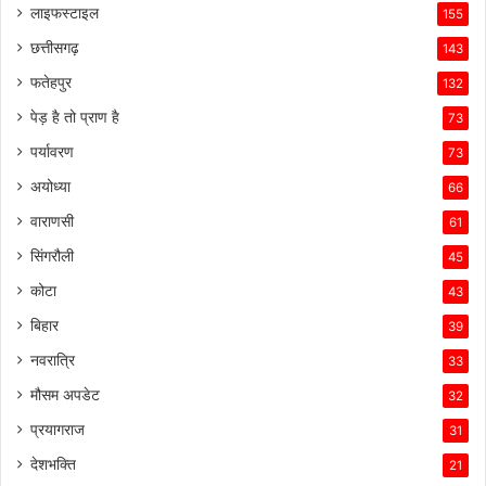
लाइफस्टाइल
155
छत्तीसगढ़
143
फतेहपुर
132
पेड़ है तो प्राण है
73
पर्यावरण
73
अयोध्या
66
वाराणसी
61
सिंगरौली
45
कोटा
43
बिहार
39
नवरात्रि
33
मौसम अपडेट
32
प्रयागराज
31
देशभक्ति
21