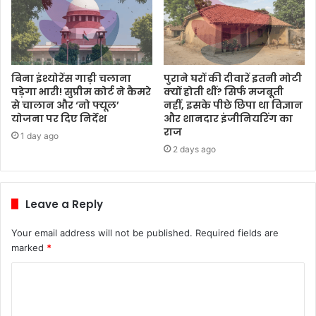
बिना इंश्योरेंस गाड़ी चलाना
पुराने घरों की दीवारें इतनी मोटी
पड़ेगा भारी! सुप्रीम कोर्ट ने कैमरे
क्यों होती थीं? सिर्फ मजबूती
से चालान और ‘नो फ्यूल’
नहीं, इसके पीछे छिपा था विज्ञान
योजना पर दिए निर्देश
और शानदार इंजीनियरिंग का
राज
1 day ago
2 days ago
Leave a Reply
Your email address will not be published.
Required fields are
marked
*
C
o
m