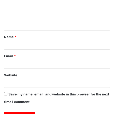
m
e
n
t
Name
*
*
Email
*
Website
Save my name, email, and website in this browser for the next
time I comment.