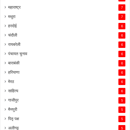
महाराष्ट्र
7
मथुरा
7
हरदोई
6
चंदौली
6
रायबरेली
6
पंचायत चुनाव
6
बाराबंकी
6
हरियाणा
6
मेरठ
6
साहित्य
6
गाजीपुर
5
मैनपुरी
5
पितृ पक्ष
5
अलीगढ़
5