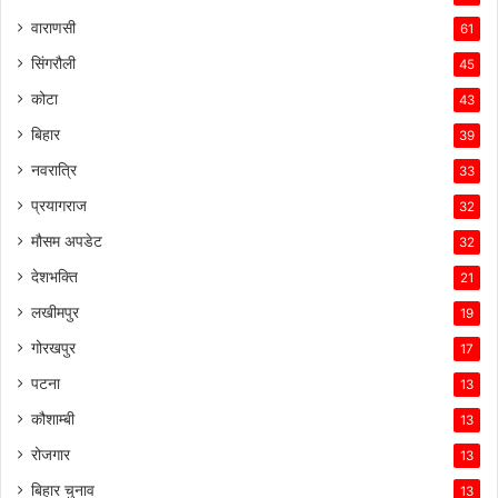
वाराणसी
61
सिंगरौली
45
कोटा
43
बिहार
39
नवरात्रि
33
प्रयागराज
32
मौसम अपडेट
32
देशभक्ति
21
लखीमपुर
19
गोरखपुर
17
पटना
13
कौशाम्बी
13
रोजगार
13
बिहार चुनाव
13