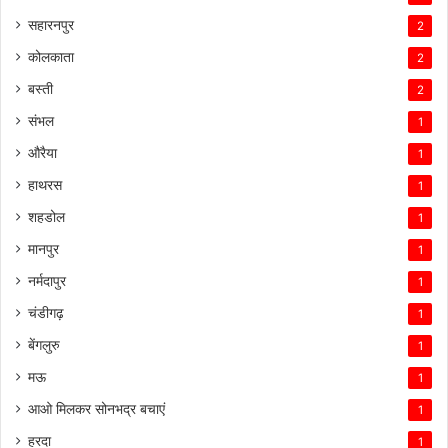
सहारनपुर
2
कोलकाता
2
बस्ती
2
संभल
1
औरैया
1
हाथरस
1
शहडोल
1
मानपुर
1
नर्मदापुर
1
चंडीगढ़
1
बेंगलुरु
1
मऊ
1
आओ मिलकर सोनभद्र बचाएं
1
हरदा
1