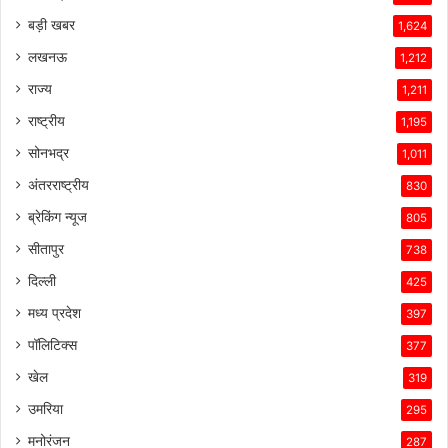
की
तकनीकी
बड़ी खबर
1,624
विशेषताएँ,
लखनऊ
1,212
ब्रांड
की
राज्य
1,211
लोकप्रियता
राष्ट्रीय
1,195
और
ग्राहकों
सोनभद्र
1,011
के
अंतरराष्ट्रीय
830
प्रति
उसकी
ब्रेकिंग न्यूज
805
प्रतिबद्धता
सीतापुर
738
ने
उसे
दिल्ली
425
इस
मध्य प्रदेश
397
प्रतिस्पर्धात्मक
माहौल
पॉलिटिक्स
377
में
खेल
319
सफल
बनाए
उमरिया
295
रखा
मनोरंजन
है।
287