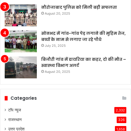
बाजार
नौरोजाबाद पुलिस को मिली बड़ी सफलता
में
August 20, 2025
टेस्ला
की
बिक्री
सोनभद्र में गांव-गांव पेड़ लगाने की मुहिम तेज,
लगातार
बच्चों के नाम से लगाए जा रहे पौधे
मजबूत
बनी
July 25, 2025
हुई
है,
बिजौरी गांव में डायरिया का कहर, दो की मौत –
जबकि
स्वास्थ्य विभाग अलर्ट
अन्य
August 20, 2025
कंपनियां
विभिन्न
समस्याओं
का
Categories
सामना
कर
टॉप न्यूज
2,332
रही
राजस्थान
हैं।
326
टेस्ला
उत्तर प्रदेश
1,658