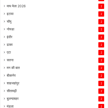
माघ मेला 2026
2
इटावा
2
चौमू
2
नोयडा
2
इंदौर
2
ढाका
2
एटा
2
सतना
2
मन की बात
2
बीकानेर
2
शाहजहांपुर
2
सीतामढ़ी
2
बुलन्दशहर
2
मंडला
2