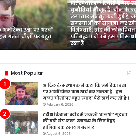
प्रतिस्पर्धात्मक स्थिति बनाए रखी है, हालांकि उद्
में
चुनौतियाँ मौजूद हैं। चीन के बढ़ते बाजार में टेस्ल
इलेक्ट्रिक
लगातार मजबूत बनी हुई है, जबकि अन्य कंपनिय
वाहन
समस्याओं का सामना कर रही हैं। टेस्ला की त
(EV)
र अरबों
विशेषताएँ, ब्रांड की लोकप्रियता और ग्राहकों के 
बिक्री
र बहुत
प्रतिबद्धता ने उसे इस प्रतिस्पर्धात्मक माहौल 
में
रखा है।
प्रतिस्पर्धात्मक
स्थिति
बनाए
रखी
है,
Most Popular
हालांकि
उद्योग
आंद्रिल के संस्थापक ने कहा कि अमेरिका रक्षा
में
पर अरबों डॉलर कम खर्च कर सकता है: ‘हम
कई
गलत चीज़ों पर बहुत ज़्यादा पैसे खर्च कर रहे हैं’।
चुनौतियाँ
February 6, 2026
मौजूद
हैं।
हरीश किराना स्टोर से नकली ‘राजश्री’ गुटखा
चीन
की बड़ी खेप जब्त, स्वास्थ्य के लिए बेहद
के
हानिकारक रसायन बरामद
बढ़ते
August 6, 2025