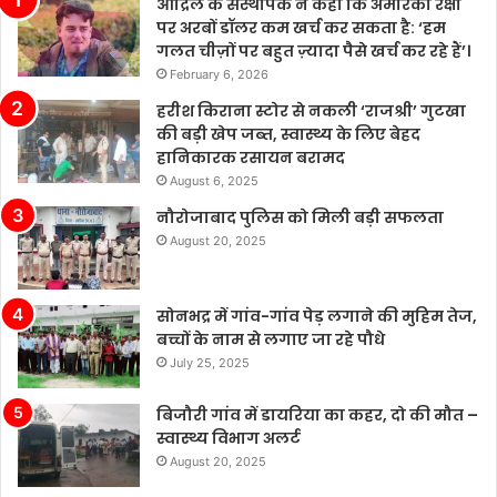
आंद्रिल के संस्थापक ने कहा कि अमेरिका रक्षा
वर्षों
पर अरबों डॉलर कम खर्च कर सकता है: ‘हम
में
गलत चीज़ों पर बहुत ज़्यादा पैसे खर्च कर रहे हैं’।
दूसरी
February 6, 2026
बार
नेतृत्व
हरीश किराना स्टोर से नकली ‘राजश्री’ गुटखा
परिवर्तन
की बड़ी खेप जब्त, स्वास्थ्य के लिए बेहद
है।
हानिकारक रसायन बरामद
August 6, 2025
नौरोजाबाद पुलिस को मिली बड़ी सफलता
August 20, 2025
सोनभद्र में गांव-गांव पेड़ लगाने की मुहिम तेज,
बच्चों के नाम से लगाए जा रहे पौधे
July 25, 2025
बिजौरी गांव में डायरिया का कहर, दो की मौत –
स्वास्थ्य विभाग अलर्ट
August 20, 2025