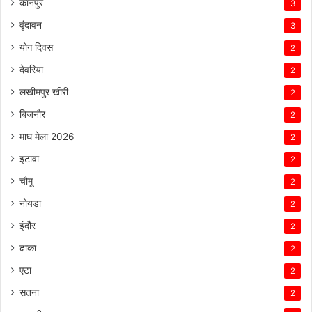
कानपुर
3
वृंदावन
3
योग दिवस
2
देवरिया
2
लखीमपुर खीरी
2
बिजनौर
2
माघ मेला 2026
2
इटावा
2
चौमू
2
नोयडा
2
इंदौर
2
ढाका
2
एटा
2
सतना
2