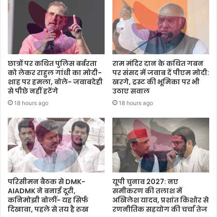
छात्रों पर कथित पुलिस बर्बरता
राम मंदिर दान के कथित गबन
को लेकर राहुल गांधी का मोदी-
पर संसद में जवाब दें पीएम मोदी:
शाह पर हमला, बोले- जवाबदेही
खरगे, ट्रस्ट की भूमिका पर भी
से पीछे नहीं हटेंगे
उठाए सवाल
18 hours ago
18 hours ago
परिसीमन बैठक से DMK-
यूपी चुनाव 2027: नए
AIADMK ने बनाई दूरी,
समीकरण की तलाश में
कनिमोझी बोलीं- यह सिर्फ
अखिलेश यादव, प्रशांत किशोर से
दिखावा, पहले से तय है रुख
रणनीतिक सहयोग की चर्चा तेज