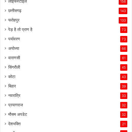
लाइफस्टाइल
156
छत्तीसगढ़
143
फतेहपुर
133
पेड़ है तो प्राण है
73
पर्यावरण
73
अयोध्या
66
वाराणसी
61
सिंगरौली
45
कोटा
43
बिहार
39
नवरात्रि
33
प्रयागराज
32
मौसम अपडेट
32
देशभक्ति
21