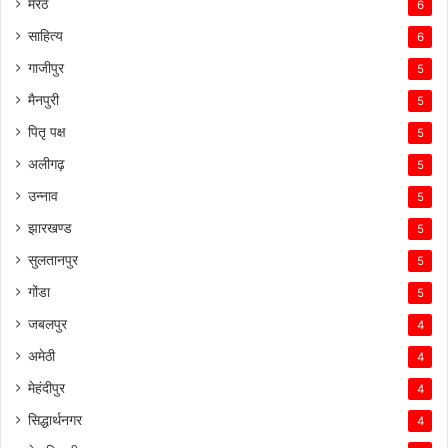
मेरठ
6
साहित्य
6
गाजीपुर
5
मैनपुरी
5
पितृ पक्ष
5
अलीगढ़
5
उन्नाव
5
झारखण्ड
5
सुलतानपुर
5
गोंडा
5
जबलपुर
4
अमेठी
4
मेहंदीपुर
4
सिद्धार्थनगर
4