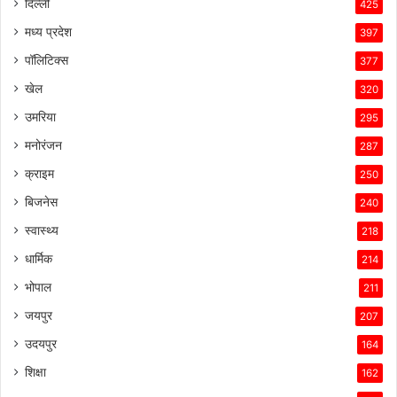
दिल्ली
425
मध्य प्रदेश
397
पॉलिटिक्स
377
खेल
320
उमरिया
295
मनोरंजन
287
क्राइम
250
बिजनेस
240
स्वास्थ्य
218
धार्मिक
214
भोपाल
211
जयपुर
207
उदयपुर
164
शिक्षा
162