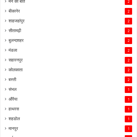
मन की बात
2
बीकानेर
2
शाहजहांपुर
2
सीतामढ़ी
2
बुलन्दशहर
2
मंडला
2
सहारनपुर
2
कोलकाता
2
बस्ती
2
संभल
1
औरैया
1
हाथरस
1
शहडोल
1
मानपुर
1