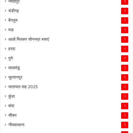
नर्मदापुर
1
चंडीगढ़
1
बेंगलुरु
1
मऊ
1
आओ मिलकर सोनभद्र बचाएं
1
हरदा
1
पुणे
1
काठमांडू
1
सुल्तानपुर
1
यातायात माह 2025
1
कुंडा
1
बांदा
1
सीकर
1
नीमकाथाना
1