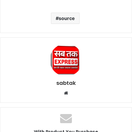
source
sabtak
Website
With Product You Purchase