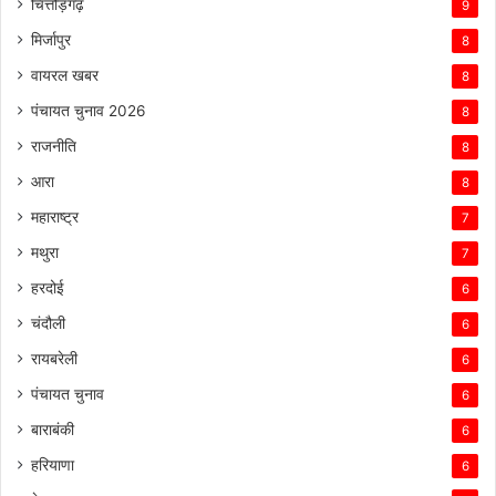
चित्तौड़गढ़
9
मिर्जापुर
8
वायरल खबर
8
पंचायत चुनाव 2026
8
राजनीति
8
आरा
8
महाराष्ट्र
7
मथुरा
7
हरदोई
6
चंदौली
6
रायबरेली
6
पंचायत चुनाव
6
बाराबंकी
6
हरियाणा
6