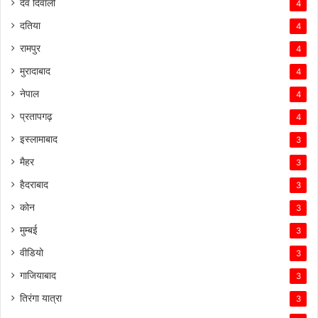
देव दिवाली
4
दतिया
4
रामपुर
4
मुरादाबाद
4
नेपाल
4
प्रतापगढ़
4
इस्लामाबाद
3
मैहर
3
हैदराबाद
3
कोन
3
मुम्बई
3
वीडियो
3
गाजियाबाद
3
तिरंगा यात्रा
3