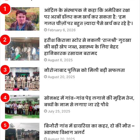
उद्योग
आंद्रिल के संस्थापक ने कहा कि अमेरिका रक्षा
में
पर अरबों डॉलर कम खर्च कर सकता है: ‘हम
कई
गलत चीज़ों पर बहुत ज़्यादा पैसे खर्च कर रहे हैं’।
चुनौतियाँ
February 6, 2026
मौजूद
हैं।
हरीश किराना स्टोर से नकली ‘राजश्री’ गुटखा
चीन
की बड़ी खेप जब्त, स्वास्थ्य के लिए बेहद
के
हानिकारक रसायन बरामद
बढ़ते
August 6, 2025
बाजार
नौरोजाबाद पुलिस को मिली बड़ी सफलता
में
August 20, 2025
टेस्ला
की
बिक्री
सोनभद्र में गांव-गांव पेड़ लगाने की मुहिम तेज,
लगातार
बच्चों के नाम से लगाए जा रहे पौधे
मजबूत
बनी
July 25, 2025
हुई
है,
बिजौरी गांव में डायरिया का कहर, दो की मौत –
जबकि
स्वास्थ्य विभाग अलर्ट
अन्य
August 20, 2025