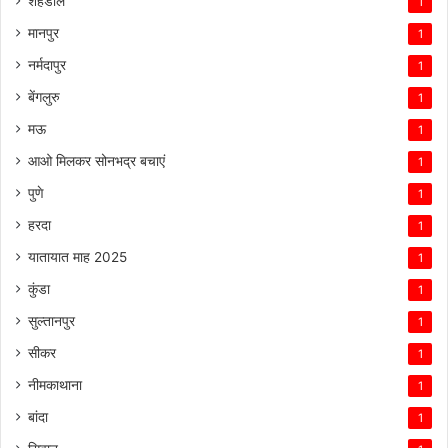
शहडोल
1
मानपुर
1
नर्मदापुर
1
बेंगलुरु
1
मऊ
1
आओ मिलकर सोनभद्र बचाएं
1
पुणे
1
हरदा
1
यातायात माह 2025
1
कुंडा
1
सुल्तानपुर
1
सीकर
1
नीमकाथाना
1
बांदा
1