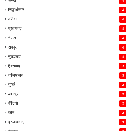
अमेठी
4
सिद्धार्थनगर
4
दतिया
4
प्रतापगढ़
4
नेपाल
4
रामपुर
4
मुरादाबाद
4
हैदराबाद
3
गाजियाबाद
3
मुम्बई
3
कानपुर
3
वीडियो
3
कोन
3
इस्लामाबाद
3