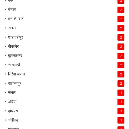
बस्ती
2
मंडला
2
मन की बात
2
सतना
2
शाहजहांपुर
2
बीकानेर
2
बुलन्दशहर
2
सीतामढ़ी
2
तिरंगा यात्रा
2
सहारनपुर
2
संभल
1
औरैया
1
हाथरस
1
चंडीगढ़
1