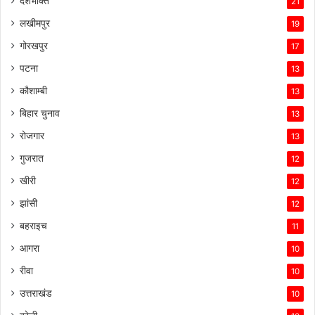
देशभक्ति
21
लखीमपुर
19
गोरखपुर
17
पटना
13
कौशाम्बी
13
बिहार चुनाव
13
रोजगार
13
गुजरात
12
खीरी
12
झांसी
12
बहराइच
11
आगरा
10
रीवा
10
उत्तराखंड
10