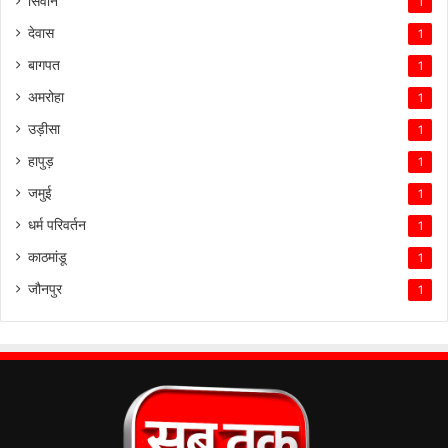
सिवान
1
देवास
1
बागपत
1
अमरोहा
1
उड़ीसा
1
हापुड़
1
जमुई
1
धर्म परिवर्तन
1
काठमांडू
1
जौनपुर
1