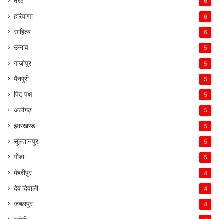
मेरठ
6
हरियाणा
6
साहित्य
6
उन्नाव
5
गाजीपुर
5
मैनपुरी
5
पितृ पक्ष
5
अलीगढ़
5
झारखण्ड
5
सुलतानपुर
5
गोंडा
5
मेहंदीपुर
4
देव दिवाली
4
जबलपुर
4