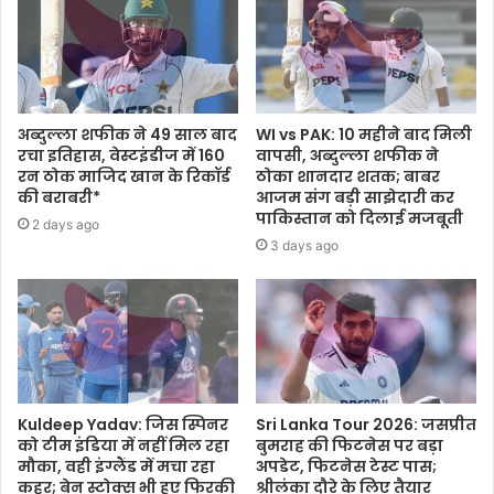
अब्दुल्ला शफीक ने 49 साल बाद
WI vs PAK: 10 महीने बाद मिली
रचा इतिहास, वेस्टइंडीज में 160
वापसी, अब्दुल्ला शफीक ने
रन ठोक माजिद खान के रिकॉर्ड
ठोका शानदार शतक; बाबर
की बराबरी*
आजम संग बड़ी साझेदारी कर
पाकिस्तान को दिलाई मजबूती
2 days ago
3 days ago
Kuldeep Yadav: जिस स्पिनर
Sri Lanka Tour 2026: जसप्रीत
को टीम इंडिया में नहीं मिल रहा
बुमराह की फिटनेस पर बड़ा
मौका, वही इंग्लैंड में मचा रहा
अपडेट, फिटनेस टेस्ट पास;
कहर; बेन स्टोक्स भी हुए फिरकी
श्रीलंका दौरे के लिए तैयार