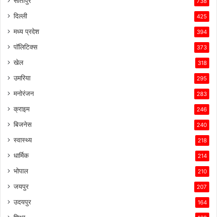
सीतापुर
738
ने
उसे
दिल्ली
425
इस
मध्य प्रदेश
394
प्रतिस्पर्धात्मक
माहौल
पॉलिटिक्स
373
में
खेल
318
सफल
बनाए
उमरिया
295
रखा
मनोरंजन
है।
283
क्राइम
246
बिजनेस
240
स्वास्थ्य
218
धार्मिक
214
भोपाल
210
जयपुर
207
उदयपुर
164