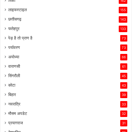
शिक्षा
162
लाइफस्टाइल
155
छत्तीसगढ़
143
फतेहपुर
133
पेड़ है तो प्राण है
73
पर्यावरण
73
अयोध्या
66
वाराणसी
61
सिंगरौली
45
कोटा
43
बिहार
39
नवरात्रि
33
मौसम अपडेट
32
प्रयागराज
31