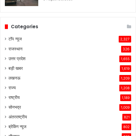
कंपनियां
विभिन्न
समस्याओं
का
Categories
सामना
कर
टॉप न्यूज
2,327
रही
राजस्थान
हैं।
326
टेस्ला
उत्तर प्रदेश
1,655
की
तकनीकी
बड़ी खबर
1,619
विशेषताएँ,
लखनऊ
1,209
ब्रांड
की
राज्य
1,208
लोकप्रियता
राष्ट्रीय
1,189
और
ग्राहकों
सोनभद्र
1,009
के
अंतरराष्ट्रीय
821
प्रति
उसकी
ब्रेकिंग न्यूज
802
प्रतिबद्धता