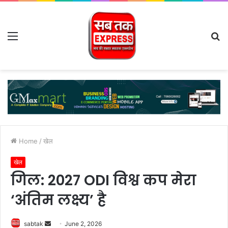
Menu
S
fo
Home
/
खेल
खेल
गिल: 2027 ODI विश्व कप मेरा
‘अंतिम लक्ष्य’ है
Send
sabtak
June 2, 2026