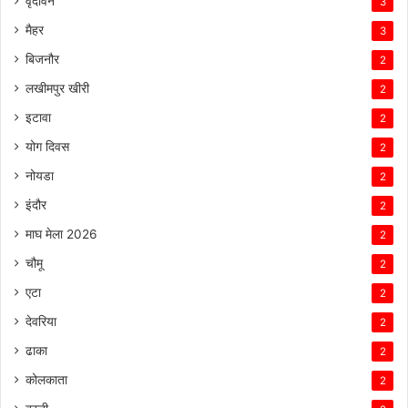
वृंदावन
3
मैहर
3
बिजनौर
2
लखीमपुर खीरी
2
इटावा
2
योग दिवस
2
नोयडा
2
इंदौर
2
माघ मेला 2026
2
चौमू
2
एटा
2
देवरिया
2
ढाका
2
कोलकाता
2