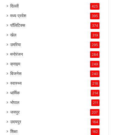
बनाए
दिल्ली
425
रखा
है।
मध्य प्रदेश
395
पॉलिटिक्स
374
खेल
319
उमरिया
295
मनोरंजन
284
क्राइम
249
बिजनेस
240
स्वास्थ्य
218
धार्मिक
214
भोपाल
211
जयपुर
207
उदयपुर
164
शिक्षा
162