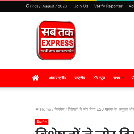
Join Us
Verify Reporter
Ad
Friday, August 7 2026
HOME
अंतरराष्ट्रीय
राष्ट्रीय
टॉप न्यूज
राज्य
प
Home
/
बिजनेस
/
विशेषज्ञों ने जोर दिया E20 मानक के अनुरूप और
बिजनेस