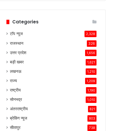
हैं।
टेस्ला
की
Categories
तकनीकी
विशेषताएँ,
टॉप न्यूज
ब्रांड
2,328
की
राजस्थान
326
लोकप्रियता
और
उत्तर प्रदेश
1,656
ग्राहकों
बड़ी खबर
1,621
के
प्रति
लखनऊ
1,210
उसकी
राज्य
1,209
प्रतिबद्धता
ने
राष्ट्रीय
1,190
उसे
सोनभद्र
1,010
इस
प्रतिस्पर्धात्मक
अंतरराष्ट्रीय
821
माहौल
ब्रेकिंग न्यूज
803
में
सफल
सीतापुर
738