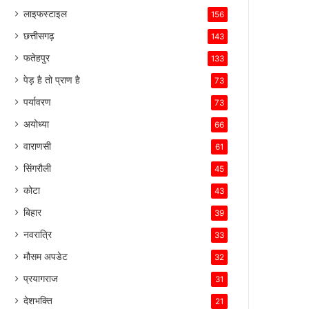
लाइफस्टाइल
156
छत्तीसगढ़
143
फतेहपुर
133
पेड़ है तो प्राण है
73
पर्यावरण
73
अयोध्या
66
वाराणसी
61
सिंगरौली
45
कोटा
43
बिहार
39
नवरात्रि
33
मौसम अपडेट
32
प्रयागराज
31
देशभक्ति
21