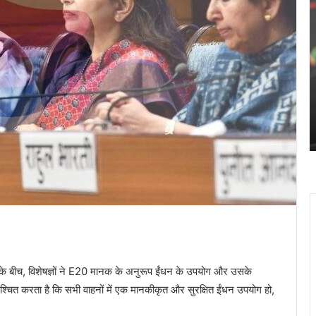
बिटकॉइन
ने
$60,000
के
न
नीचे
गिरने
February 6, 2026
से
बिटकॉइन ने $60,000 के नीचे गिरने से
मुश्किल
र
मुश्किल से बचते हुए निचले स्तरों से उबरने
से
की कोशिश की है।
बचते
हुए
निचले
स्तरों
से
उबरने
की
ह
कोशिश
की
है।
च
ओं के बीच, विशेषज्ञों ने E20 मानक के अनुरूप ईंधन के उपयोग और उसके
श्चित करता है कि सभी वाहनों में एक मानकीकृत और सुरक्षित ईंधन उपयोग हो,
ज