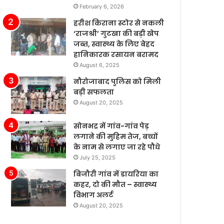
February 6, 2026
ैसे
के
खर्च
बढ़ते
हरीश किराना स्टोर से नकली
कर
बाजार
‘राजश्री’ गुटखा की बड़ी खेप
रहे
में
जब्त, स्वास्थ्य के लिए बेहद
ैं’।
टेस्ला
हानिकारक रसायन बरामद
की
August 6, 2025
बिक्री
नौरोजाबाद पुलिस को मिली
लगातार
बड़ी सफलता
मजबूत
August 20, 2025
बनी
हुई
है,
सोनभद्र में गांव-गांव पेड़
जबकि
लगाने की मुहिम तेज, बच्चों
अन्य
के नाम से लगाए जा रहे पौधे
कंपनियां
July 25, 2025
विभिन्न
बिजौरी गांव में डायरिया का
समस्याओं
कहर, दो की मौत – स्वास्थ्य
का
विभाग अलर्ट
सामना
August 20, 2025
कर
रही