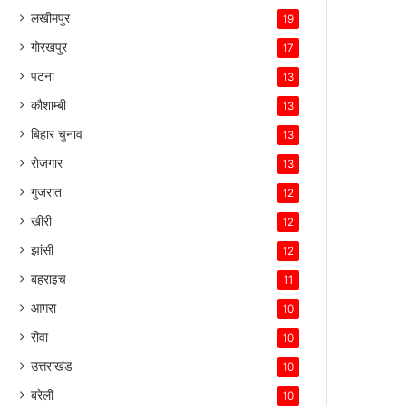
लखीमपुर
19
गोरखपुर
17
पटना
13
कौशाम्बी
13
बिहार चुनाव
13
रोजगार
13
गुजरात
12
खीरी
12
झांसी
12
बहराइच
11
आगरा
10
रीवा
10
उत्तराखंड
10
बरेली
10