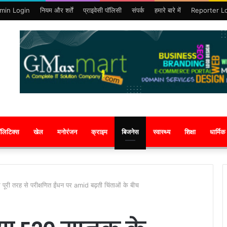
min Login
नियम और शर्तें
प्राइवेसी पॉलिसी
संपर्क
हमारे बारे में
Reporter L
ॉलिटिक्स
खेल
मनोरंजन
क्राइम
बिजनेस
स्वास्थ्य
शिक्षा
धार्मिक
 पूरी तरह से परीक्षणित ईंधन पर amid बढ़ती चिंताओं के बीच