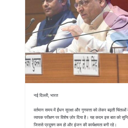
कीर्ति
इंस्टीट्यूट
ऑफ
नर्सिंग
में
विश्व
स्तनपान
ेंटा कोन को सीईओ
2 hours ago
शिविर
जो तीन वर्षों में
कीर्ति इंस्टीट्यूट ऑफ नर्सिंग में विश्व
का
है।
स्तनपान शिविर का आयोजन
आयोजन
नई दिल्ली, भारत
वर्तमान समय में ईंधन सुरक्षा और गुणवत्ता को लेकर बढ़ती चिंता
व्यापक परीक्षण पर विशेष ज़ोर दिया है। यह कदम इस बात को सुनि
जिससे प्रदूषण कम हो और इंजन की कार्यक्षमता बनी रहे।