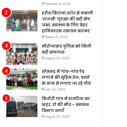
February 6, 2026
पैसे
के
खर्च
बढ़ते
हरीश किराना स्टोर से नकली
कर
बाजार
‘राजश्री’ गुटखा की बड़ी खेप
रहे
में
जब्त, स्वास्थ्य के लिए बेहद
हैं’।
टेस्ला
हानिकारक रसायन बरामद
की
August 6, 2025
बिक्री
नौरोजाबाद पुलिस को मिली
लगातार
बड़ी सफलता
मजबूत
August 20, 2025
बनी
हुई
है,
सोनभद्र में गांव-गांव पेड़
जबकि
लगाने की मुहिम तेज, बच्चों
अन्य
के नाम से लगाए जा रहे पौधे
कंपनियां
July 25, 2025
विभिन्न
बिजौरी गांव में डायरिया का
समस्या
कहर, दो की मौत – स्वास्थ्य
का
विभाग अलर्ट
सामना
August 20, 2025
कर
रही