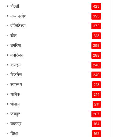
बनाए
दिल्ली
425
रखा
है।
मध्य प्रदेश
395
पॉलिटिक्स
373
खेल
318
उमरिया
295
मनोरंजन
283
क्राइम
248
बिजनेस
240
स्वास्थ्य
218
धार्मिक
214
भोपाल
211
जयपुर
207
उदयपुर
164
शिक्षा
162