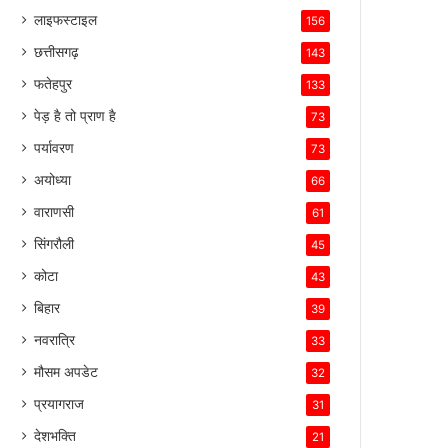
लाइफस्टाइल
156
छत्तीसगढ़
143
फतेहपुर
133
पेड़ है तो प्राण है
73
पर्यावरण
73
अयोध्या
66
वाराणसी
61
सिंगरौली
45
कोटा
43
बिहार
39
नवरात्रि
33
मौसम अपडेट
32
प्रयागराज
31
देशभक्ति
21