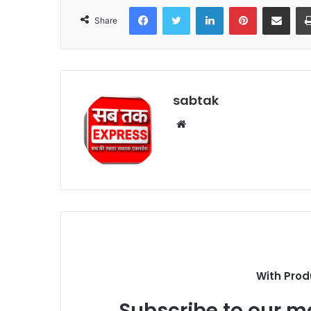
Facebook
Twitter
LinkedIn
Pinterest
Share via Emai
Share
sabtak
Website
With Prod
Subscribe to our ma