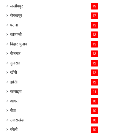
लखीमपुर
19
गोरखपुर
17
पटना
13
कौशाम्बी
13
बिहार चुनाव
13
रोजगार
13
गुजरात
12
खीरी
12
झांसी
12
बहराइच
11
आगरा
10
रीवा
10
उत्तराखंड
10
बरेली
10