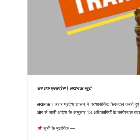
तीन
दिवसीय
जोनल
खेल
प्रतियोगिता
का
हुआ
मुख केंटा कोन को सीईओ
16 hours ago
भव्य
ा है, जो तीन वर्षों में
तीन दिवसीय जोनल खेल प्रत
समापन
वर्तन है।
हुआ भव्य समापन
सब तक एक्सप्रेस | लखनऊ ब्यूरो
लखनऊ
। उत्तर प्रदेश शासन ने प्रशासनिक फेरबदल करते हुए पी
ओर से जारी आदेश के अनुसार 13 अधिकारियों के कार्यस्थल बदले
सूची के मुताबिक —