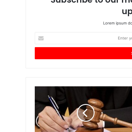
up
Lorem ipsum dol
Enter
your
Email
address