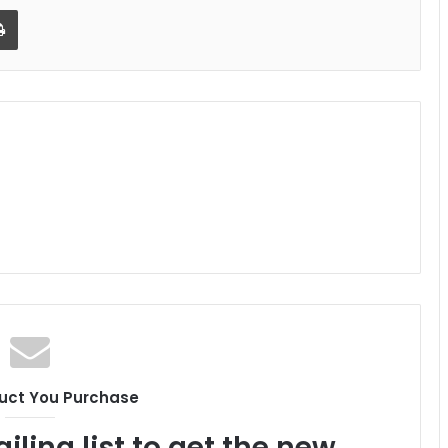
l
Print
uct You Purchase
iling list to get the new