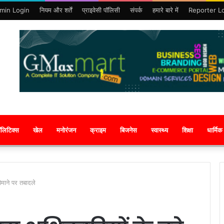
min Login
नियम और शर्तें
प्राइवेसी पॉलिसी
संपर्क
हमारे बारे में
Reporter L
ॉलिटिक्स
खेल
मनोरंजन
क्राइम
बिजनेस
स्वास्थ्य
शिक्षा
धार्मिक
पैमाने पर तबादले