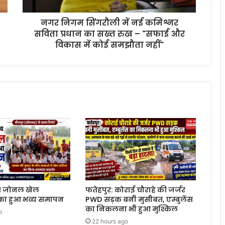
नगर निगम सिंगरौली में नई कमिश्नर
सविता प्रधान का सख्त रुख – "सफाई और
विकास में कोई समझौता नहीं"
य जोनल खेल
फतेहपुर: कोराई चौराहे की जर्जर
 का हुआ भव्य समापन
PWD सड़क बनी मुसीबत, एम्बुलेंस
का निकलना भी हुआ मुश्किल
o
22 hours ago