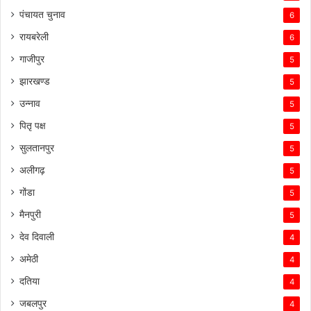
पंचायत चुनाव
6
रायबरेली
6
गाजीपुर
5
झारखण्ड
5
उन्नाव
5
पितृ पक्ष
5
सुलतानपुर
5
अलीगढ़
5
गोंडा
5
मैनपुरी
5
देव दिवाली
4
अमेठी
4
दतिया
4
जबलपुर
4