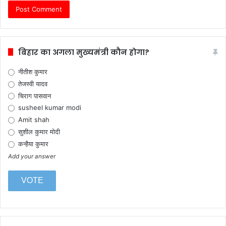
बिहार का अगला मुख्यमंत्री कौन होगा?
नीतीश कुमार
तेजस्वी यादव
चिराग पासवान
susheel kumar modi
Amit shah
सुशील कुमार मोदी
कन्हैया कुमार
Add your answer