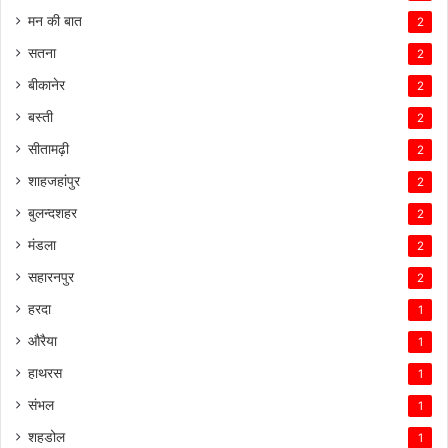
मन की बात
2
सतना
2
बीकानेर
2
बस्ती
2
सीतामढ़ी
2
शाहजहांपुर
2
बुलन्दशहर
2
मंडला
2
सहारनपुर
2
हरदा
1
औरैया
1
हाथरस
1
संभल
1
शहडोल
1