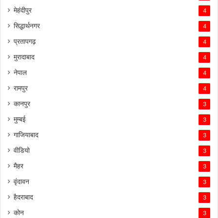
मेहंदीपुर
4
सिद्धार्थनगर
4
प्रतापगढ़
4
मुरादाबाद
4
नेपाल
4
रामपुर
4
कानपुर
3
मुम्बई
3
गाजियाबाद
3
वीडियो
3
मैहर
3
वृंदावन
3
हैदराबाद
3
कोन
3