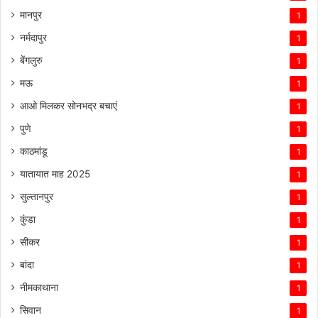
मानपुर
1
नर्मदापुर
1
बेंगलुरु
1
मऊ
1
आओ मिलकर सोनभद्र बचाएं
1
पुणे
1
काठमांडू
1
यातायात माह 2025
1
सुल्तानपुर
1
कुंडा
1
सीकर
1
बांदा
1
नीमकाथाना
1
सिवान
1