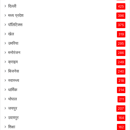
दिल्ली
425
मध्य प्रदेश
396
पॉलिटिक्स
375
खेल
319
उमरिया
295
मनोरंजन
286
क्राइम
249
बिजनेस
240
स्वास्थ्य
218
धार्मिक
214
भोपाल
211
जयपुर
207
उदयपुर
164
शिक्षा
162