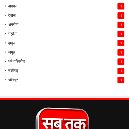
बागपत
1
देवास
1
अमरोहा
1
उड़ीसा
1
हापुड़
1
जमुई
1
धर्म परिवर्तन
1
चंडीगढ़
1
जौनपुर
1