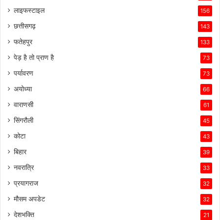
लाइफस्टाइल
156
छत्तीसगढ़
143
फतेहपुर
133
पेड़ है तो प्राण है
73
पर्यावरण
73
अयोध्या
66
वाराणसी
61
सिंगरौली
45
कोटा
43
बिहार
39
नवरात्रि
33
प्रयागराज
32
मौसम अपडेट
32
देशभक्ति
21