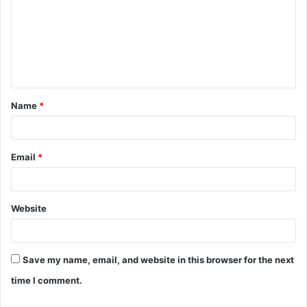
m
m
e
n
t
Name
*
*
Email
*
Website
Save my name, email, and website in this browser for the next
time I comment.