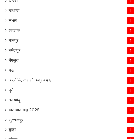
औरैया
1
हाथरस
1
संभल
1
शहडोल
1
मानपुर
1
नर्मदापुर
1
बेंगलुरु
1
मऊ
1
आओ मिलकर सोनभद्र बचाएं
1
पुणे
1
काठमांडू
1
यातायात माह 2025
1
सुल्तानपुर
1
कुंडा
1