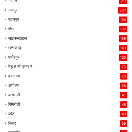
भोपाल
211
जयपुर
207
उदयपुर
164
शिक्षा
162
लाइफस्टाइल
156
छत्तीसगढ़
143
फतेहपुर
133
पेड़ है तो प्राण है
73
पर्यावरण
73
अयोध्या
66
वाराणसी
61
सिंगरौली
45
कोटा
43
बिहार
39