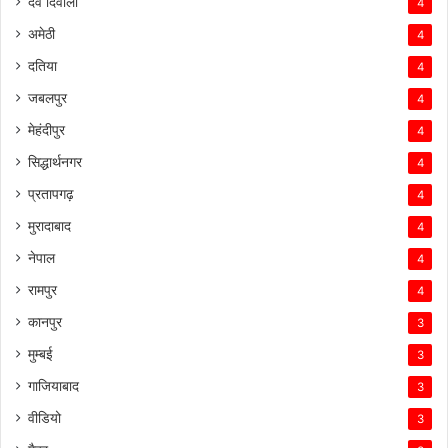
देव दिवाली
4
अमेठी
4
दतिया
4
जबलपुर
4
मेहंदीपुर
4
सिद्धार्थनगर
4
प्रतापगढ़
4
मुरादाबाद
4
नेपाल
4
रामपुर
4
कानपुर
3
मुम्बई
3
गाजियाबाद
3
वीडियो
3