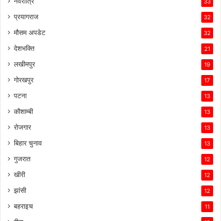
नवरात्रि
33
प्रयागराज
32
मौसम अपडेट
32
देशभक्ति
21
लखीमपुर
19
गोरखपुर
17
पटना
13
कौशाम्बी
13
रोजगार
13
बिहार चुनाव
13
गुजरात
12
खीरी
12
झांसी
12
बहराइच
11