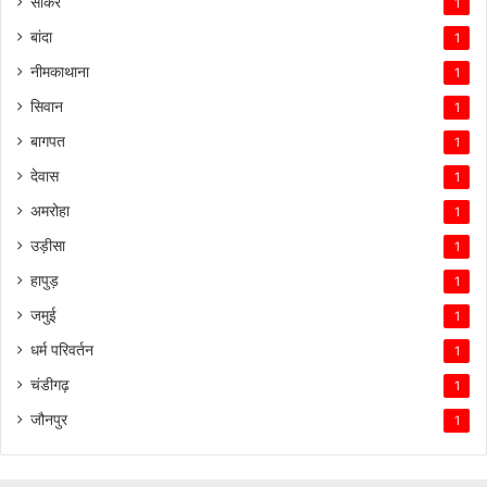
सीकर
1
बांदा
1
नीमकाथाना
1
सिवान
1
बागपत
1
देवास
1
अमरोहा
1
उड़ीसा
1
हापुड़
1
जमुई
1
धर्म परिवर्तन
1
चंडीगढ़
1
जौनपुर
1