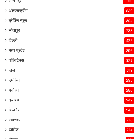
सोनभद्र
1,010
अंतरराष्ट्रीय
830
ब्रेकिंग न्यूज
804
सीतापुर
738
दिल्ली
425
मध्य प्रदेश
396
पॉलिटिक्स
375
खेल
319
उमरिया
295
मनोरंजन
286
क्राइम
249
बिजनेस
240
स्वास्थ्य
218
धार्मिक
214