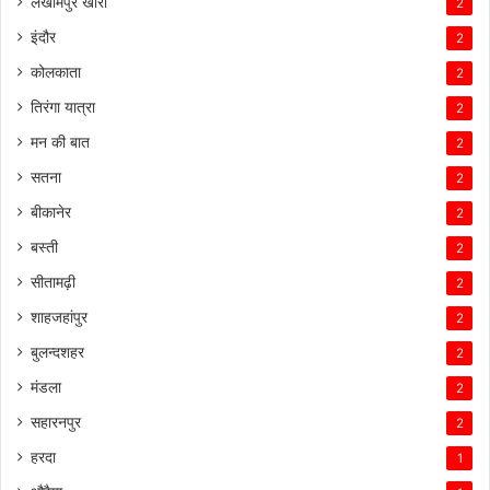
लखीमपुर खीरी
2
इंदौर
2
कोलकाता
2
तिरंगा यात्रा
2
मन की बात
2
सतना
2
बीकानेर
2
बस्ती
2
सीतामढ़ी
2
शाहजहांपुर
2
बुलन्दशहर
2
मंडला
2
सहारनपुर
2
हरदा
1