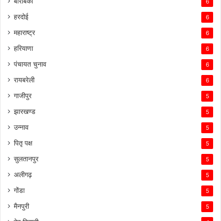
बाराबंकी
6
हरदोई
6
महाराष्ट्र
6
हरियाणा
6
पंचायत चुनाव
6
रायबरेली
6
गाजीपुर
5
झारखण्ड
5
उन्नाव
5
पितृ पक्ष
5
सुलतानपुर
5
अलीगढ़
5
गोंडा
5
मैनपुरी
5