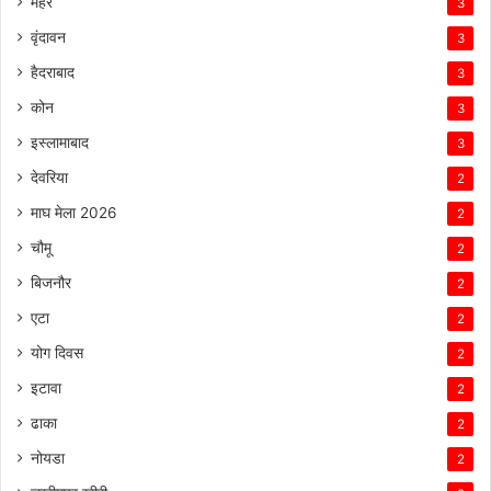
मैहर
3
वृंदावन
3
हैदराबाद
3
कोन
3
इस्लामाबाद
3
देवरिया
2
माघ मेला 2026
2
चौमू
2
बिजनौर
2
एटा
2
योग दिवस
2
इटावा
2
ढाका
2
नोयडा
2