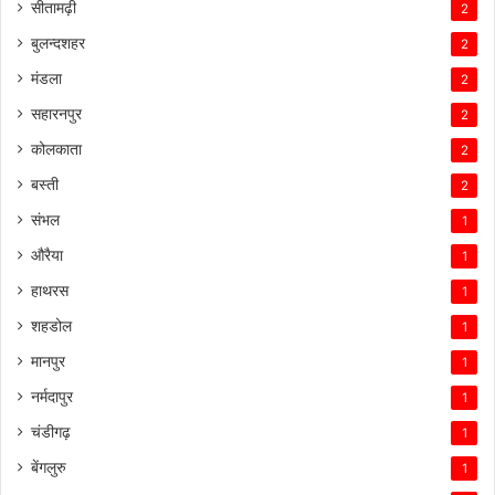
सीतामढ़ी
2
बुलन्दशहर
2
मंडला
2
सहारनपुर
2
कोलकाता
2
बस्ती
2
संभल
1
औरैया
1
हाथरस
1
शहडोल
1
मानपुर
1
नर्मदापुर
1
चंडीगढ़
1
बेंगलुरु
1