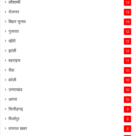
कौशाम्बी
13
रोजगार
13
बिहार चुनाव
13
गुजरात
12
खीरी
12
झांसी
12
बहराइच
11
रीवा
10
बरेली
10
उत्तराखंड
10
आगरा
10
चित्तौड़गढ़
9
मिर्जापुर
8
वायरल खबर
8