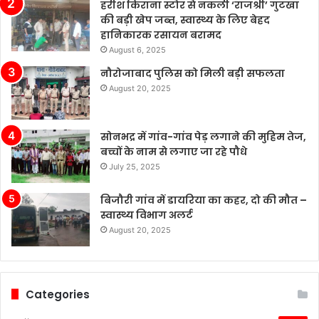
बहुत
हरीश किराना स्टोर से नकली ‘राजश्री’ गुटखा
ज़्यादा
की बड़ी खेप जब्त, स्वास्थ्य के लिए बेहद
पैसे
हानिकारक रसायन बरामद
खर्च
August 6, 2025
कर
नौरोजाबाद पुलिस को मिली बड़ी सफलता
रहे
August 20, 2025
हैं’।
सोनभद्र में गांव-गांव पेड़ लगाने की मुहिम तेज,
बच्चों के नाम से लगाए जा रहे पौधे
July 25, 2025
बिजौरी गांव में डायरिया का कहर, दो की मौत –
स्वास्थ्य विभाग अलर्ट
August 20, 2025
Categories