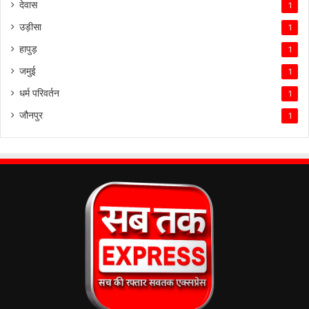
देवास
1
उड़ीसा
1
हापुड़
1
जमुई
1
धर्म परिवर्तन
1
जौनपुर
1