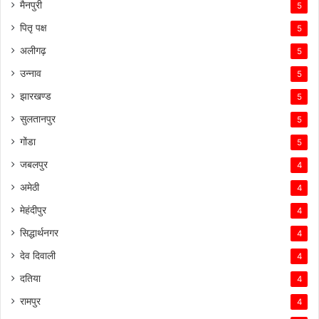
मैनपुरी
5
पितृ पक्ष
5
अलीगढ़
5
उन्नाव
5
झारखण्ड
5
सुलतानपुर
5
गोंडा
5
जबलपुर
4
अमेठी
4
मेहंदीपुर
4
सिद्धार्थनगर
4
देव दिवाली
4
दतिया
4
रामपुर
4