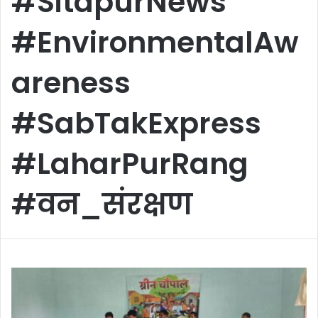
#SitapurNews
#EnvironmentalAw
areness
#SabTakExpress
#LaharPurRang
#वन_संरक्षण