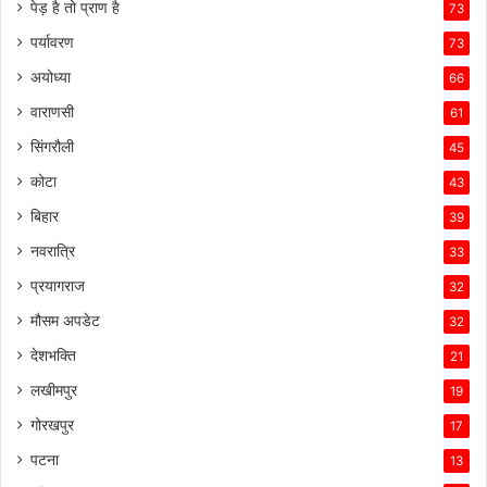
पेड़ है तो प्राण है
73
पर्यावरण
73
अयोध्या
66
वाराणसी
61
सिंगरौली
45
कोटा
43
बिहार
39
नवरात्रि
33
प्रयागराज
32
मौसम अपडेट
32
देशभक्ति
21
लखीमपुर
19
गोरखपुर
17
पटना
13