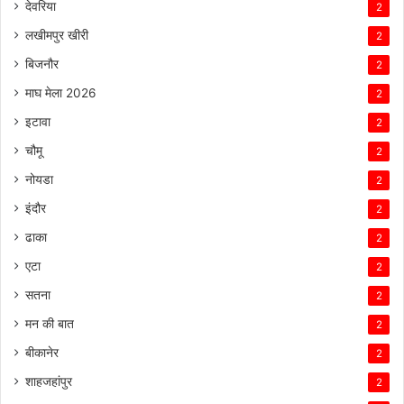
देवरिया
2
लखीमपुर खीरी
2
बिजनौर
2
माघ मेला 2026
2
इटावा
2
चौमू
2
नोयडा
2
इंदौर
2
ढाका
2
एटा
2
सतना
2
मन की बात
2
बीकानेर
2
शाहजहांपुर
2