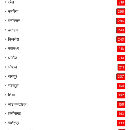
खेल
319
उमरिया
295
मनोरंजन
286
क्राइम
249
बिजनेस
240
स्वास्थ्य
218
धार्मिक
214
भोपाल
211
जयपुर
207
उदयपुर
164
शिक्षा
162
लाइफस्टाइल
156
छत्तीसगढ़
143
फतेहपुर
133