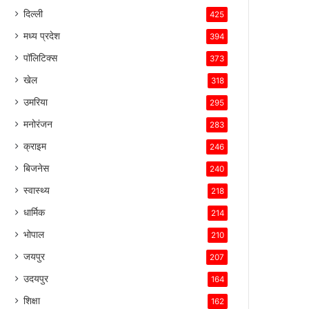
दिल्ली
425
मध्य प्रदेश
394
पॉलिटिक्स
373
खेल
318
उमरिया
295
मनोरंजन
283
क्राइम
246
बिजनेस
240
स्वास्थ्य
218
धार्मिक
214
भोपाल
210
जयपुर
207
उदयपुर
164
शिक्षा
162