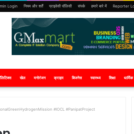
min Login
नियम और शर्तें
प्राइवेसी पॉलिसी
संपर्क
हमारे बारे में
Reporter L
ॉलिटिक्स
खेल
मनोरंजन
क्राइम
बिजनेस
स्वास्थ्य
शिक्षा
धार्मिक
onalGreenHydrogenMission #IOCL #PanipatProject
en