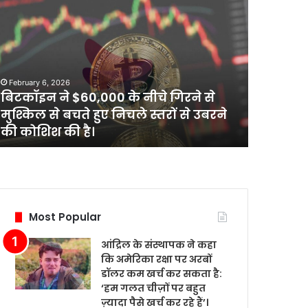
टकॉइन
आंद्रिल
के
0,000
संस्थापक
ने
े
कहा
February 6, 
ने
कि
आंद्रिल क
February 6, 2026
अमेरिका
बिटकॉइन ने $60,000 के नीचे गिरने से
रक्षा पर 
्किल
रक्षा
मुश्किल से बचते हुए निचले स्तरों से उबरने
‘हम गलत ची
पर
की कोशिश की है।
रहे हैं’।
े
अरबों
डॉलर
ले
कम
ों
खर्च
कर
ने
सकता
Most Popular
है:
शिश
‘हम
आंद्रिल के संस्थापक ने कहा
गलत
कि अमेरिका रक्षा पर अरबों
चीज़ों
डॉलर कम खर्च कर सकता है:
पर
‘हम गलत चीज़ों पर बहुत
बहुत
ज़्यादा पैसे खर्च कर रहे हैं’।
ज़्यादा