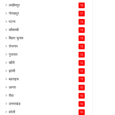
लखीमपुर
19
गोरखपुर
17
पटना
13
कौशाम्बी
13
बिहार चुनाव
13
रोजगार
13
गुजरात
12
खीरी
12
झांसी
12
बहराइच
11
आगरा
10
रीवा
10
उत्तराखंड
10
बरेली
10