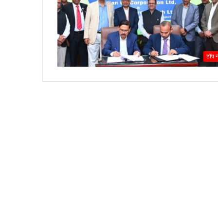
टोयोटा
ने
वित्त
प्रमुख
केंटा
कोन
टॉप न
February 6, 2026
को
टोयोटा ने वित्त प्रमुख केंटा कोन को
सीईओ
के रूप में पदोन्नत किया है, जो तीन वर्षो
के
दूसरी बार नेतृत्व परिवर्तन है।
रूप
में
पदोन्नत
किया
है,
जो
तीन
वर्षों
में
दूसरी
बार
नेतृत्व
परिवर्तन