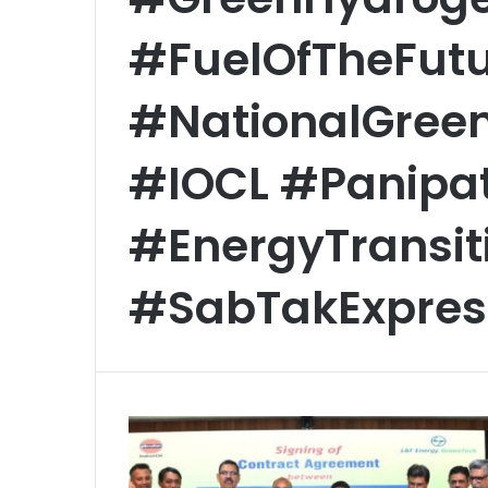
#FuelOfTheFut
#NationalGree
#IOCL #Panipat
#EnergyTransit
#SabTakExpres