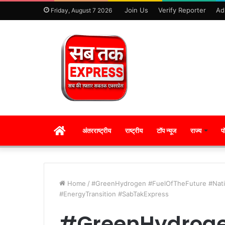
Join Us
Verify Reporter
Ad
Friday, August 7 2026
HOME
अंतरराष्ट्रीय
राष्ट्रीय
टॉप न्यूज
राज्य
प
Home
/
#GreenHydrogen #FuelOfTheFuture #Nati
#EnergyTransition #SabTakExpress
#GreenHydrog