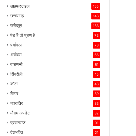
लाइफस्टाइल
155
छत्तीसगढ़
143
फतेहपुर
133
पेड़ है तो प्राण है
73
पर्यावरण
73
अयोध्या
66
वाराणसी
61
सिंगरौली
45
कोटा
43
बिहार
39
नवरात्रि
33
मौसम अपडेट
32
प्रयागराज
31
देशभक्ति
21