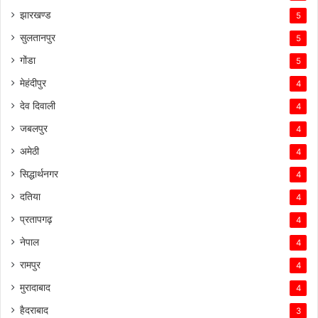
झारखण्ड
5
सुलतानपुर
5
गोंडा
5
मेहंदीपुर
4
देव दिवाली
4
जबलपुर
4
अमेठी
4
सिद्धार्थनगर
4
दतिया
4
प्रतापगढ़
4
नेपाल
4
रामपुर
4
मुरादाबाद
4
हैदराबाद
3