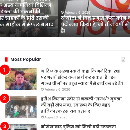
केंटा
 अन्य कंपनियां विभिन्न
कोन
 टेस्ला की तकनीकी
को
February 6, 2026
र ग्राहकों के प्रति उसकी
टोयोटा ने वित्त प्रमुख केंटा कोन
सीईओ
धात्मक माहौल में सफल बनाए
पदोन्नत किया है, जो तीन वर्षों में
के
है।
रूप
में
पदोन्नत
किया
है,
Most Popular
जो
तीन
आंद्रिल के संस्थापक ने कहा कि अमेरिका रक्षा
वर्षों
पर अरबों डॉलर कम खर्च कर सकता है: ‘हम
में
गलत चीज़ों पर बहुत ज़्यादा पैसे खर्च कर रहे हैं’।
दूसरी
February 6, 2026
बार
नेतृत्व
हरीश किराना स्टोर से नकली ‘राजश्री’ गुटखा
परिवर्तन
की बड़ी खेप जब्त, स्वास्थ्य के लिए बेहद
है।
हानिकारक रसायन बरामद
August 6, 2025
नौरोजाबाद पुलिस को मिली बड़ी सफलता