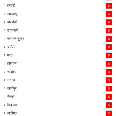
हरदोई
6
महाराष्ट्र
6
बाराबंकी
6
रायबरेली
6
पंचायत चुनाव
6
चंदौली
6
मेरठ
6
हरियाणा
6
साहित्य
6
उन्नाव
5
गाजीपुर
5
मैनपुरी
5
पितृ पक्ष
5
अलीगढ़
5