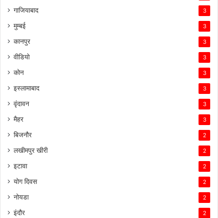
गाजियाबाद
3
मुम्बई
3
कानपुर
3
वीडियो
3
कोन
3
इस्लामाबाद
3
वृंदावन
3
मैहर
3
बिजनौर
2
लखीमपुर खीरी
2
इटावा
2
योग दिवस
2
नोयडा
2
इंदौर
2