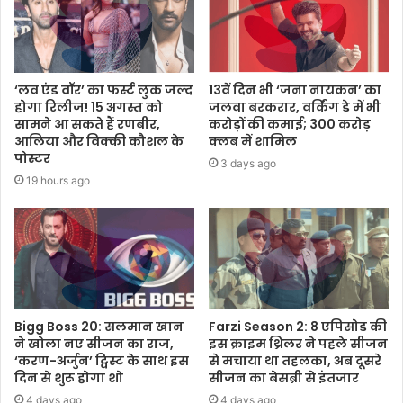
‘लव एंड वॉर’ का फर्स्ट लुक जल्द
13वें दिन भी ‘जना नायकन’ का
होगा रिलीज! 15 अगस्त को
जलवा बरकरार, वर्किंग डे में भी
सामने आ सकते हैं रणबीर,
करोड़ों की कमाई; 300 करोड़
आलिया और विक्की कौशल के
क्लब में शामिल
पोस्टर
3 days ago
19 hours ago
Bigg Boss 20: सलमान खान
Farzi Season 2: 8 एपिसोड की
ने खोला नए सीजन का राज,
इस क्राइम थ्रिलर ने पहले सीजन
‘करण-अर्जुन’ ट्विस्ट के साथ इस
से मचाया था तहलका, अब दूसरे
दिन से शुरू होगा शो
सीजन का बेसब्री से इंतजार
4 days ago
4 days ago