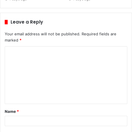
Leave a Reply
Your email address will not be published.
Required fields are
marked
*
C
o
m
m
e
n
t
Name
*
*