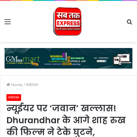
Menu
S
fo
Home
/
मनोरंजन
मनोरंजन
न्यूईयर पर ‘जवान’ खल्लास!
Dhurandhar के आगे शाह रुख
की फिल्म ने टेके घुटने,