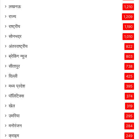
लखनऊ
1,210
राज्य
1,209
राष्ट्रीय
1,190
सोनभद्र
1,010
अंतरराष्ट्रीय
822
ब्रेकिंग न्यूज
803
सीतापुर
738
दिल्ली
425
मध्य प्रदेश
395
पॉलिटिक्स
374
खेल
319
उमरिया
295
मनोरंजन
284
क्राइम
249