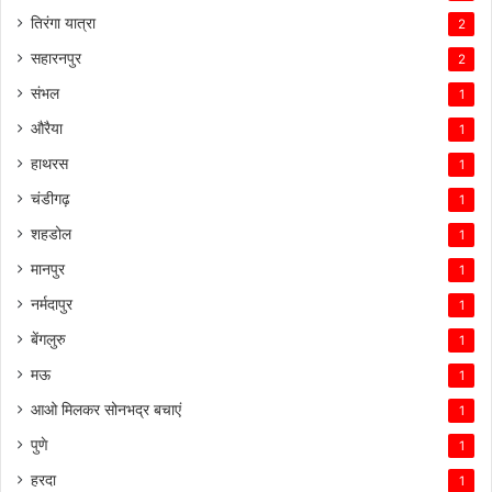
तिरंगा यात्रा
2
सहारनपुर
2
संभल
1
औरैया
1
हाथरस
1
चंडीगढ़
1
शहडोल
1
मानपुर
1
नर्मदापुर
1
बेंगलुरु
1
मऊ
1
आओ मिलकर सोनभद्र बचाएं
1
पुणे
1
हरदा
1