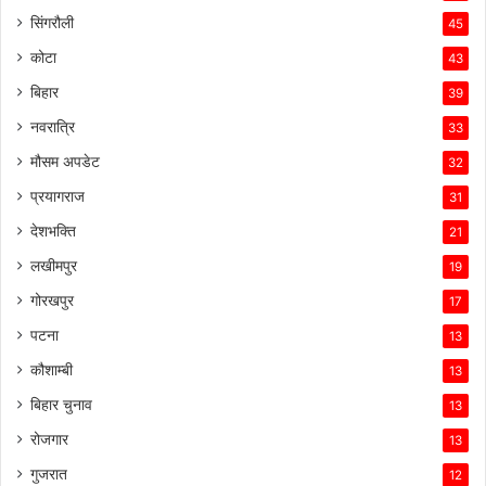
सिंगरौली
45
कोटा
43
बिहार
39
नवरात्रि
33
मौसम अपडेट
32
प्रयागराज
31
देशभक्ति
21
लखीमपुर
19
गोरखपुर
17
पटना
13
कौशाम्बी
13
बिहार चुनाव
13
रोजगार
13
गुजरात
12