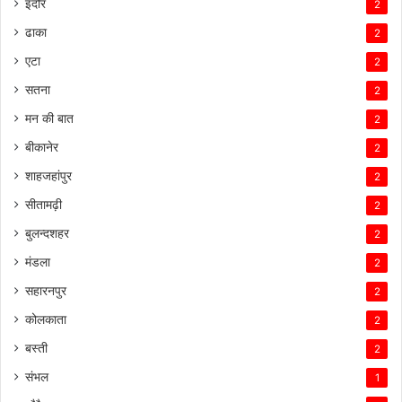
इंदौर
2
ढाका
2
एटा
2
सतना
2
मन की बात
2
बीकानेर
2
शाहजहांपुर
2
सीतामढ़ी
2
बुलन्दशहर
2
मंडला
2
सहारनपुर
2
कोलकाता
2
बस्ती
2
संभल
1