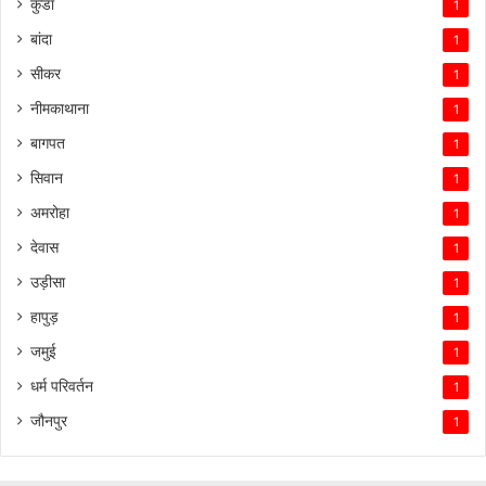
कुंडा
1
बांदा
1
सीकर
1
नीमकाथाना
1
बागपत
1
सिवान
1
अमरोहा
1
देवास
1
उड़ीसा
1
हापुड़
1
जमुई
1
धर्म परिवर्तन
1
जौनपुर
1