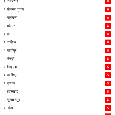
रायबरेली
6
पंचायत चुनाव
6
बाराबंकी
6
हरियाणा
6
मेरठ
6
साहित्य
6
गाजीपुर
5
मैनपुरी
5
पितृ पक्ष
5
अलीगढ़
5
उन्नाव
5
झारखण्ड
5
सुलतानपुर
5
गोंडा
5