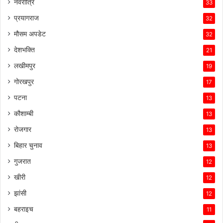
नवरात्रि
33
प्रयागराज
32
मौसम अपडेट
32
देशभक्ति
21
लखीमपुर
19
गोरखपुर
17
पटना
13
कौशाम्बी
13
रोजगार
13
बिहार चुनाव
13
गुजरात
12
खीरी
12
झांसी
12
बहराइच
11