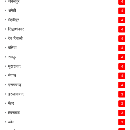
जबलपुर
4
अमेठी
4
मेहंदीपुर
4
सिद्धार्थनगर
4
देव दिवाली
4
दतिया
4
रामपुर
4
मुरादाबाद
4
नेपाल
4
प्रतापगढ़
4
इस्लामाबाद
3
मैहर
3
हैदराबाद
3
कोन
3