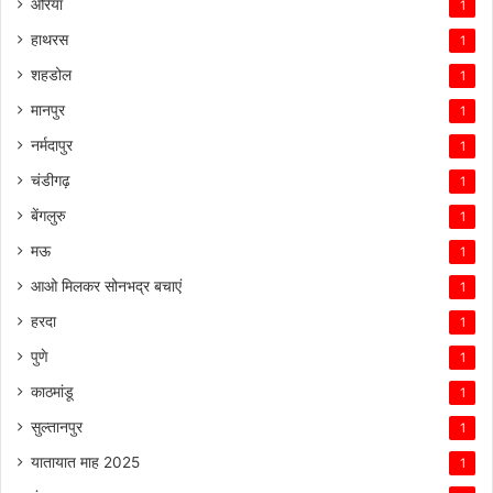
औरैया
1
हाथरस
1
शहडोल
1
मानपुर
1
नर्मदापुर
1
चंडीगढ़
1
बेंगलुरु
1
मऊ
1
आओ मिलकर सोनभद्र बचाएं
1
हरदा
1
पुणे
1
काठमांडू
1
सुल्तानपुर
1
यातायात माह 2025
1