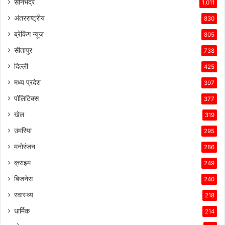
सोनभद्र
1,011
अंतरराष्ट्रीय
830
ब्रेकिंग न्यूज
805
सीतापुर
738
दिल्ली
425
मध्य प्रदेश
397
पॉलिटिक्स
377
खेल
319
उमरिया
295
मनोरंजन
286
क्राइम
249
बिजनेस
240
स्वास्थ्य
218
धार्मिक
214