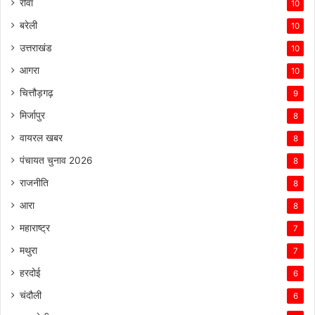
रीवा
10
बरेली
10
उत्तराखंड
10
आगरा
10
चित्तौड़गढ़
9
मिर्जापुर
8
वायरल खबर
8
पंचायत चुनाव 2026
8
राजनीति
8
आरा
8
महाराष्ट्र
7
मथुरा
7
हरदोई
6
चंदौली
6