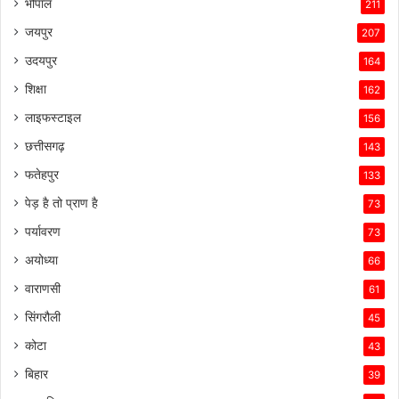
भोपाल
211
जयपुर
207
उदयपुर
164
शिक्षा
162
लाइफस्टाइल
156
छत्तीसगढ़
143
फतेहपुर
133
पेड़ है तो प्राण है
73
पर्यावरण
73
अयोध्या
66
वाराणसी
61
सिंगरौली
45
कोटा
43
बिहार
39