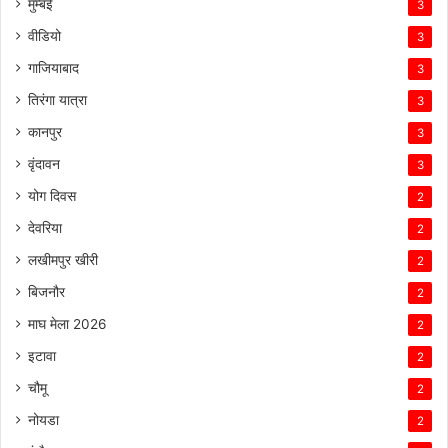
मुम्बई
3
वीडियो
3
गाजियाबाद
3
तिरंगा यात्रा
3
कानपुर
3
वृंदावन
3
योग दिवस
2
देवरिया
2
लखीमपुर खीरी
2
बिजनौर
2
माघ मेला 2026
2
इटावा
2
चौमू
2
नोयडा
2