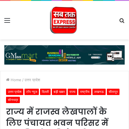
Menu
S
fo
Home
/
उत्तर प्रदेश
उत्तर प्रदेश
टॉप न्यूज
दिल्ली
बड़ी खबर
राज्य
राष्ट्रीय
लखनऊ
सीतापुर
सोनभद्र
राज्य में राजस्व लेखपालों के
लिए पंचायत भवन परिसर में