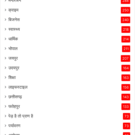
मनोरंजन
288
क्राइम
250
बिजनेस
240
स्वास्थ्य
218
धार्मिक
214
भोपाल
211
जयपुर
207
उदयपुर
164
शिक्षा
163
लाइफस्टाइल
156
छत्तीसगढ़
143
फतेहपुर
133
पेड़ है तो प्राण है
73
पर्यावरण
73