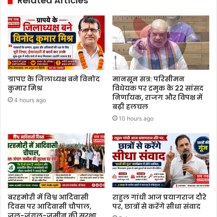
Related Articles
ग्रापए के जिलाध्यक्ष बने विनोद
मानसून सत्र: परिसीमन
कुमार मिश्र
विधेयक पर द्रमुक के 22 सांसद
निर्णायक, राजग और विपक्ष में
4 hours ago
बढ़ी हलचल
10 hours ago
बरहमोरी में विश्व आदिवासी
राहुल गांधी आज प्रयागराज दौरे
दिवस पर आदिवासी चौपाल,
पर, छात्रों से करेंगे सीधा संवाद
जल-जंगल-जमीन की सुरक्षा