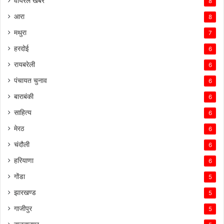
वायरल खबर
8
आरा
8
मथुरा
7
हरदोई
6
रायबरेली
6
पंचायत चुनाव
6
बाराबंकी
6
साहित्य
6
मेरठ
6
चंदौली
6
हरियाणा
6
गोंडा
5
झारखण्ड
5
गाजीपुर
5