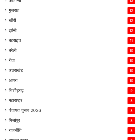
कौशाम्बी
13
गुजरात
12
खीरी
12
झांसी
12
बहराइच
11
बरेली
10
रीवा
10
उत्तराखंड
10
आगरा
10
चित्तौड़गढ़
9
महाराष्ट्र
8
पंचायत चुनाव 2026
8
मिर्जापुर
8
राजनीति
8