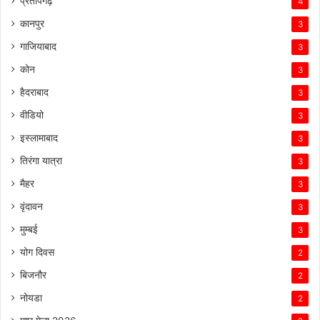
प्रतापगढ़
4
कानपुर
3
गाजियाबाद
3
कोन
3
हैदराबाद
3
वीडियो
3
इस्लामाबाद
3
तिरंगा यात्रा
3
मैहर
3
वृंदावन
3
मुम्बई
3
योग दिवस
2
बिजनौर
2
नोयडा
2