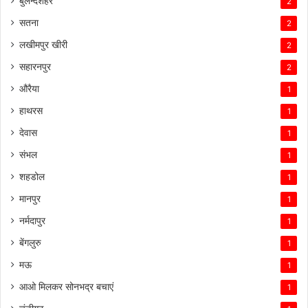
बुलन्दशहर
2
सतना
2
लखीमपुर खीरी
2
सहारनपुर
2
औरैया
1
हाथरस
1
देवास
1
संभल
1
शहडोल
1
मानपुर
1
नर्मदापुर
1
बेंगलुरु
1
मऊ
1
आओ मिलकर सोनभद्र बचाएं
1