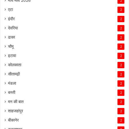
माघ मेला 2026
2
एटा
2
इंदौर
2
देवरिया
2
ढाका
2
चौमू
2
इटावा
2
कोलकाता
2
सीतामढ़ी
2
मंडला
2
बस्ती
2
मन की बात
2
शाहजहांपुर
2
बीकानेर
2