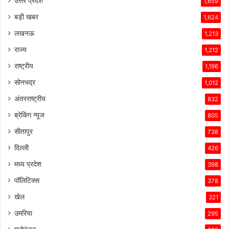
उत्तर प्रदेश
1,659
बड़ी खबर
1,624
लखनऊ
1,213
राज्य
1,212
राष्ट्रीय
1,196
सोनभद्र
1,012
अंतरराष्ट्रीय
832
ब्रेकिंग न्यूज
805
सीतापुर
738
दिल्ली
426
मध्य प्रदेश
398
पॉलिटिक्स
378
खेल
321
उमरिया
295