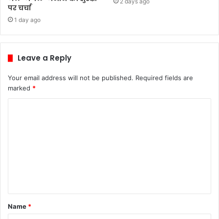
2 days ago
पर चर्चा
1 day ago
Leave a Reply
Your email address will not be published.
Required fields are
marked
*
C
o
m
m
e
n
t
Name
*
*