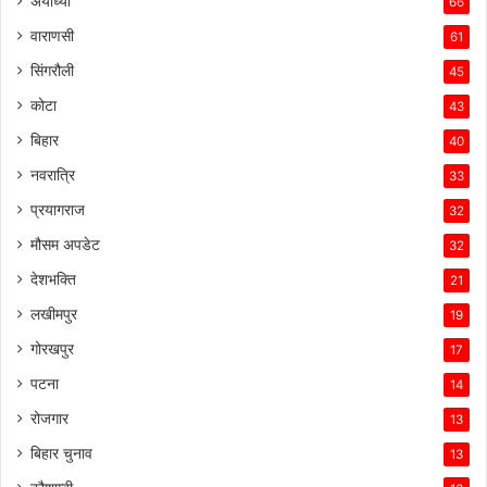
अयोध्या
66
वाराणसी
61
सिंगरौली
45
कोटा
43
बिहार
40
नवरात्रि
33
प्रयागराज
32
मौसम अपडेट
32
देशभक्ति
21
लखीमपुर
19
गोरखपुर
17
पटना
14
रोजगार
13
बिहार चुनाव
13