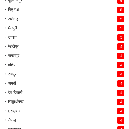
सुलतानपुर
5
पितृ पक्ष
5
अलीगढ़
5
मैनपुरी
5
उन्नाव
5
मेहंदीपुर
4
जबलपुर
4
दतिया
4
रामपुर
4
अमेठी
4
देव दिवाली
4
सिद्धार्थनगर
4
मुरादाबाद
4
नेपाल
4