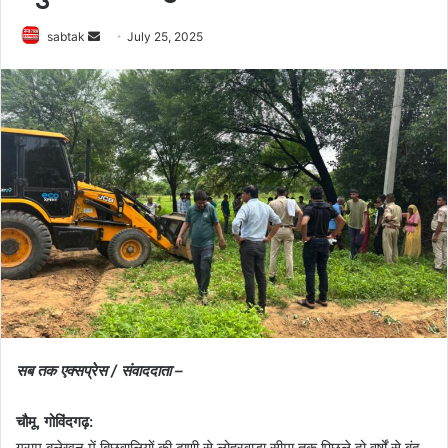
Send
sabtak
July 25, 2025
an
email
सब तक एक्सप्रेस / संवाददाता –
चौमू, गोविंदगढ़:
ग्राम बलेखन में बिछवालियों की ढाणी से लोहरवाड़ा सीमा तक पिछले दो वर्षों से बंद