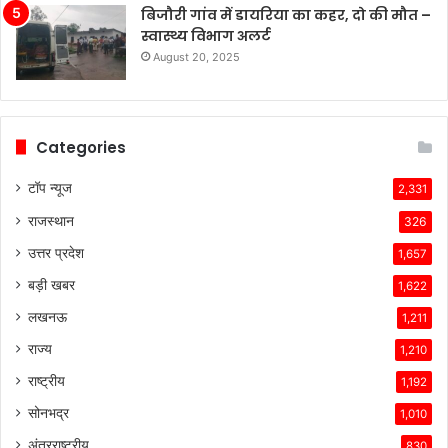
है,
बिजौरी गांव में डायरिया का कहर, दो की मौत –
जबकि
स्वास्थ्य विभाग अलर्ट
अन्य
August 20, 2025
कंपनियां
विभिन्न
समस्याओं
का
Categories
सामना
कर
टॉप न्यूज
2,331
रही
राजस्थान
हैं।
326
टेस्ला
उत्तर प्रदेश
1,657
की
तकनीकी
बड़ी खबर
1,622
विशेषताएँ,
लखनऊ
1,211
ब्रांड
की
राज्य
1,210
लोकप्रियता
राष्ट्रीय
1,192
और
ग्राहकों
सोनभद्र
1,010
के
अंतरराष्ट्रीय
830