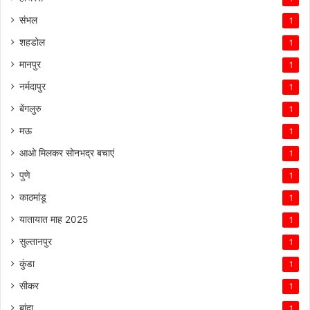
संभल
1
शहडोल
1
मानपुर
1
नर्मदापुर
1
बेंगलुरु
1
मऊ
1
आओ मिलकर सोनभद्र बचाएं
1
पुणे
1
काठमांडू
1
यातायात माह 2025
1
सुल्तानपुर
1
कुंडा
1
सीकर
1
बांदा
1