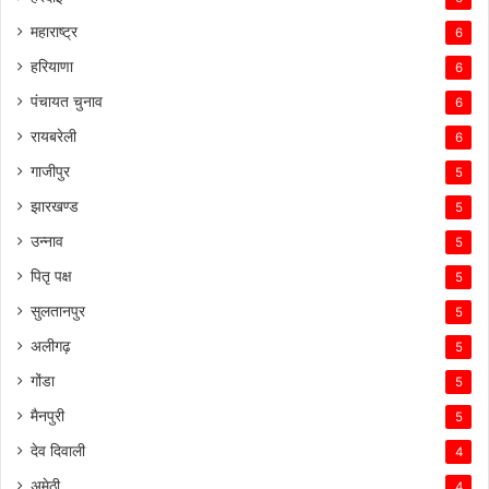
महाराष्ट्र
6
हरियाणा
6
पंचायत चुनाव
6
रायबरेली
6
गाजीपुर
5
झारखण्ड
5
उन्नाव
5
पितृ पक्ष
5
सुलतानपुर
5
अलीगढ़
5
गोंडा
5
मैनपुरी
5
देव दिवाली
4
अमेठी
4