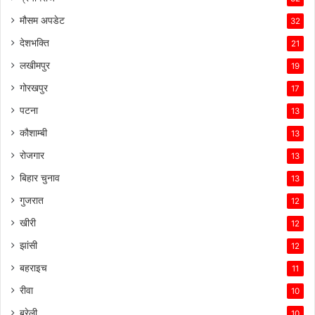
मौसम अपडेट
32
देशभक्ति
21
लखीमपुर
19
गोरखपुर
17
पटना
13
कौशाम्बी
13
रोजगार
13
बिहार चुनाव
13
गुजरात
12
खीरी
12
झांसी
12
बहराइच
11
रीवा
10
बरेली
10