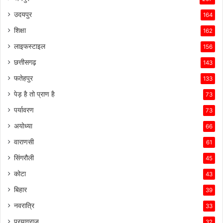
उदयपुर
164
शिक्षा
162
लाइफस्टाइल
156
छत्तीसगढ़
143
फतेहपुर
133
पेड़ है तो प्राण है
73
पर्यावरण
73
अयोध्या
66
वाराणसी
61
सिंगरौली
45
कोटा
43
बिहार
39
नवरात्रि
33
प्रयागराज
32