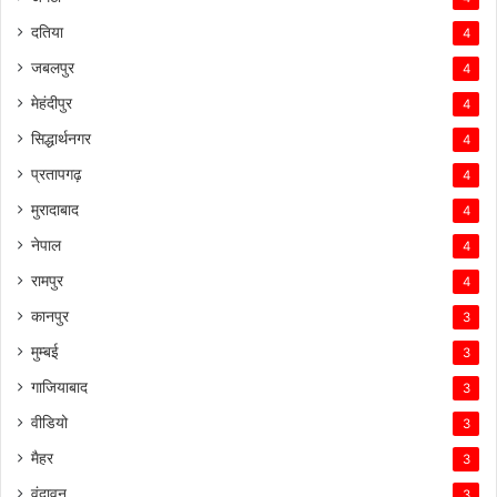
दतिया
4
जबलपुर
4
मेहंदीपुर
4
सिद्धार्थनगर
4
प्रतापगढ़
4
मुरादाबाद
4
नेपाल
4
रामपुर
4
कानपुर
3
मुम्बई
3
गाजियाबाद
3
वीडियो
3
मैहर
3
वृंदावन
3