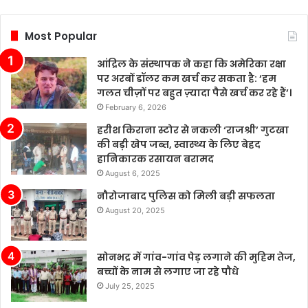
रखी
है,
Most Popular
हालांकि
उद्योग
आंद्रिल के संस्थापक ने कहा कि अमेरिका रक्षा
में
पर अरबों डॉलर कम खर्च कर सकता है: ‘हम
कई
गलत चीज़ों पर बहुत ज़्यादा पैसे खर्च कर रहे हैं’।
चुनौतियाँ
February 6, 2026
मौजूद
हैं।
हरीश किराना स्टोर से नकली ‘राजश्री’ गुटखा
चीन
की बड़ी खेप जब्त, स्वास्थ्य के लिए बेहद
के
हानिकारक रसायन बरामद
बढ़ते
August 6, 2025
बाजार
नौरोजाबाद पुलिस को मिली बड़ी सफलता
में
August 20, 2025
टेस्ला
की
बिक्री
सोनभद्र में गांव-गांव पेड़ लगाने की मुहिम तेज,
लगातार
बच्चों के नाम से लगाए जा रहे पौधे
मजबूत
बनी
July 25, 2025
हुई