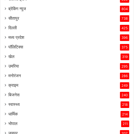
प्रति
उसकी
ब्रेकिंग न्यूज
804
प्रतिबद्धता
सीतापुर
738
ने
उसे
दिल्ली
425
इस
मध्य प्रदेश
396
प्रतिस्पर्धात्मक
माहौल
पॉलिटिक्स
375
में
खेल
319
सफल
बनाए
उमरिया
295
रखा
मनोरंजन
है।
286
क्राइम
249
बिजनेस
240
स्वास्थ्य
218
धार्मिक
214
भोपाल
211
जयपुर
207