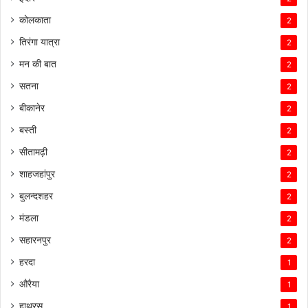
कोलकाता
2
तिरंगा यात्रा
2
मन की बात
2
सतना
2
बीकानेर
2
बस्ती
2
सीतामढ़ी
2
शाहजहांपुर
2
बुलन्दशहर
2
मंडला
2
सहारनपुर
2
हरदा
1
औरैया
1
हाथरस
1