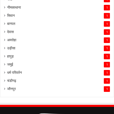
नीमकाथाना
1
सिवान
1
बागपत
1
देवास
1
अमरोहा
1
उड़ीसा
1
हापुड़
1
जमुई
1
धर्म परिवर्तन
1
चंडीगढ़
1
जौनपुर
1