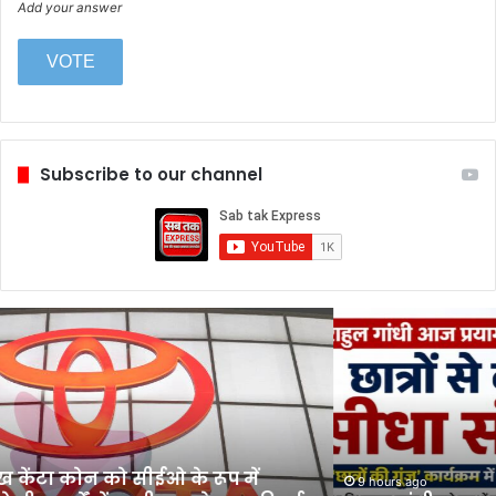
Add your answer
Subscribe to our channel
राहुल
गांधी
आज
प्रयागराज
दौरे
पर,
छात्रों
रमुख केंटा कोन को सीईओ के रूप में
से
9 hours ago