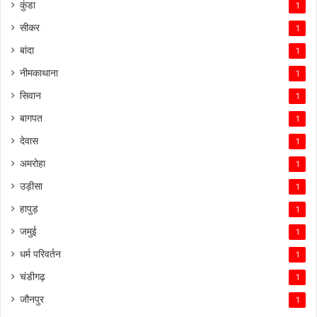
कुंडा
1
सीकर
1
बांदा
1
नीमकाथाना
1
सिवान
1
बागपत
1
देवास
1
अमरोहा
1
उड़ीसा
1
हापुड़
1
जमुई
1
धर्म परिवर्तन
1
चंडीगढ़
1
जौनपुर
1