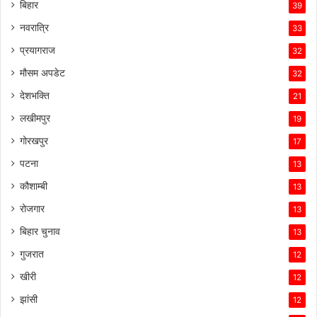
बिहार
39
नवरात्रि
33
प्रयागराज
32
मौसम अपडेट
32
देशभक्ति
21
लखीमपुर
19
गोरखपुर
17
पटना
13
कौशाम्बी
13
रोजगार
13
बिहार चुनाव
13
गुजरात
12
खीरी
12
झांसी
12