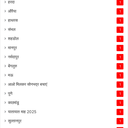
हरदा
1
औरैया
1
हाथरस
1
संभल
1
शहडोल
1
मानपुर
1
नर्मदापुर
1
बेंगलुरु
1
मऊ
1
आओ मिलकर सोनभद्र बचाएं
1
पुणे
1
काठमांडू
1
यातायात माह 2025
1
सुल्तानपुर
1