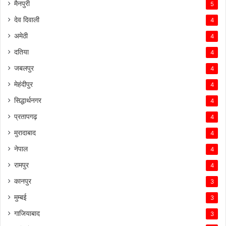
मैनपुरी
5
देव दिवाली
4
अमेठी
4
दतिया
4
जबलपुर
4
मेहंदीपुर
4
सिद्धार्थनगर
4
प्रतापगढ़
4
मुरादाबाद
4
नेपाल
4
रामपुर
4
कानपुर
3
मुम्बई
3
गाजियाबाद
3