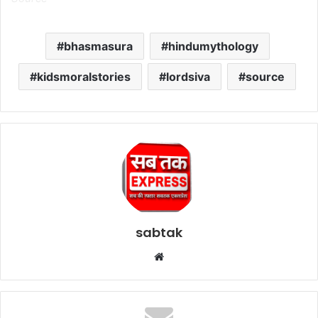
bhasmasura
hindumythology
kidsmoralstories
lordsiva
source
sabtak
Website