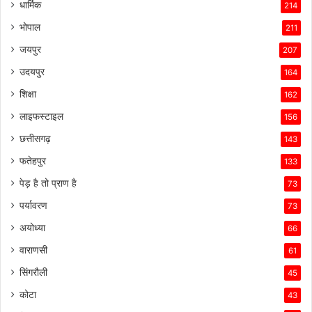
धार्मिक
214
भोपाल
211
जयपुर
207
उदयपुर
164
शिक्षा
162
लाइफस्टाइल
156
छत्तीसगढ़
143
फतेहपुर
133
पेड़ है तो प्राण है
73
पर्यावरण
73
अयोध्या
66
वाराणसी
61
सिंगरौली
45
कोटा
43