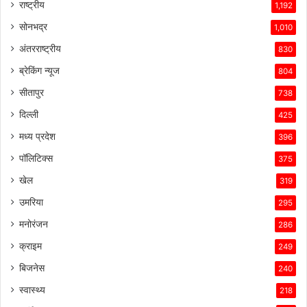
राष्ट्रीय
1,192
सोनभद्र
1,010
अंतरराष्ट्रीय
830
ब्रेकिंग न्यूज
804
सीतापुर
738
दिल्ली
425
मध्य प्रदेश
396
पॉलिटिक्स
375
खेल
319
उमरिया
295
मनोरंजन
286
क्राइम
249
बिजनेस
240
स्वास्थ्य
218