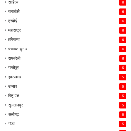
साहित्य
6
बाराबंकी
6
हरदोई
6
महाराष्ट्र
6
हरियाणा
6
पंचायत चुनाव
6
रायबरेली
6
गाजीपुर
5
झारखण्ड
5
उन्नाव
5
पितृ पक्ष
5
सुलतानपुर
5
अलीगढ़
5
गोंडा
5