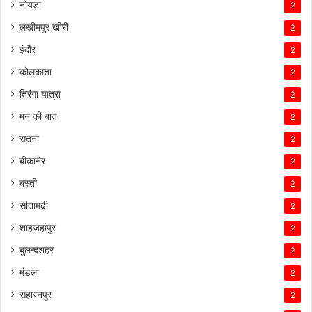
नोयडा
2
लखीमपुर खीरी
2
इंदौर
2
कोलकाता
2
तिरंगा यात्रा
2
मन की बात
2
सतना
2
बीकानेर
2
बस्ती
2
सीतामढ़ी
2
शाहजहांपुर
2
बुलन्दशहर
2
मंडला
2
सहारनपुर
2