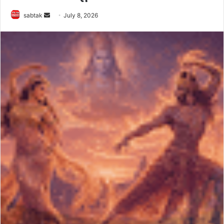
Send
sabtak
July 8, 2026
an
email