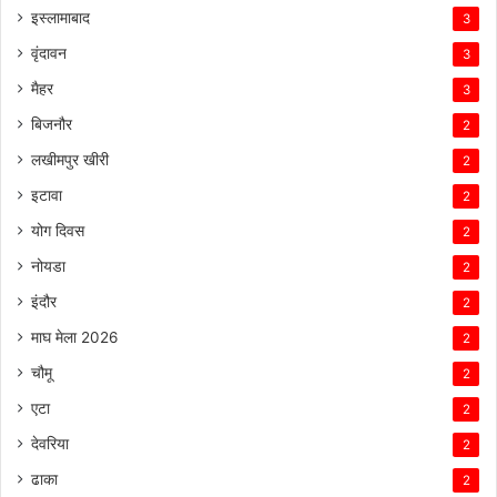
इस्लामाबाद
3
वृंदावन
3
मैहर
3
बिजनौर
2
लखीमपुर खीरी
2
इटावा
2
योग दिवस
2
नोयडा
2
इंदौर
2
माघ मेला 2026
2
चौमू
2
एटा
2
देवरिया
2
ढाका
2