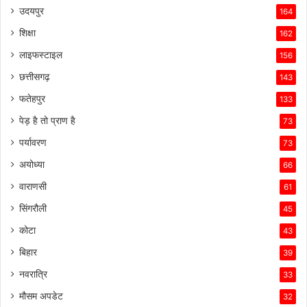
उदयपुर
164
शिक्षा
162
लाइफस्टाइल
156
छत्तीसगढ़
143
फतेहपुर
133
पेड़ है तो प्राण है
73
पर्यावरण
73
अयोध्या
66
वाराणसी
61
सिंगरौली
45
कोटा
43
बिहार
39
नवरात्रि
33
मौसम अपडेट
32