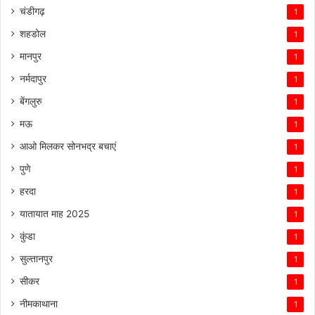
चंडीगढ़
1
शहडोल
1
मानपुर
1
नर्मदापुर
1
बेंगलुरु
1
मऊ
1
आओ मिलकर सोनभद्र बचाएं
1
पुणे
1
हरदा
1
यातायात माह 2025
1
कुंडा
1
सुल्तानपुर
1
सीकर
1
नीमकाथाना
1