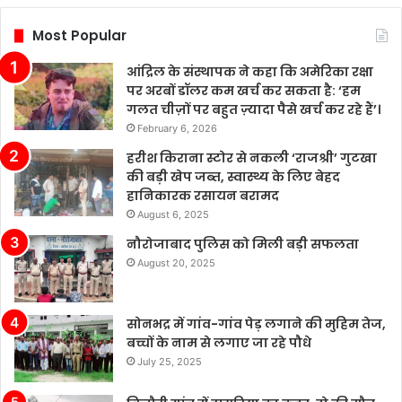
किया
है,
Most Popular
जो
तीन
आंद्रिल के संस्थापक ने कहा कि अमेरिका रक्षा
वर्षों
पर अरबों डॉलर कम खर्च कर सकता है: ‘हम
में
गलत चीज़ों पर बहुत ज़्यादा पैसे खर्च कर रहे हैं’।
दूसरी
February 6, 2026
बार
नेतृत्व
हरीश किराना स्टोर से नकली ‘राजश्री’ गुटखा
परिवर्तन
की बड़ी खेप जब्त, स्वास्थ्य के लिए बेहद
है।
हानिकारक रसायन बरामद
August 6, 2025
नौरोजाबाद पुलिस को मिली बड़ी सफलता
August 20, 2025
सोनभद्र में गांव-गांव पेड़ लगाने की मुहिम तेज,
बच्चों के नाम से लगाए जा रहे पौधे
July 25, 2025