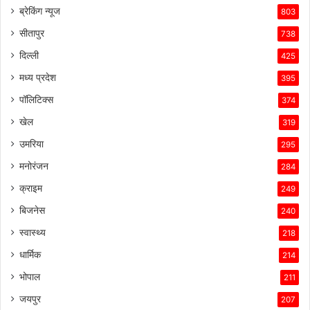
ब्रेकिंग न्यूज
803
सीतापुर
738
दिल्ली
425
मध्य प्रदेश
395
पॉलिटिक्स
374
खेल
319
उमरिया
295
मनोरंजन
284
क्राइम
249
बिजनेस
240
स्वास्थ्य
218
धार्मिक
214
भोपाल
211
जयपुर
207