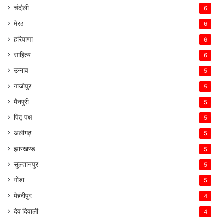
चंदौली
6
मेरठ
6
हरियाणा
6
साहित्य
6
उन्नाव
5
गाजीपुर
5
मैनपुरी
5
पितृ पक्ष
5
अलीगढ़
5
झारखण्ड
5
सुलतानपुर
5
गोंडा
5
मेहंदीपुर
4
देव दिवाली
4