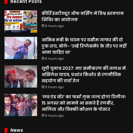
Recent Posts
कीर्ति इंस्टीट्यूट ऑफ नर्सिंग में विश्व स्तनपान
शिविर का आयोजन
8 hours ago
आकिब नबी के चयन पर वसीम जाफर की दो
टूक राय, बोले- ‘उन्हें रिप्लेसमेंट के तौर पर नहीं
आना चाहिए था’
9 hours ago
यूपी चुनाव 2027: नए समीकरण की तलाश में
अखिलेश यादव, प्रशांत किशोर से रणनीतिक
सहयोग की चर्चा तेज
9 hours ago
‘लव एंड वॉर’ का फर्स्ट लुक जल्द होगा रिलीज!
15 अगस्त को सामने आ सकते हैं रणबीर,
आलिया और विक्की कौशल के पोस्टर
9 hours ago
News