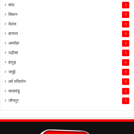
बांदा
1
सिवान
1
देवास
1
बागपत
1
अमरोहा
1
उड़ीसा
1
हापुड़
1
जमुई
1
धर्म परिवर्तन
1
काठमांडू
1
जौनपुर
1