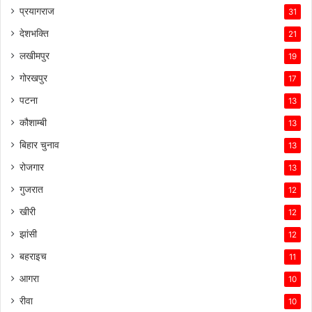
प्रयागराज
31
देशभक्ति
21
लखीमपुर
19
गोरखपुर
17
पटना
13
कौशाम्बी
13
बिहार चुनाव
13
रोजगार
13
गुजरात
12
खीरी
12
झांसी
12
बहराइच
11
आगरा
10
रीवा
10