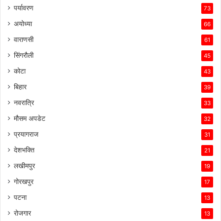
पर्यावरण
73
अयोध्या
66
वाराणसी
61
सिंगरौली
45
कोटा
43
बिहार
39
नवरात्रि
33
मौसम अपडेट
32
प्रयागराज
31
देशभक्ति
21
लखीमपुर
19
गोरखपुर
17
पटना
13
रोजगार
13