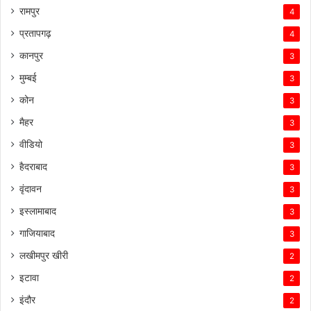
रामपुर
4
प्रतापगढ़
4
कानपुर
3
मुम्बई
3
कोन
3
मैहर
3
वीडियो
3
हैदराबाद
3
वृंदावन
3
इस्लामाबाद
3
गाजियाबाद
3
लखीमपुर खीरी
2
इटावा
2
इंदौर
2