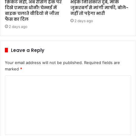
क्रिकेट नहीं, अब रेसिंग ट्रैक पर
भड़के निशिकांत दुबे, मार्क
दिखे एमएस धोनी! चेन्नई में
जुकरबर्ग से मांगी माफी, बोले-
बाइक चलाते वीडियो ने जीता
नहीं तो पड़ेगा भारी
फैंस का दिल
2 days ago
2 days ago
Leave a Reply
Your email address will not be published.
Required fields are
marked
*
C
o
m
m
e
n
t