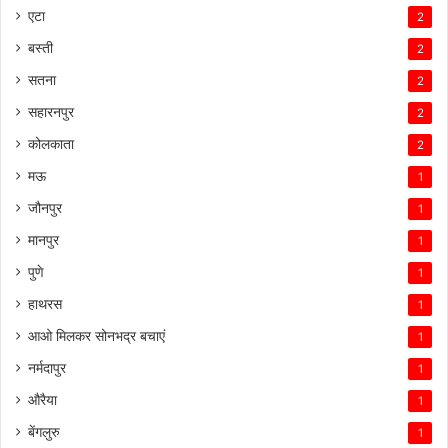
एटा
2
बस्ती
2
सतना
2
सहारनपुर
2
कोलकाता
2
मऊ
1
जौनपुर
1
मानपुर
1
पुणे
1
हाथरस
1
आओ मिलकर सोनभद्र बचाएं
1
नर्मदापुर
1
औरैया
1
बेंगलुरु
1