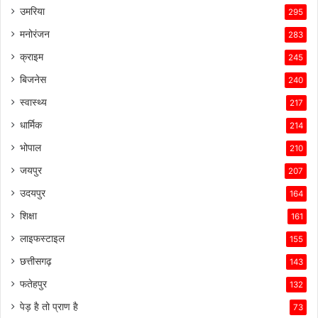
उमरिया
295
मनोरंजन
283
क्राइम
245
बिजनेस
240
स्वास्थ्य
217
धार्मिक
214
भोपाल
210
जयपुर
207
उदयपुर
164
शिक्षा
161
लाइफस्टाइल
155
छत्तीसगढ़
143
फतेहपुर
132
पेड़ है तो प्राण है
73