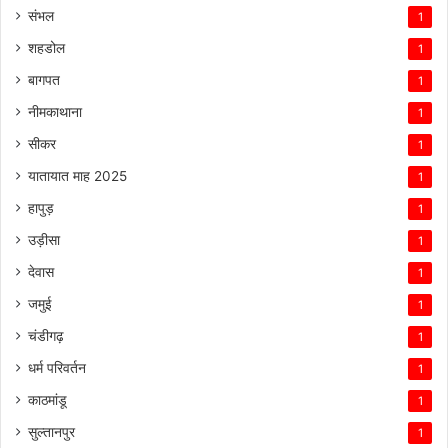
संभल
1
शहडोल
1
बागपत
1
नीमकाथाना
1
सीकर
1
यातायात माह 2025
1
हापुड़
1
उड़ीसा
1
देवास
1
जमुई
1
चंडीगढ़
1
धर्म परिवर्तन
1
काठमांडू
1
सुल्तानपुर
1