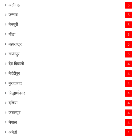
अलीगढ़
5
उन्नाव
5
मैनपुरी
5
गोंडा
5
महाराष्ट्र
5
गाजीपुर
5
देव दिवाली
4
मेहंदीपुर
4
मुरादाबाद
4
सिद्धार्थनगर
4
दतिया
4
जबलपुर
4
नेपाल
4
अमेठी
4