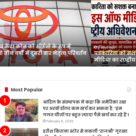
पत्रकारिता
को
सशक्त
बनाने
का
संकल्प,
वॉइस
रमुख केंटा कोन को सीईओ के रूप में
ऑफ
5 days ago
 तीन वर्षों में दूसरी बार नेतृत्व परिवर्तन
पत्रकारिता को सश
मीडिया
मीडिया का राष्ट्री
का
राष्ट्रीय
अधिवेशन
संपन्न
Most Popular
आंद्रिल के संस्थापक ने कहा कि अमेरिका रक्षा
पर अरबों डॉलर कम खर्च कर सकता है: ‘हम
गलत चीज़ों पर बहुत ज़्यादा पैसे खर्च कर रहे हैं’।
February 6, 2026
हरीश किराना स्टोर से नकली ‘राजश्री’ गुटखा