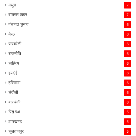
मथुरा
7
वायरल खबर
7
पंचायत चुनाव
6
मेरठ
6
रायबरेली
6
राजनीति
6
साहित्य
6
हरदोई
6
हरियाणा
6
चंदौली
6
बाराबंकी
6
पितृ पक्ष
5
झारखण्ड
5
सुलतानपुर
5