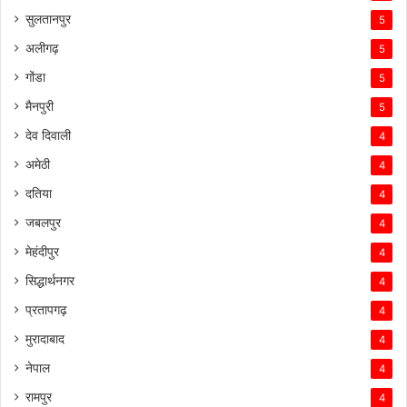
सुलतानपुर
5
अलीगढ़
5
गोंडा
5
मैनपुरी
5
देव दिवाली
4
अमेठी
4
दतिया
4
जबलपुर
4
मेहंदीपुर
4
सिद्धार्थनगर
4
प्रतापगढ़
4
मुरादाबाद
4
नेपाल
4
रामपुर
4