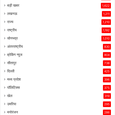
तकनीकी
बड़ी खबर
1,622
विशेषताएँ,
लखनऊ
1,211
ब्रांड
की
राज्य
1,210
लोकप्रियता
राष्ट्रीय
1,192
और
ग्राहकों
सोनभद्र
1,010
के
अंतरराष्ट्रीय
830
प्रति
उसकी
ब्रेकिंग न्यूज
804
प्रतिबद्धता
सीतापुर
738
ने
उसे
दिल्ली
425
इस
मध्य प्रदेश
396
प्रतिस्पर्धात्मक
माहौल
पॉलिटिक्स
375
में
खेल
319
सफल
बनाए
उमरिया
295
रखा
मनोरंजन
है।
286