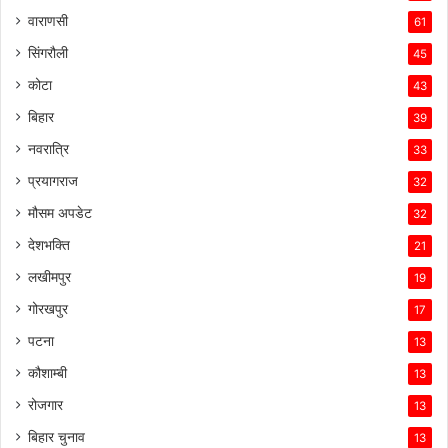
वाराणसी
61
सिंगरौली
45
कोटा
43
बिहार
39
नवरात्रि
33
प्रयागराज
32
मौसम अपडेट
32
देशभक्ति
21
लखीमपुर
19
गोरखपुर
17
पटना
13
कौशाम्बी
13
रोजगार
13
बिहार चुनाव
13