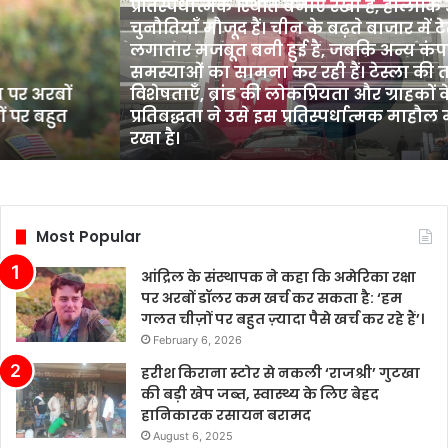
प्रतिस्पर्धात्मक स्थिति बनाए रखी है, हालांकि उद्
में
चुनौतियाँ मौजूद हैं। चीन के बढ़ते बाजार में टेस्ल
इलेक्ट्रिक
लगातार मजबूत बनी हुई है, जबकि अन्य कंपनिय
वाहन
समस्याओं का सामना कर रही हैं। टेस्ला की त
(EV)
र अरबों
विशेषताएँ, ब्रांड की लोकप्रियता और ग्राहकों के 
बिक्री
र बहुत
प्रतिबद्धता ने उसे इस प्रतिस्पर्धात्मक माहौल 
में
रखा है।
प्रतिस्पर्धात्मक
स्थिति
बनाए
रखी
है,
Most Popular
हालांकि
उद्योग
आंद्रिल के संस्थापक ने कहा कि अमेरिका रक्षा
में
पर अरबों डॉलर कम खर्च कर सकता है: ‘हम
कई
गलत चीज़ों पर बहुत ज़्यादा पैसे खर्च कर रहे हैं’।
चुनौतियाँ
February 6, 2026
मौजूद
हैं।
हरीश किराना स्टोर से नकली ‘राजश्री’ गुटखा
चीन
की बड़ी खेप जब्त, स्वास्थ्य के लिए बेहद
के
हानिकारक रसायन बरामद
बढ़ते
August 6, 2025