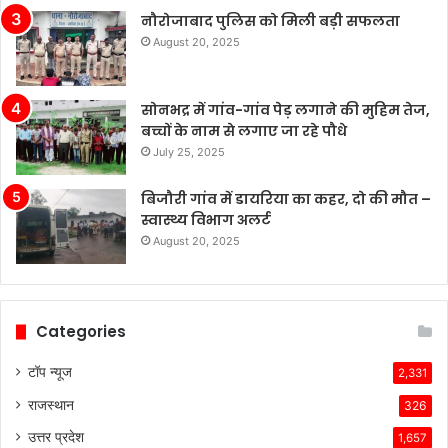
बाजार
नौरोजाबाद पुलिस को मिली बड़ी सफलता
में
August 20, 2025
टेस्ला
की
बिक्री
सोनभद्र में गांव-गांव पेड़ लगाने की मुहिम तेज,
लगातार
बच्चों के नाम से लगाए जा रहे पौधे
मजबूत
बनी
July 25, 2025
हुई
है,
बिजौरी गांव में डायरिया का कहर, दो की मौत –
जबकि
स्वास्थ्य विभाग अलर्ट
अन्य
August 20, 2025
कंपनियां
विभिन्न
समस्याओं
का
Categories
सामना
कर
टॉप न्यूज
2,331
रही
राजस्थान
हैं।
326
टेस्ला
उत्तर प्रदेश
1,657
की