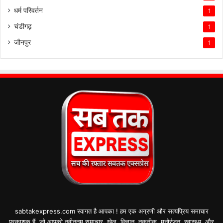
धर्म परिवर्तन
1
चंडीगढ़
1
जौनपुर
1
sabtakexpress.com स्वागत है आपका ! हम एक अग्रणी और सत्यप्रिय समाचार
प्रकाशक हैं, जो आपको नवीनतम समाचार, खेल, विज्ञान, तकनीक, मनोरंजन, स्वास्थ्य, और