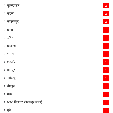
बुलन्दशहर
2
मंडला
2
सहारनपुर
2
हरदा
1
औरैया
1
हाथरस
1
संभल
1
शहडोल
1
मानपुर
1
नर्मदापुर
1
बेंगलुरु
1
मऊ
1
आओ मिलकर सोनभद्र बचाएं
1
पुणे
1