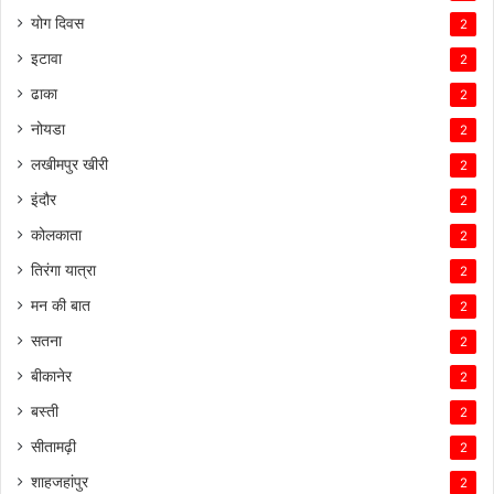
योग दिवस
2
इटावा
2
ढाका
2
नोयडा
2
लखीमपुर खीरी
2
इंदौर
2
कोलकाता
2
तिरंगा यात्रा
2
मन की बात
2
सतना
2
बीकानेर
2
बस्ती
2
सीतामढ़ी
2
शाहजहांपुर
2