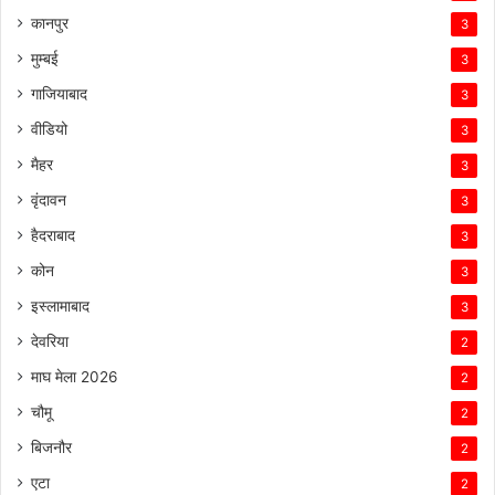
कानपुर
3
मुम्बई
3
गाजियाबाद
3
वीडियो
3
मैहर
3
वृंदावन
3
हैदराबाद
3
कोन
3
इस्लामाबाद
3
देवरिया
2
माघ मेला 2026
2
चौमू
2
बिजनौर
2
एटा
2