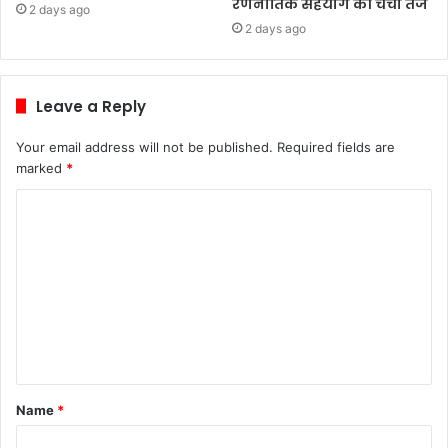
रणनीतिक सहयोग की चर्चा तेज
2 days ago
2 days ago
Leave a Reply
Your email address will not be published.
Required fields are
marked
*
C
o
m
m
e
n
t
Name
*
*