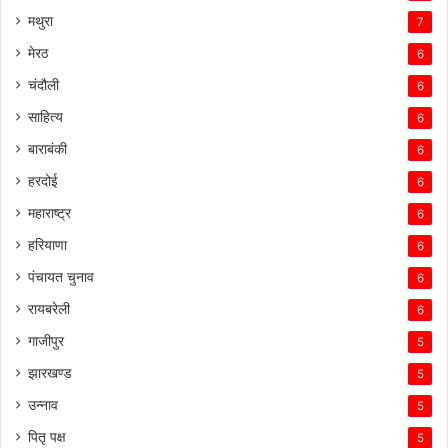
मथुरा
7
मेरठ
6
चंदौली
6
साहित्य
6
बाराबंकी
6
हरदोई
6
महाराष्ट्र
6
हरियाणा
6
पंचायत चुनाव
6
रायबरेली
6
गाजीपुर
5
झारखण्ड
5
उन्नाव
5
पितृ पक्ष
5