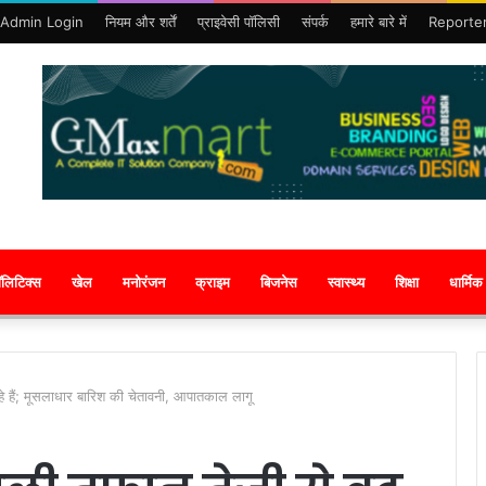
Admin Login
नियम और शर्तें
प्राइवेसी पॉलिसी
संपर्क
हमारे बारे में
Reporte
ॉलिटिक्स
खेल
मनोरंजन
क्राइम
बिजनेस
स्वास्थ्य
शिक्षा
धार्मिक
 रहे हैं; मूसलाधार बारिश की चेतावनी, आपातकाल लागू