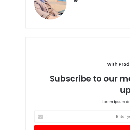
Website
With Prod
Subscribe to our ma
up
Lorem ipsum dol
Enter
your
Email