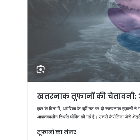
पत्रकारिता
को
सशक्त
बनाने
का
संकल्प,
ruary 6, 2026
5 days ago
वॉइस
ोटा ने वित्त प्रमुख केंटा कोन को सीईओ
पत्रकारिता क
ऑफ
ूप में पदोन्नत किया है, जो तीन वर्षों में
वॉइस ऑफ मीडि
मीडिया
ी बार नेतृत्व परिवर्तन है।
संपन्न
का
राष्ट्रीय
अधिवेशन
संपन्न
खतरनाक तूफानों की चेतावनी: 
हाल के दिनों में, अमेरिका के पूर्वी तट पर दो खतरनाक तूफानों 
आपातकालीन स्थिति घोषित की गई है। उत्तरी कैरोलिना जैसे क्षेत्र
तूफानों का मंजर