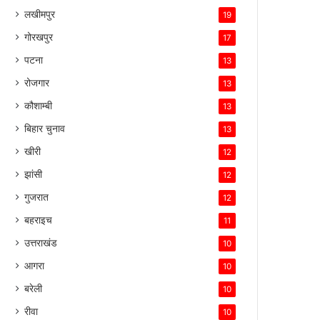
लखीमपुर
19
गोरखपुर
17
पटना
13
रोजगार
13
कौशाम्बी
13
बिहार चुनाव
13
खीरी
12
झांसी
12
गुजरात
12
बहराइच
11
उत्तराखंड
10
आगरा
10
बरेली
10
रीवा
10