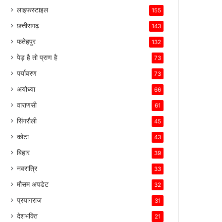
लाइफस्टाइल
155
छत्तीसगढ़
143
फतेहपुर
132
पेड़ है तो प्राण है
73
पर्यावरण
73
अयोध्या
66
वाराणसी
61
सिंगरौली
45
कोटा
43
बिहार
39
नवरात्रि
33
मौसम अपडेट
32
प्रयागराज
31
देशभक्ति
21