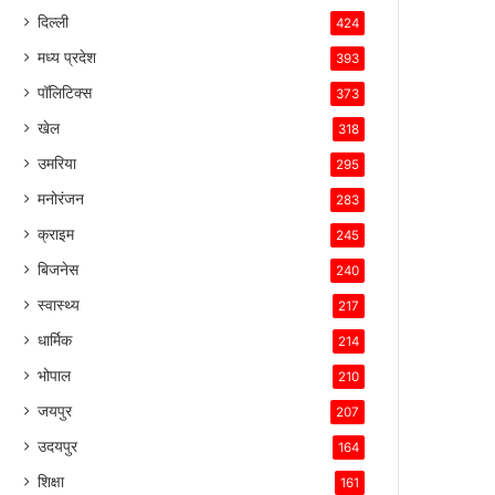
दिल्ली
424
मध्य प्रदेश
393
पॉलिटिक्स
373
खेल
318
उमरिया
295
मनोरंजन
283
क्राइम
245
बिजनेस
240
स्वास्थ्य
217
धार्मिक
214
भोपाल
210
जयपुर
207
उदयपुर
164
शिक्षा
161