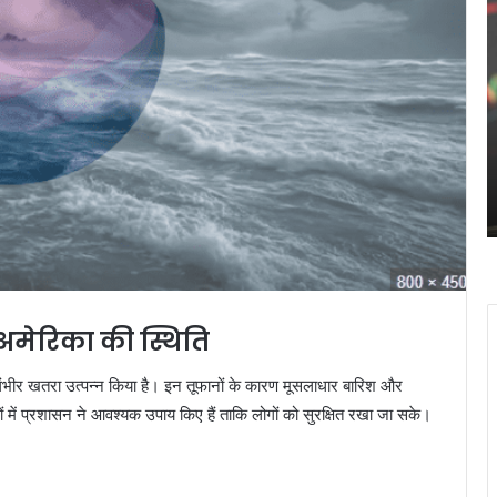
बिटकॉइन
ने
$60,000
के
नीचे
गिरने
February 6, 2026
से
ो सशक्त बनाने का संकल्प,
बिटकॉइन ने $60,000 के
मुश्किल
या का राष्ट्रीय अधिवेशन
मुश्किल से बचते हुए निच
से
की कोशिश की है।
बचते
हुए
निचले
स्तरों
से
उबरने
अमेरिका की स्थिति
की
कोशिश
ने गंभीर खतरा उत्पन्न किया है। इन तूफानों के कारण मूसलाधार बारिश और
की
ों में प्रशासन ने आवश्यक उपाय किए हैं ताकि लोगों को सुरक्षित रखा जा सके।
है।