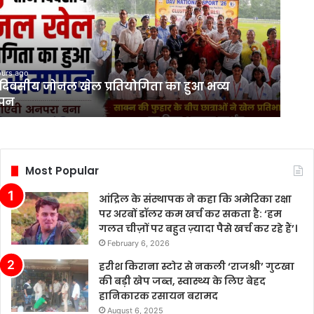
ा
ours ago
दिवसीय जोनल खेल प्रतियोगिता का हुआ भव्य
पन
Most Popular
आंद्रिल के संस्थापक ने कहा कि अमेरिका रक्षा
पर अरबों डॉलर कम खर्च कर सकता है: ‘हम
गलत चीज़ों पर बहुत ज़्यादा पैसे खर्च कर रहे हैं’।
February 6, 2026
हरीश किराना स्टोर से नकली ‘राजश्री’ गुटखा
की बड़ी खेप जब्त, स्वास्थ्य के लिए बेहद
हानिकारक रसायन बरामद
August 6, 2025