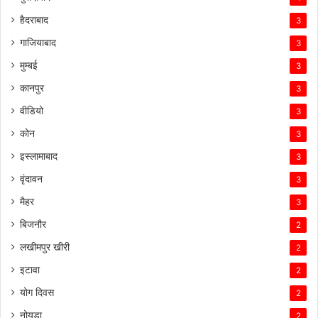
हैदराबाद
3
गाजियाबाद
3
मुम्बई
3
कानपुर
3
वीडियो
3
कोन
3
इस्लामाबाद
3
वृंदावन
3
मैहर
3
बिजनौर
2
लखीमपुर खीरी
2
इटावा
2
योग दिवस
2
नोयडा
2