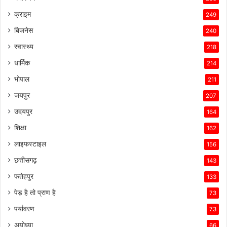
क्राइम
249
बिजनेस
240
स्वास्थ्य
218
धार्मिक
214
भोपाल
211
जयपुर
207
उदयपुर
164
शिक्षा
162
लाइफस्टाइल
156
छत्तीसगढ़
143
फतेहपुर
133
पेड़ है तो प्राण है
73
पर्यावरण
73
अयोध्या
66