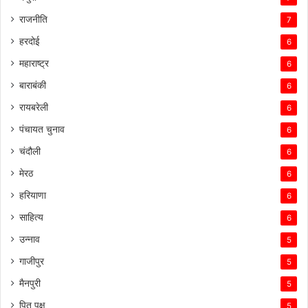
राजनीति
7
हरदोई
6
महाराष्ट्र
6
बाराबंकी
6
रायबरेली
6
पंचायत चुनाव
6
चंदौली
6
मेरठ
6
हरियाणा
6
साहित्य
6
उन्नाव
5
गाजीपुर
5
मैनपुरी
5
पितृ पक्ष
5