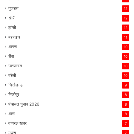
गुजरात
12
खीरी
12
झांसी
12
बहराइच
11
आगरा
10
रीवा
10
उत्तराखंड
10
बरेली
10
चित्तौड़गढ़
9
मिर्जापुर
8
पंचायत चुनाव 2026
8
आरा
8
वायरल खबर
7
मथुरा
7