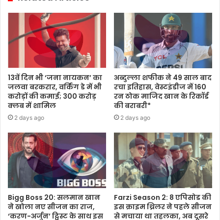
13वें दिन भी ‘जना नायकन’ का
अब्दुल्ला शफीक ने 49 साल बाद
जलवा बरकरार, वर्किंग डे में भी
रचा इतिहास, वेस्टइंडीज में 160
करोड़ों की कमाई; 300 करोड़
रन ठोक माजिद खान के रिकॉर्ड
क्लब में शामिल
की बराबरी*
2 days ago
2 days ago
Bigg Boss 20: सलमान खान
Farzi Season 2: 8 एपिसोड की
ने खोला नए सीजन का राज,
इस क्राइम थ्रिलर ने पहले सीजन
‘करण-अर्जुन’ ट्विस्ट के साथ इस
से मचाया था तहलका, अब दूसरे