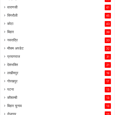
वाराणसी
61
सिंगरौली
45
कोटा
43
बिहार
39
नवरात्रि
33
मौसम अपडेट
32
प्रयागराज
31
देशभक्ति
21
लखीमपुर
19
गोरखपुर
17
पटना
13
कौशाम्बी
13
बिहार चुनाव
13
रोजगार
13