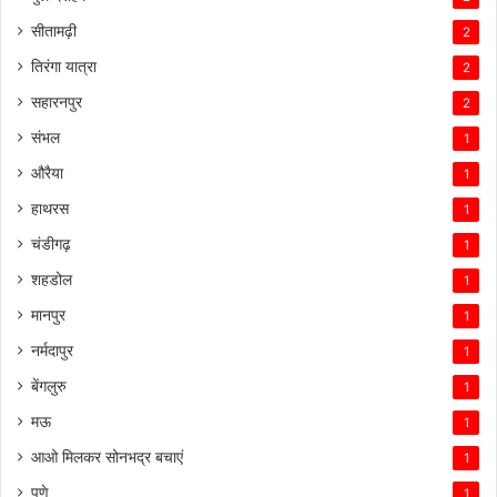
सीतामढ़ी
2
तिरंगा यात्रा
2
सहारनपुर
2
संभल
1
औरैया
1
हाथरस
1
चंडीगढ़
1
शहडोल
1
मानपुर
1
नर्मदापुर
1
बेंगलुरु
1
मऊ
1
आओ मिलकर सोनभद्र बचाएं
1
पुणे
1