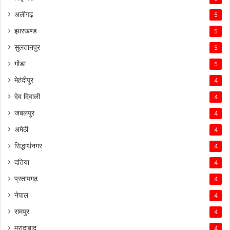
अलीगढ़
5
झारखण्ड
5
सुलतानपुर
5
गोंडा
5
मेहंदीपुर
4
देव दिवाली
4
जबलपुर
4
अमेठी
4
सिद्धार्थनगर
4
दतिया
4
प्रतापगढ़
4
नेपाल
4
रामपुर
4
मुरादाबाद
4