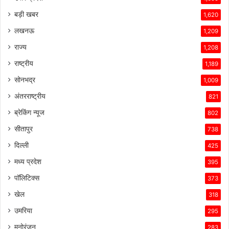
बड़ी खबर
1,620
लखनऊ
1,209
राज्य
1,208
राष्ट्रीय
1,189
सोनभद्र
1,009
अंतरराष्ट्रीय
821
ब्रेकिंग न्यूज
802
सीतापुर
738
दिल्ली
425
मध्य प्रदेश
395
पॉलिटिक्स
373
खेल
318
उमरिया
295
मनोरंजन
283