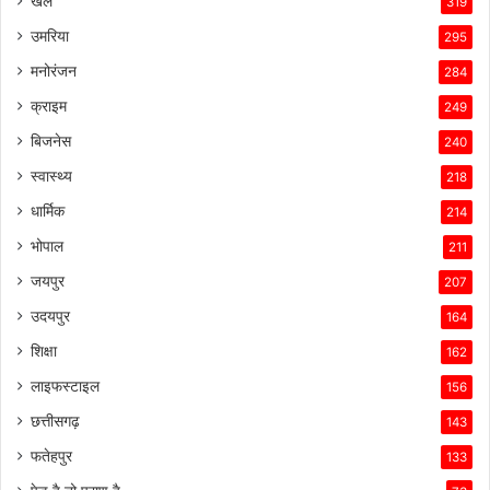
खेल
319
उमरिया
295
मनोरंजन
284
क्राइम
249
बिजनेस
240
स्वास्थ्य
218
धार्मिक
214
भोपाल
211
जयपुर
207
उदयपुर
164
शिक्षा
162
लाइफस्टाइल
156
छत्तीसगढ़
143
फतेहपुर
133