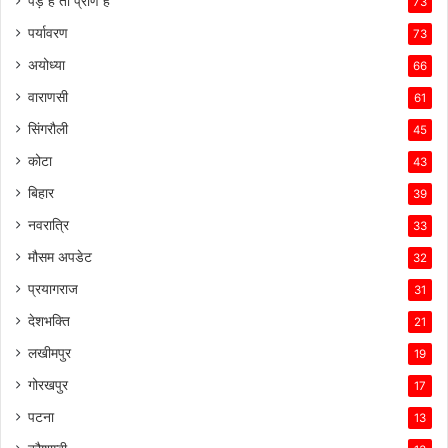
पेड़ है तो प्राण है
73
पर्यावरण
73
अयोध्या
66
वाराणसी
61
सिंगरौली
45
कोटा
43
बिहार
39
नवरात्रि
33
मौसम अपडेट
32
प्रयागराज
31
देशभक्ति
21
लखीमपुर
19
गोरखपुर
17
पटना
13