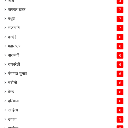
आरा
8
वायरल खबर
7
मथुरा
7
राजनीति
7
हरदोई
6
महाराष्ट्र
6
बाराबंकी
6
रायबरेली
6
पंचायत चुनाव
6
चंदौली
6
मेरठ
6
हरियाणा
6
साहित्य
6
उन्नाव
5