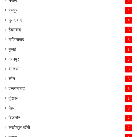
नेपाल
4
रामपुर
4
मुरादाबाद
4
हैदराबाद
3
गाजियाबाद
3
मुम्बई
3
कानपुर
3
वीडियो
3
कोन
3
इस्लामाबाद
3
वृंदावन
3
मैहर
3
बिजनौर
2
लखीमपुर खीरी
2