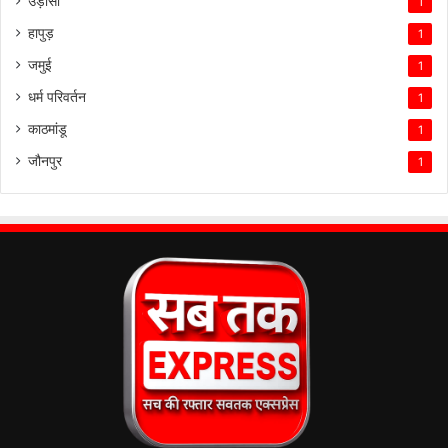
उड़ीसा
1
हापुड़
1
जमुई
1
धर्म परिवर्तन
1
काठमांडू
1
जौनपुर
1