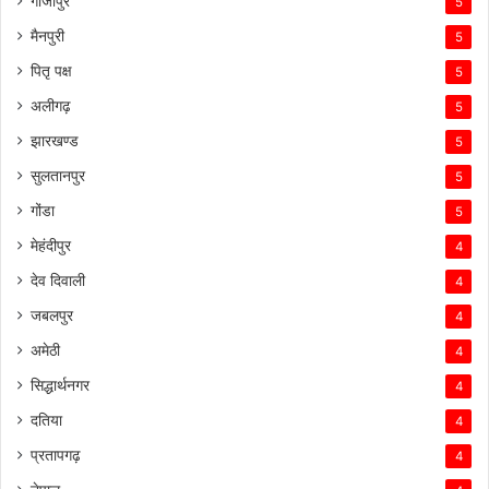
गाजीपुर
5
मैनपुरी
5
पितृ पक्ष
5
अलीगढ़
5
झारखण्ड
5
सुलतानपुर
5
गोंडा
5
मेहंदीपुर
4
देव दिवाली
4
जबलपुर
4
अमेठी
4
सिद्धार्थनगर
4
दतिया
4
प्रतापगढ़
4