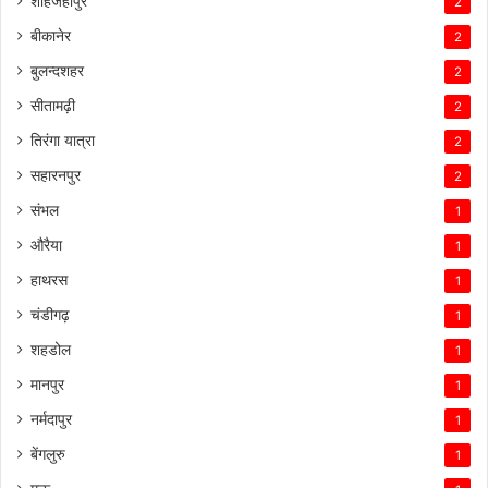
शाहजहांपुर
2
बीकानेर
2
बुलन्दशहर
2
सीतामढ़ी
2
तिरंगा यात्रा
2
सहारनपुर
2
संभल
1
औरैया
1
हाथरस
1
चंडीगढ़
1
शहडोल
1
मानपुर
1
नर्मदापुर
1
बेंगलुरु
1