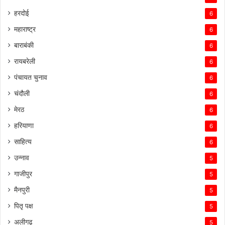
हरदोई
6
महाराष्ट्र
6
बाराबंकी
6
रायबरेली
6
पंचायत चुनाव
6
चंदौली
6
मेरठ
6
हरियाणा
6
साहित्य
6
उन्नाव
5
गाजीपुर
5
मैनपुरी
5
पितृ पक्ष
5
अलीगढ़
5