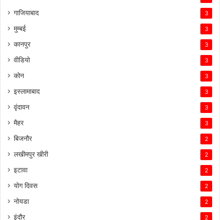
गाजियाबाद
3
मुम्बई
3
कानपुर
3
वीडियो
3
कोन
3
इस्लामाबाद
3
वृंदावन
3
मैहर
3
बिजनौर
2
लखीमपुर खीरी
2
इटावा
2
योग दिवस
2
नोयडा
2
इंदौर
2