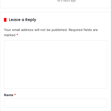
5 days ago
Leave a Reply
Your email address will not be published.
Required fields are
marked
*
C
o
m
m
e
n
t
Name
*
*