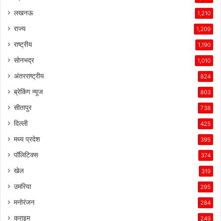
विशेषताएँ,
लखनऊ
1,210
ब्रांड
की
राज्य
1,209
लोकप्रियता
राष्ट्रीय
1,190
और
ग्राहकों
सोनभद्र
1,010
के
अंतरराष्ट्रीय
824
प्रति
उसकी
ब्रेकिंग न्यूज
803
प्रतिबद्धता
सीतापुर
738
ने
उसे
दिल्ली
425
इस
मध्य प्रदेश
395
प्रतिस्पर्धात्मक
माहौल
पॉलिटिक्स
374
में
खेल
319
सफल
बनाए
उमरिया
295
रखा
मनोरंजन
है।
284
क्राइम
249