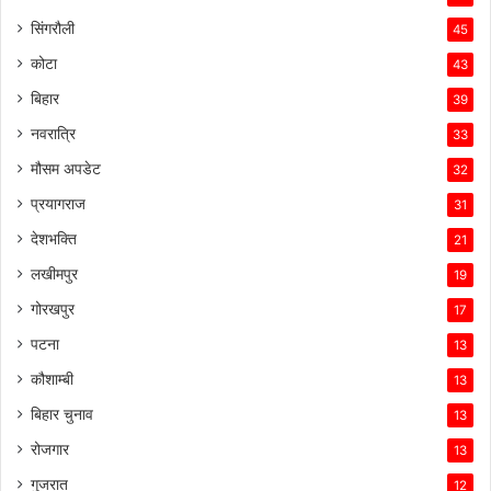
सिंगरौली
45
कोटा
43
बिहार
39
नवरात्रि
33
मौसम अपडेट
32
प्रयागराज
31
देशभक्ति
21
लखीमपुर
19
गोरखपुर
17
पटना
13
कौशाम्बी
13
बिहार चुनाव
13
रोजगार
13
गुजरात
12