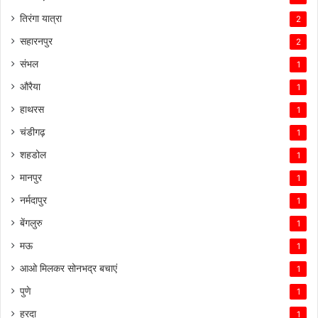
तिरंगा यात्रा
2
सहारनपुर
2
संभल
1
औरैया
1
हाथरस
1
चंडीगढ़
1
शहडोल
1
मानपुर
1
नर्मदापुर
1
बेंगलुरु
1
मऊ
1
आओ मिलकर सोनभद्र बचाएं
1
पुणे
1
हरदा
1