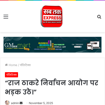
Menu
S
fo
Home
/
पॉलिटिक्स
पॉलिटिक्स
“राज ठाकरे निर्वाचन आयोग पर
भड़क उठे।”
Send
admin
November 5, 2025