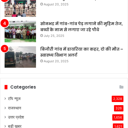
August 20, 2025
टेस्ला
की
बिक्री
सोनभद्र में गांव-गांव पेड़ लगाने की मुहिम तेज,
लगातार
बच्चों के नाम से लगाए जा रहे पौधे
मजबूत
बनी
July 25, 2025
हुई
है,
बिजौरी गांव में डायरिया का कहर, दो की मौत –
जबकि
स्वास्थ्य विभाग अलर्ट
अन्य
August 20, 2025
कंपनियां
विभिन्न
समस्याओं
का
Categories
सामना
कर
टॉप न्यूज
2,328
रही
राजस्थान
हैं।
326
टेस्ला
उत्तर प्रदेश
1,656
की
तकनीकी
बड़ी खबर
1,621