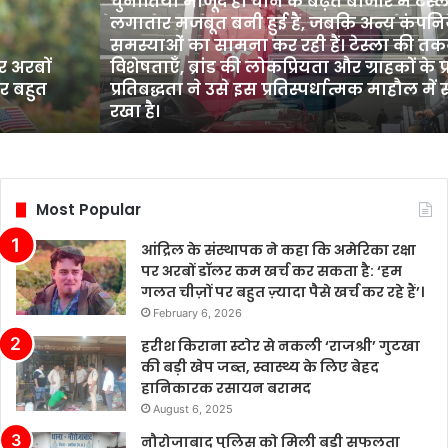
चुनौतियाँ मौजूद हैं। चीन के बढ़ते बाजार में टेस्ल
इलेक्ट्रिक
लगातार मजबूत बनी हुई है, जबकि अन्य कंपनिय
वाहन
समस्याओं का सामना कर रही हैं। टेस्ला की त
(EV)
र अरबों
विशेषताएँ, ब्रांड की लोकप्रियता और ग्राहकों के 
बिक्री
र बहुत
प्रतिबद्धता ने उसे इस प्रतिस्पर्धात्मक माहौल 
में
रखा है।
प्रतिस्पर्धात्मक
स्थिति
बनाए
रखी
है,
Most Popular
हालांकि
उद्योग
आंद्रिल के संस्थापक ने कहा कि अमेरिका रक्षा
में
पर अरबों डॉलर कम खर्च कर सकता है: ‘हम
कई
गलत चीज़ों पर बहुत ज़्यादा पैसे खर्च कर रहे हैं’।
चुनौतियाँ
February 6, 2026
मौजूद
हैं।
हरीश किराना स्टोर से नकली ‘राजश्री’ गुटखा
चीन
की बड़ी खेप जब्त, स्वास्थ्य के लिए बेहद
के
हानिकारक रसायन बरामद
बढ़ते
August 6, 2025
बाजार
नौरोजाबाद पुलिस को मिली बड़ी सफलता
में