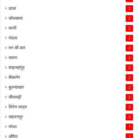
ढाका
2
कोलकाता
2
बस्ती
2
मंडला
2
मन की बात
2
सतना
2
शाहजहांपुर
2
बीकानेर
2
बुलन्दशहर
2
सीतामढ़ी
2
तिरंगा यात्रा
2
सहारनपुर
2
संभल
1
औरैया
1