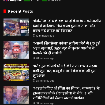
Recent Posts
पक्षियों की बीट ने बनाया दुनिया के सबसे अमीर
देशों में शामिल, फिर खत्म हुआ खजाना और
बदल गई नाउरू की किस्मत
19 minutes ago
‘असली शिवसेना’ कौन? सुप्रीम कोर्ट में शुरू हुई
अहम सुनवाई, उद्धव गुट ने चुनाव आयोग के
फैसले को दी चुनौती
26 minutes ago
फतेहपुर: कोराई चौराहे की जर्जर PWD सड़क
बनी मुसीबत, एम्बुलेंस का निकलना भी हुआ
मुश्किल
28 minutes ago
‘भारत के लिए भी चिंता का विषय’, बांग्लादेश के
हालात पर बोले शेख हसीना के बेटे; ISI की
गतिविधियों को लेकर जताई आशंका
38 minutes ago