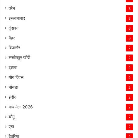
कोन
3
इस्लामाबाद
3
वृंदावन
3
मैहर
3
बिजनौर
2
लखीमपुर खीरी
2
इटावा
2
योग दिवस
2
नोयडा
2
इंदौर
2
माघ मेला 2026
2
चौमू
2
एटा
2
देवरिया
2