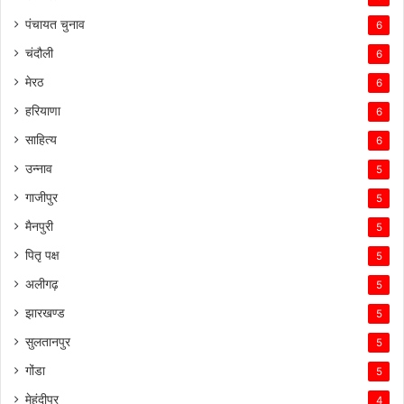
पंचायत चुनाव
6
चंदौली
6
मेरठ
6
हरियाणा
6
साहित्य
6
उन्नाव
5
गाजीपुर
5
मैनपुरी
5
पितृ पक्ष
5
अलीगढ़
5
झारखण्ड
5
सुलतानपुर
5
गोंडा
5
मेहंदीपुर
4