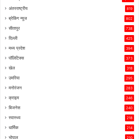
के
अंतरराष्ट्रीय
819
प्रति
उसकी
ब्रेकिंग न्यूज
802
प्रतिबद्धता
सीतापुर
738
ने
उसे
दिल्ली
425
इस
मध्य प्रदेश
394
प्रतिस्पर्धात्मक
माहौल
पॉलिटिक्स
373
में
खेल
318
सफल
बनाए
उमरिया
295
रखा
मनोरंजन
है।
283
क्राइम
246
बिजनेस
240
स्वास्थ्य
218
धार्मिक
214
भोपाल
210