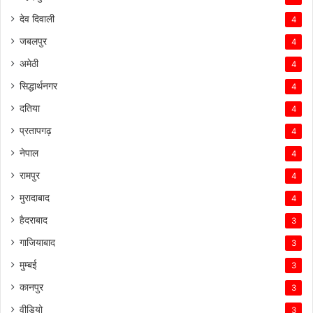
देव दिवाली
4
जबलपुर
4
अमेठी
4
सिद्धार्थनगर
4
दतिया
4
प्रतापगढ़
4
नेपाल
4
रामपुर
4
मुरादाबाद
4
हैदराबाद
3
गाजियाबाद
3
मुम्बई
3
कानपुर
3
वीडियो
3