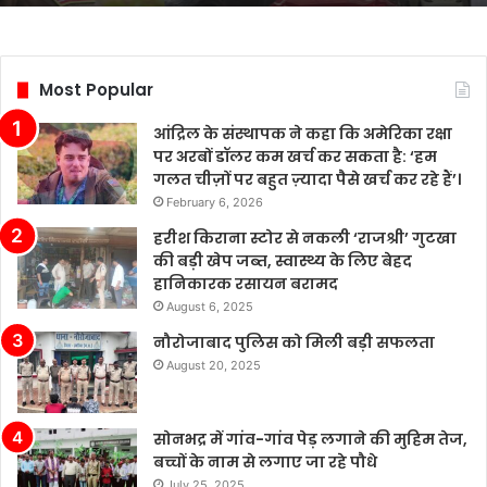
स्थिति
बनाए
रखी
है,
Most Popular
हालांकि
उद्योग
आंद्रिल के संस्थापक ने कहा कि अमेरिका रक्षा
में
पर अरबों डॉलर कम खर्च कर सकता है: ‘हम
कई
गलत चीज़ों पर बहुत ज़्यादा पैसे खर्च कर रहे हैं’।
चुनौतियाँ
February 6, 2026
मौजूद
हैं।
हरीश किराना स्टोर से नकली ‘राजश्री’ गुटखा
चीन
की बड़ी खेप जब्त, स्वास्थ्य के लिए बेहद
के
हानिकारक रसायन बरामद
बढ़ते
August 6, 2025
बाजार
नौरोजाबाद पुलिस को मिली बड़ी सफलता
में
August 20, 2025
टेस्ला
की
बिक्री
सोनभद्र में गांव-गांव पेड़ लगाने की मुहिम तेज,
लगातार
बच्चों के नाम से लगाए जा रहे पौधे
मजबूत
बनी
July 25, 2025