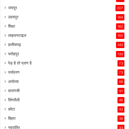
जयपुर
207
उदयपुर
164
शिक्षा
162
लाइफस्टाइल
155
छत्तीसगढ़
143
फतेहपुर
133
पेड़ है तो प्राण है
73
पर्यावरण
73
अयोध्या
66
वाराणसी
61
सिंगरौली
45
कोटा
43
बिहार
39
नवरात्रि
33