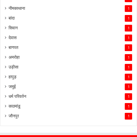
नीमकाथाना
1
बांदा
1
सिवान
1
देवास
1
बागपत
1
अमरोहा
1
उड़ीसा
1
हापुड़
1
जमुई
1
धर्म परिवर्तन
1
काठमांडू
1
जौनपुर
1