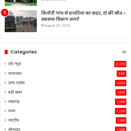
हुई
है,
बिजौरी गांव में डायरिया का कहर, दो की मौत –
जबकि
स्वास्थ्य विभाग अलर्ट
अन्य
August 20, 2025
कंपनियां
विभिन्न
समस्याओं
का
Categories
सामना
कर
टॉप न्यूज
2,326
रही
राजस्थान
हैं।
326
टेस्ला
उत्तर प्रदेश
1,654
की
तकनीकी
बड़ी खबर
1,619
विशेषताएँ,
लखनऊ
1,208
ब्रांड
की
राज्य
1,208
लोकप्रियता
राष्ट्रीय
1,189
और
ग्राहकों
सोनभद्र
1,008