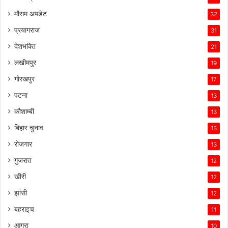
मौसम अपडेट
32
प्रयागराज
31
देशभक्ति
21
लखीमपुर
19
गोरखपुर
17
पटना
13
कौशाम्बी
13
बिहार चुनाव
13
रोजगार
13
गुजरात
12
खीरी
12
झांसी
12
बहराइच
11
आगरा
10