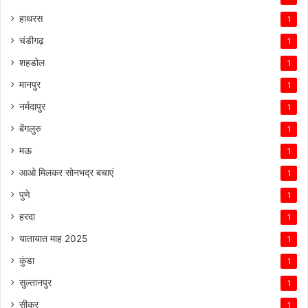
हाथरस
1
चंडीगढ़
1
शहडोल
1
मानपुर
1
नर्मदापुर
1
बेंगलुरु
1
मऊ
1
आओ मिलकर सोनभद्र बचाएं
1
पुणे
1
हरदा
1
यातायात माह 2025
1
कुंडा
1
सुल्तानपुर
1
सीकर
1