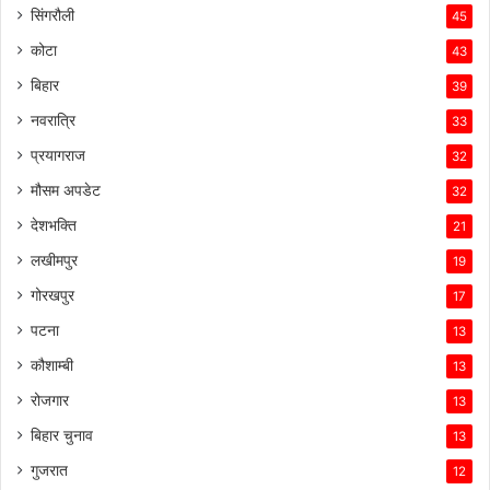
सिंगरौली
45
कोटा
43
बिहार
39
नवरात्रि
33
प्रयागराज
32
मौसम अपडेट
32
देशभक्ति
21
लखीमपुर
19
गोरखपुर
17
पटना
13
कौशाम्बी
13
रोजगार
13
बिहार चुनाव
13
गुजरात
12