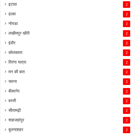
इटावा
2
ढाका
2
नोयडा
2
लखीमपुर खीरी
2
इंदौर
2
कोलकाता
2
तिरंगा यात्रा
2
मन की बात
2
सतना
2
बीकानेर
2
बस्ती
2
सीतामढ़ी
2
शाहजहांपुर
2
बुलन्दशहर
2