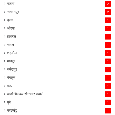
मंडला
2
सहारनपुर
2
हरदा
1
औरैया
1
हाथरस
1
संभल
1
शहडोल
1
मानपुर
1
नर्मदापुर
1
बेंगलुरु
1
मऊ
1
आओ मिलकर सोनभद्र बचाएं
1
पुणे
1
काठमांडू
1