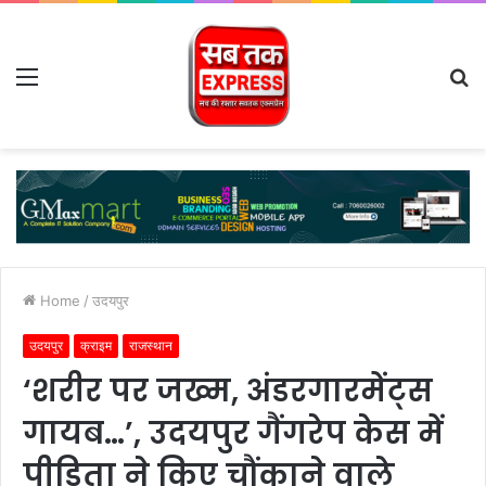
Menu
S
fo
Home
/
उदयपुर
उदयपुर
क्राइम
राजस्थान
‘शरीर पर जख्म, अंडरगारमेंट्स
गायब…’, उदयपुर गैंगरेप केस में
पीड़िता ने किए चौंकाने वाले