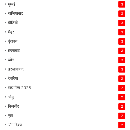
मुम्बई
3
गाजियाबाद
3
वीडियो
3
मैहर
3
वृंदावन
3
हैदराबाद
3
कोन
3
इस्लामाबाद
3
देवरिया
2
माघ मेला 2026
2
चौमू
2
बिजनौर
2
एटा
2
योग दिवस
2