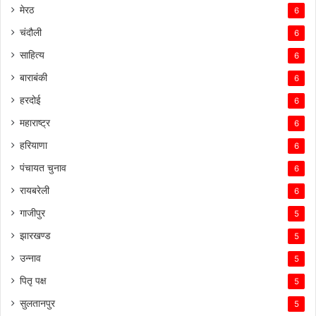
मेरठ
6
चंदौली
6
साहित्य
6
बाराबंकी
6
हरदोई
6
महाराष्ट्र
6
हरियाणा
6
पंचायत चुनाव
6
रायबरेली
6
गाजीपुर
5
झारखण्ड
5
उन्नाव
5
पितृ पक्ष
5
सुलतानपुर
5