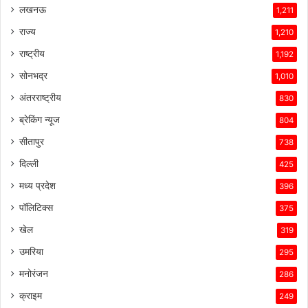
लखनऊ
1,211
राज्य
1,210
राष्ट्रीय
1,192
सोनभद्र
1,010
अंतरराष्ट्रीय
830
ब्रेकिंग न्यूज
804
सीतापुर
738
दिल्ली
425
मध्य प्रदेश
396
पॉलिटिक्स
375
खेल
319
उमरिया
295
मनोरंजन
286
क्राइम
249