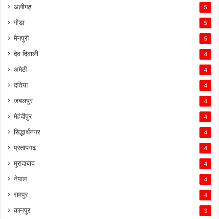
अलीगढ़
5
गोंडा
5
मैनपुरी
5
देव दिवाली
4
अमेठी
4
दतिया
4
जबलपुर
4
मेहंदीपुर
4
सिद्धार्थनगर
4
प्रतापगढ़
4
मुरादाबाद
4
नेपाल
4
रामपुर
4
कानपुर
3