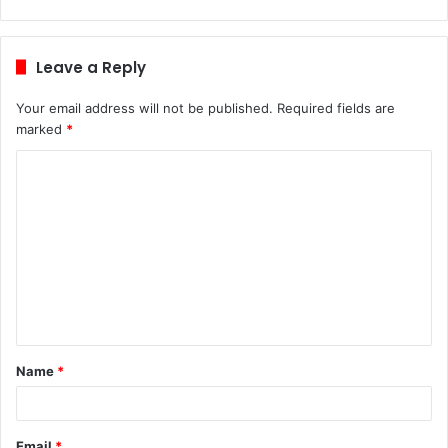
Leave a Reply
Your email address will not be published.
Required fields are
marked
*
C
o
m
m
e
n
t
Name
*
*
Email
*