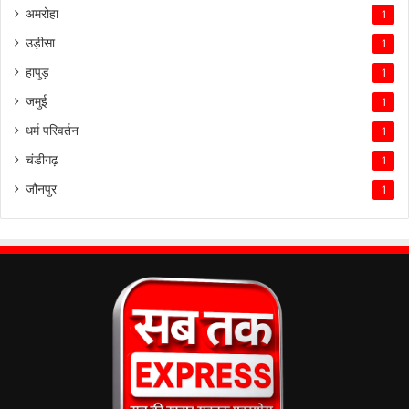
अमरोहा
1
उड़ीसा
1
हापुड़
1
जमुई
1
धर्म परिवर्तन
1
चंडीगढ़
1
जौनपुर
1