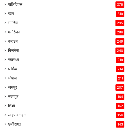
पॉलिटिक्स
375
खेल
319
उमरिया
295
मनोरंजन
286
क्राइम
249
बिजनेस
240
स्वास्थ्य
218
धार्मिक
214
भोपाल
211
जयपुर
207
उदयपुर
164
शिक्षा
162
लाइफस्टाइल
156
छत्तीसगढ़
143