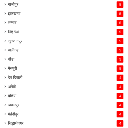
गाजीपुर
5
झारखण्ड
5
उन्नाव
5
पितृ पक्ष
5
सुलतानपुर
5
अलीगढ़
5
गोंडा
5
मैनपुरी
5
देव दिवाली
4
अमेठी
4
दतिया
4
जबलपुर
4
मेहंदीपुर
4
सिद्धार्थनगर
4