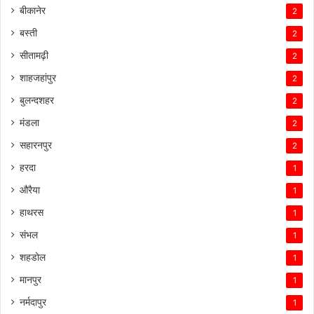
बीकानेर
2
बस्ती
2
सीतामढ़ी
2
शाहजहांपुर
2
बुलन्दशहर
2
मंडला
2
सहारनपुर
2
हरदा
1
औरैया
1
हाथरस
1
संभल
1
शहडोल
1
मानपुर
1
नर्मदापुर
1