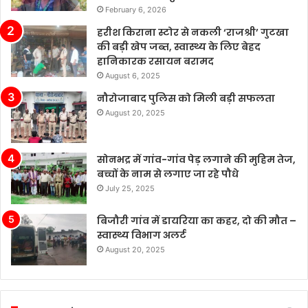
चीज़ों
February 6, 2026
पर
बहुत
हरीश किराना स्टोर से नकली ‘राजश्री’ गुटखा
ज़्यादा
की बड़ी खेप जब्त, स्वास्थ्य के लिए बेहद
पैसे
हानिकारक रसायन बरामद
खर्च
August 6, 2025
कर
नौरोजाबाद पुलिस को मिली बड़ी सफलता
रहे
August 20, 2025
हैं’।
सोनभद्र में गांव-गांव पेड़ लगाने की मुहिम तेज,
बच्चों के नाम से लगाए जा रहे पौधे
July 25, 2025
बिजौरी गांव में डायरिया का कहर, दो की मौत –
स्वास्थ्य विभाग अलर्ट
August 20, 2025