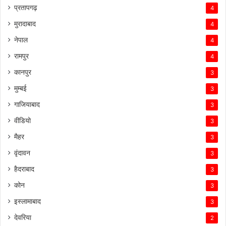
प्रतापगढ़
4
मुरादाबाद
4
नेपाल
4
रामपुर
4
कानपुर
3
मुम्बई
3
गाजियाबाद
3
वीडियो
3
मैहर
3
वृंदावन
3
हैदराबाद
3
कोन
3
इस्लामाबाद
3
देवरिया
2