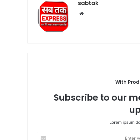
sabtak
Website
With Prod
Subscribe to our ma
up
Lorem ipsum dol
Enter