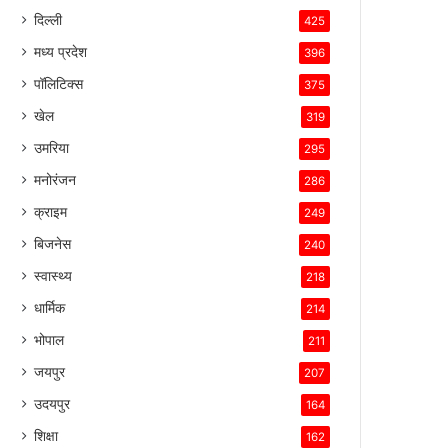
बनाए
दिल्ली
425
रखा
है।
मध्य प्रदेश
396
पॉलिटिक्स
375
खेल
319
उमरिया
295
मनोरंजन
286
क्राइम
249
बिजनेस
240
स्वास्थ्य
218
धार्मिक
214
भोपाल
211
जयपुर
207
उदयपुर
164
शिक्षा
162