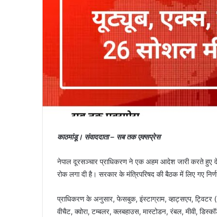
राहुल
गांधी
आज
प्रयागराज
दौरे
पर,
छात्रों
केंटा कोन को सीईओ
36 minutes ago
से
, जो तीन वर्षों में
राहुल गांधी आज प्रयागराज दौरे पर, छ
करेंगे
 है।
करेंगे सीधा संवाद
सीधा
संवाद
काठमांडू। संवाददाता – सब तक एक्सप्रेस
नेपाल दूरसञ्चार प्राधिकरण ने एक अहम आदेश जारी करते हुए देश 
रोक लगा दी है। सरकार के मंत्रिपरिषद की बैठक में लिए गए निर
प्राधिकरण के अनुसार, फेसबुक, इंस्टाग्राम, व्हाट्सएप, ट्विटर (X)
वीचैट, क्वोरा, टम्बलर, क्लबहाउस, मास्टोडन, रंबल, मीवी, डिस्