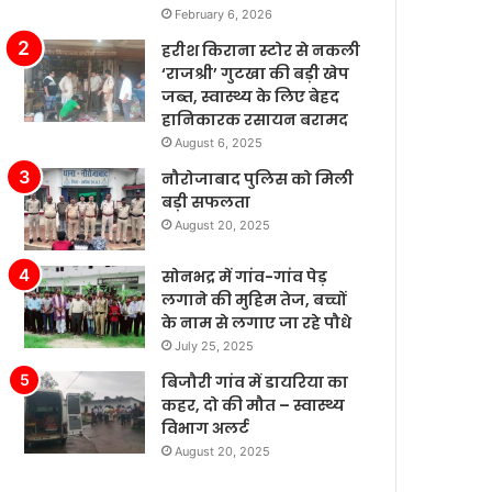
February 6, 2026
पैसे
के
खर्च
बढ़ते
हरीश किराना स्टोर से नकली
कर
बाजार
‘राजश्री’ गुटखा की बड़ी खेप
रहे
में
जब्त, स्वास्थ्य के लिए बेहद
हैं’।
टेस्ला
हानिकारक रसायन बरामद
की
August 6, 2025
बिक्री
नौरोजाबाद पुलिस को मिली
लगातार
बड़ी सफलता
मजबूत
August 20, 2025
बनी
हुई
है,
सोनभद्र में गांव-गांव पेड़
जबकि
लगाने की मुहिम तेज, बच्चों
अन्य
के नाम से लगाए जा रहे पौधे
कंपनियां
July 25, 2025
विभिन्न
बिजौरी गांव में डायरिया का
समस्याओं
कहर, दो की मौत – स्वास्थ्य
का
विभाग अलर्ट
सामना
August 20, 2025
कर
रही