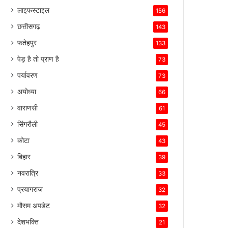
लाइफस्टाइल
156
छत्तीसगढ़
143
फतेहपुर
133
पेड़ है तो प्राण है
73
पर्यावरण
73
अयोध्या
66
वाराणसी
61
सिंगरौली
45
कोटा
43
बिहार
39
नवरात्रि
33
प्रयागराज
32
मौसम अपडेट
32
देशभक्ति
21