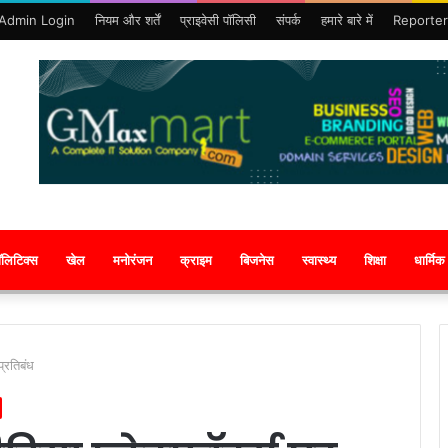
Admin Login
नियम और शर्तें
प्राइवेसी पॉलिसी
संपर्क
हमारे बारे में
Reporter
ॉलिटिक्स
खेल
मनोरंजन
क्राइम
बिजनेस
स्वास्थ्य
शिक्षा
धार्मिक
प्रतिबंध