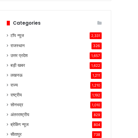
हैं।
टेस्ला
की
Categories
तकनीकी
विशेषताएँ,
टॉप न्यूज
ब्रांड
2,331
की
राजस्थान
326
लोकप्रियता
और
उत्तर प्रदेश
1,657
ग्राहकों
बड़ी खबर
1,622
के
प्रति
लखनऊ
1,211
उसकी
राज्य
1,210
प्रतिबद्धता
ने
राष्ट्रीय
1,192
उसे
सोनभद्र
1,010
इस
प्रतिस्पर्धात्मक
अंतरराष्ट्रीय
829
माहौल
ब्रेकिंग न्यूज
804
में
सफल
सीतापुर
738