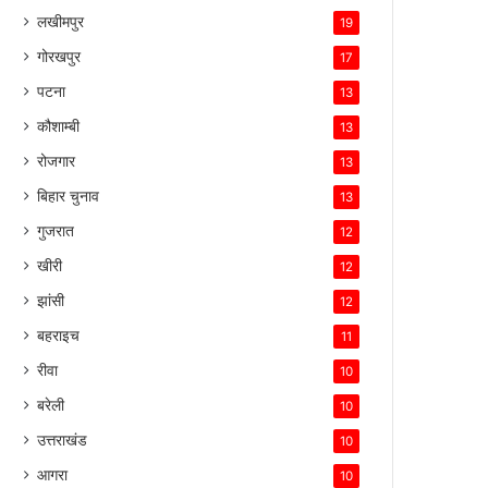
लखीमपुर
19
गोरखपुर
17
पटना
13
कौशाम्बी
13
रोजगार
13
बिहार चुनाव
13
गुजरात
12
खीरी
12
झांसी
12
बहराइच
11
रीवा
10
बरेली
10
उत्तराखंड
10
आगरा
10