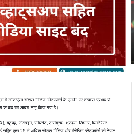
बिटकॉइन
ने
$60,000
के
नीचे
गिरने
February 6, 2026
से
बिटकॉइन ने $60,000 के नीचे गिरने से
मुश्किल
ात्रों से
मुश्किल से बचते हुए निचले स्तरों से उबरने
से
की कोशिश की है।
बचते
हुए
निचले
स्तरों
से
उबरने
की
में लोकप्रिय सोशल मीडिया प्लेटफॉर्म्स के प्रयोग पर तत्काल प्रभाव से
कोशिश
्णय के बाद यह आदेश लागू किया गया है।
की
है।
, यूट्यूब, लिंक्डइन, स्नैपचैट, टेलीग्राम, थ्रेड्स, सिग्नल, पिनटेरेस्ट,
कॉर्ड सहित कुल 25 से अधिक सोशल मीडिया और मैसेजिंग प्लेटफॉर्म्स को नेपाल