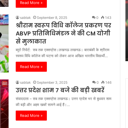
बिटकॉइन
आ
Read More »
ने
क
$60,000
स
sabtak
September 8, 2025
0
143
के
ने
श्रीराम स्वरूप विधि कॉलेज प्रकरण पर
नीचे
क
गिरने
क
ABVP प्रतिनिधिमंडल ने की CM योगी
February 6, 2026
से
अ
बिटकॉइन ने $60,000 के नीचे गिरने से
से मुलाकात
मुश्किल
रक
्रों से
मुश्किल से बचते हुए निचले स्तरों से उबरने
से
प
ब्यूरो रिपोर्ट: सब तक एक्सप्रेस।लखनऊ लखनऊ। बाराबंकी के श्रीराम
की कोशिश की है।
बचते
अर
स्वरूप विधि कॉलेज की घटना को लेकर आज अखिल भारतीय विद्यार्थी…
हुए
ड
Read More »
निचले
क
स्तरों
खर
से
क
sabtak
September 3, 2025
0
146
उबरने
स
उत्तर प्रदेश शाम 7 बजे की बड़ी खबरें
की
है
कोशिश
‘
संवाददाता – सब तक एक्सप्रेस लखनऊ। उत्तर प्रदेश भर से बुधवार शाम
की
ग
की बड़ी और अहम खबरें सामने आई हैं।…
है।
ची
प
Read More »
बह
ज़