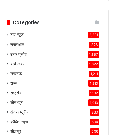
हैं।
टेस्ला
की
Categories
तकनीकी
विशेषताएँ,
टॉप न्यूज
ब्रांड
2,331
की
राजस्थान
326
लोकप्रियता
और
उत्तर प्रदेश
1,657
ग्राहकों
बड़ी खबर
1,622
के
प्रति
लखनऊ
1,211
उसकी
राज्य
1,210
प्रतिबद्धता
ने
राष्ट्रीय
1,192
उसे
सोनभद्र
1,010
इस
प्रतिस्पर्धात्मक
अंतरराष्ट्रीय
830
माहौल
ब्रेकिंग न्यूज
804
में
सफल
सीतापुर
738