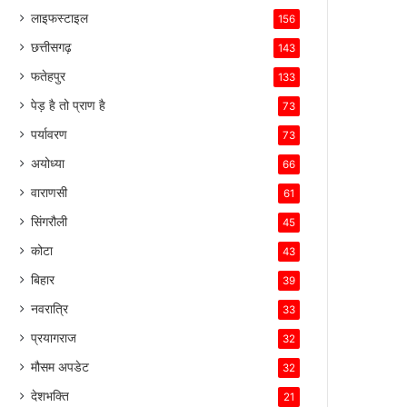
लाइफस्टाइल
156
छत्तीसगढ़
143
फतेहपुर
133
पेड़ है तो प्राण है
73
पर्यावरण
73
अयोध्या
66
वाराणसी
61
सिंगरौली
45
कोटा
43
बिहार
39
नवरात्रि
33
प्रयागराज
32
मौसम अपडेट
32
देशभक्ति
21