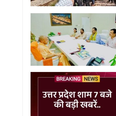
राहुल
गांधी
आज
प्रयागराज
दौरे
पर,
छात्रों
ंटा कोन को सीईओ
8 hours ago
से
ो तीन वर्षों में
राहुल गांधी आज प्रयागराज दौरे पर, छात
करेंगे
ै।
करेंगे सीधा संवाद
सीधा
संवाद