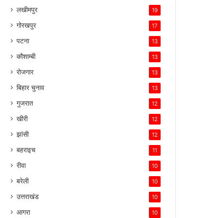
लखीमपुर
19
गोरखपुर
17
पटना
13
कौशाम्बी
13
रोजगार
13
बिहार चुनाव
13
गुजरात
12
खीरी
12
झांसी
12
बहराइच
11
रीवा
10
बरेली
10
उत्तराखंड
10
आगरा
10