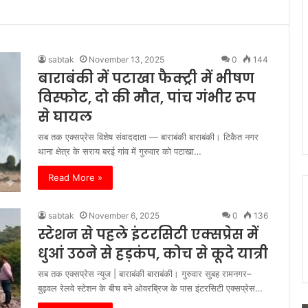
sabtak
November 13, 2025
0
144
बाराबंकी में पटाखा फैक्ट्री में भीषण
विस्फोट, दो की मौत, पांच गंभीर रूप
से घायल
सब तक एक्सप्रेस विशेष संवाददाता — बाराबंकी बाराबंकी। टिकैत नगर
थाना क्षेत्र के सराय बरई गांव में गुरुवार को पटाखा…
Read More »
sabtak
November 6, 2025
0
136
स्टेशन से पहले इंटरसिटी एक्सप्रेस में
धुआं उठने से हड़कंप, कोच से कूदे यात्री
सब तक एक्सप्रेस न्यूज | बाराबंकी बाराबंकी। गुरुवार सुबह रामनगर–
बुढ़वल रेलवे स्टेशन के बीच बने ओवरब्रिज के पास इंटरसिटी एक्सप्रेस…