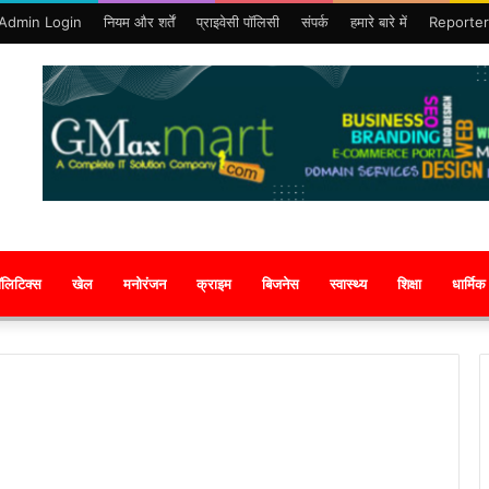
Admin Login
नियम और शर्तें
प्राइवेसी पॉलिसी
संपर्क
हमारे बारे में
Reporter
ॉलिटिक्स
खेल
मनोरंजन
क्राइम
बिजनेस
स्वास्थ्य
शिक्षा
धार्मिक