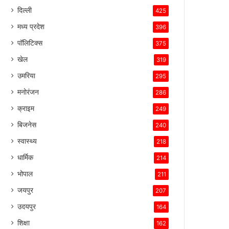
बनाए
दिल्ली
425
रखा
है।
मध्य प्रदेश
396
पॉलिटिक्स
375
खेल
319
उमरिया
295
मनोरंजन
286
क्राइम
249
बिजनेस
240
स्वास्थ्य
218
धार्मिक
214
भोपाल
211
जयपुर
207
उदयपुर
164
शिक्षा
162