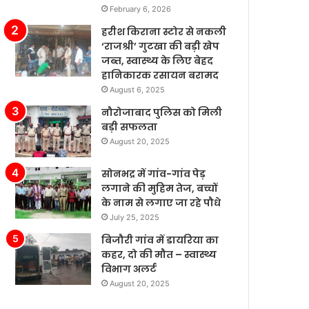
February 6, 2026
से
के
्च
बढ़ते
हरीश किराना स्टोर से नकली
र
बाजार
‘राजश्री’ गुटखा की बड़ी खेप
े
में
जब्त, स्वास्थ्य के लिए बेहद
ं’।
टेस्ला
हानिकारक रसायन बरामद
की
August 6, 2025
बिक्री
नौरोजाबाद पुलिस को मिली
लगातार
बड़ी सफलता
मजबूत
August 20, 2025
बनी
हुई
है,
सोनभद्र में गांव-गांव पेड़
जबकि
लगाने की मुहिम तेज, बच्चों
अन्य
के नाम से लगाए जा रहे पौधे
कंपनियां
July 25, 2025
विभिन्न
बिजौरी गांव में डायरिया का
समस्याओं
कहर, दो की मौत – स्वास्थ्य
का
विभाग अलर्ट
सामना
August 20, 2025
कर
रही