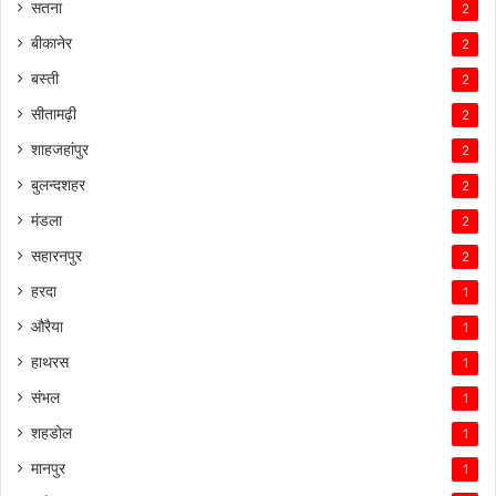
सतना
2
बीकानेर
2
बस्ती
2
सीतामढ़ी
2
शाहजहांपुर
2
बुलन्दशहर
2
मंडला
2
सहारनपुर
2
हरदा
1
औरैया
1
हाथरस
1
संभल
1
शहडोल
1
मानपुर
1