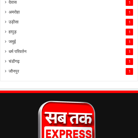
देवास
1
अमरोहा
1
उड़ीसा
1
हापुड़
1
जमुई
1
धर्म परिवर्तन
1
चंडीगढ़
1
जौनपुर
1