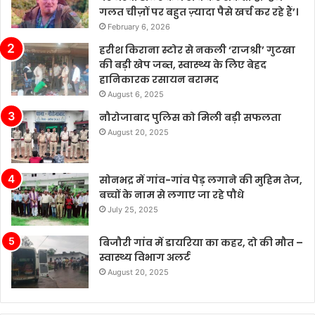
गलत
गलत चीज़ों पर बहुत ज़्यादा पैसे खर्च कर रहे हैं’।
चीज़ों
February 6, 2026
पर
बहुत
हरीश किराना स्टोर से नकली ‘राजश्री’ गुटखा
ज़्यादा
की बड़ी खेप जब्त, स्वास्थ्य के लिए बेहद
पैसे
हानिकारक रसायन बरामद
खर्च
August 6, 2025
कर
नौरोजाबाद पुलिस को मिली बड़ी सफलता
रहे
August 20, 2025
हैं’।
सोनभद्र में गांव-गांव पेड़ लगाने की मुहिम तेज,
बच्चों के नाम से लगाए जा रहे पौधे
July 25, 2025
बिजौरी गांव में डायरिया का कहर, दो की मौत –
स्वास्थ्य विभाग अलर्ट
August 20, 2025