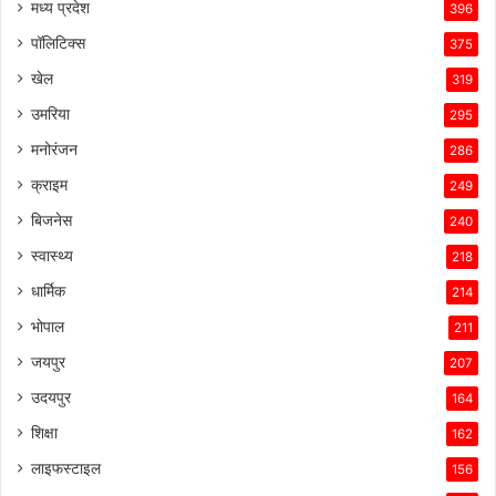
मध्य प्रदेश
396
पॉलिटिक्स
375
खेल
319
उमरिया
295
मनोरंजन
286
क्राइम
249
बिजनेस
240
स्वास्थ्य
218
धार्मिक
214
भोपाल
211
जयपुर
207
उदयपुर
164
शिक्षा
162
लाइफस्टाइल
156