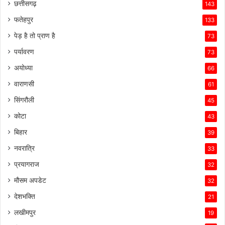
छत्तीसगढ़
143
फतेहपुर
133
पेड़ है तो प्राण है
73
पर्यावरण
73
अयोध्या
66
वाराणसी
61
सिंगरौली
45
कोटा
43
बिहार
39
नवरात्रि
33
प्रयागराज
32
मौसम अपडेट
32
देशभक्ति
21
लखीमपुर
19