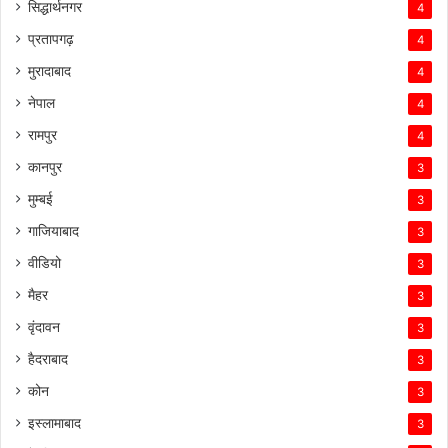
सिद्धार्थनगर
4
प्रतापगढ़
4
मुरादाबाद
4
नेपाल
4
रामपुर
4
कानपुर
3
मुम्बई
3
गाजियाबाद
3
वीडियो
3
मैहर
3
वृंदावन
3
हैदराबाद
3
कोन
3
इस्लामाबाद
3