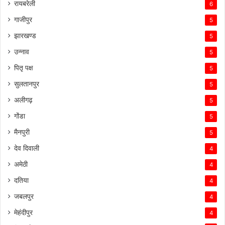
रायबरेली
6
गाजीपुर
5
झारखण्ड
5
उन्नाव
5
पितृ पक्ष
5
सुलतानपुर
5
अलीगढ़
5
गोंडा
5
मैनपुरी
5
देव दिवाली
4
अमेठी
4
दतिया
4
जबलपुर
4
मेहंदीपुर
4