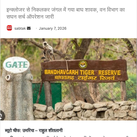
इन्क्लोजर से निकलकर जंगल में गया बाघ शावक, वन विभाग का
सघन सर्च ऑपरेशन जारी
Send
sabtak
January 7, 2026
an
email
ब्यूरो चीफ: उमरिया – राहुल शीतलानी