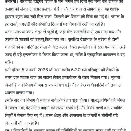
उमरिया।
बांधवगढ़ टाइगर रिजर्व के घने जंगल इन दिनों एक नन्हे बाघ शावक की
तलाश को लेकर लगातार हलचल में हैं। सोमवार शाम से लापता हुआ यह शावक
बुधवार सुबह तक नहीं मिल सका, जिससे वन विभाग की चिंता बढ़ गई है। जंगल के
हर रास्ते, पगडंडी और संभावित ठिकानों पर निगरानी रखी जा रही है।
घटना पनपथा बफर क्षेत्र से जुड़ी है, जहां बीट सलखनिया से एक मादा बाघ और
उसके दो शावकों को रेस्क्यू किया गया था। सुरक्षित देखभाल के उद्देश्य से दोनों
शावकों को वन परिक्षेत्र ताला के बीट बठान स्थित इन्क्लोजर में रखा गया था। उन्हें
जल्द ही बड़े इन्क्लोजर में शिफ्ट किया जाना था, ताकि वे प्राकृतिक वातावरण में रह
सकें।
इसी दौरान 5 जनवरी 2026 की शाम करीब 6:30 बजे परिवहन की तैयारी के
समय एक शावक केज का सहारा लेकर इन्क्लोजर से बाहर निकल गया। सूचना
मिलते ही वन विभाग में अफरा-तफरी मच गई और वरिष्ठ अधिकारियों को तत्काल
अवगत कराया गया।
इसके बाद वन विभाग ने व्यापक सर्च ऑपरेशन शुरू किया। पालतू हाथियों को जंगल
में उतारा गया, पेट्रोलिंग वाहनों की संख्या बढ़ाई गई और विशेष गश्ती दल संभावित
क्षेत्रों में तैनात किए गए हैं। बफर क्षेत्र और आसपास के जंगलों में चौबीसों घंटे
निगरानी की जा रही है।
वन अधिकारियों के अनुसार शावक की गतिविधियों पर लगातार नजर रखी जा रही है