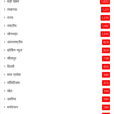
तकनीकी
बड़ी खबर
1,622
विशेषताएँ,
लखनऊ
1,211
ब्रांड
की
राज्य
1,210
लोकप्रियता
राष्ट्रीय
1,192
और
ग्राहकों
सोनभद्र
1,010
के
अंतरराष्ट्रीय
829
प्रति
उसकी
ब्रेकिंग न्यूज
804
प्रतिबद्धता
सीतापुर
738
ने
उसे
दिल्ली
425
इस
मध्य प्रदेश
396
प्रतिस्पर्धात्मक
माहौल
पॉलिटिक्स
375
में
खेल
319
सफल
बनाए
उमरिया
295
रखा
मनोरंजन
है।
286