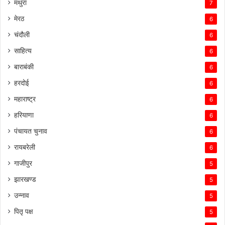
मथुरा
7
मेरठ
6
चंदौली
6
साहित्य
6
बाराबंकी
6
हरदोई
6
महाराष्ट्र
6
हरियाणा
6
पंचायत चुनाव
6
रायबरेली
6
गाजीपुर
5
झारखण्ड
5
उन्नाव
5
पितृ पक्ष
5