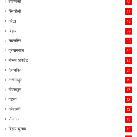
वाराणसी
61
सिंगरौली
45
कोटा
43
बिहार
39
नवरात्रि
33
प्रयागराज
32
मौसम अपडेट
32
देशभक्ति
21
लखीमपुर
19
गोरखपुर
17
पटना
13
कौशाम्बी
13
रोजगार
13
बिहार चुनाव
13