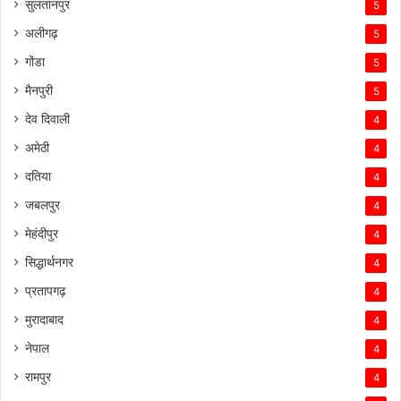
सुलतानपुर
5
अलीगढ़
5
गोंडा
5
मैनपुरी
5
देव दिवाली
4
अमेठी
4
दतिया
4
जबलपुर
4
मेहंदीपुर
4
सिद्धार्थनगर
4
प्रतापगढ़
4
मुरादाबाद
4
नेपाल
4
रामपुर
4