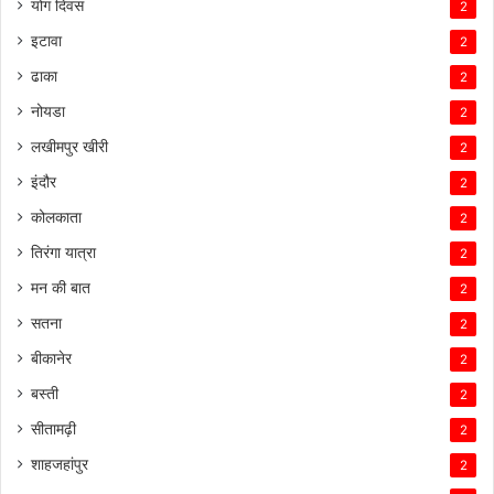
योग दिवस
2
इटावा
2
ढाका
2
नोयडा
2
लखीमपुर खीरी
2
इंदौर
2
कोलकाता
2
तिरंगा यात्रा
2
मन की बात
2
सतना
2
बीकानेर
2
बस्ती
2
सीतामढ़ी
2
शाहजहांपुर
2