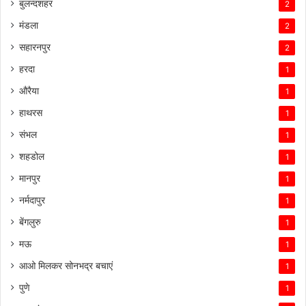
बुलन्दशहर
2
मंडला
2
सहारनपुर
2
हरदा
1
औरैया
1
हाथरस
1
संभल
1
शहडोल
1
मानपुर
1
नर्मदापुर
1
बेंगलुरु
1
मऊ
1
आओ मिलकर सोनभद्र बचाएं
1
पुणे
1