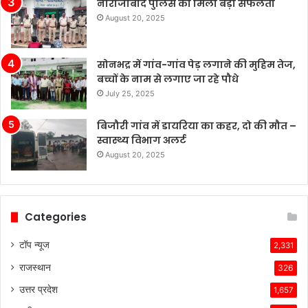
नौरोजाबाद पुलिस को मिली बड़ी सफलता
में
August 20, 2025
टेस्ला
की
बिक्री
सोनभद्र में गांव-गांव पेड़ लगाने की मुहिम तेज,
लगातार
बच्चों के नाम से लगाए जा रहे पौधे
मजबूत
बनी
July 25, 2025
हुई
है,
बिजौरी गांव में डायरिया का कहर, दो की मौत –
जबकि
स्वास्थ्य विभाग अलर्ट
अन्य
August 20, 2025
कंपनियां
विभिन्न
समस्याओं
का
Categories
सामना
कर
टॉप न्यूज
2,331
रही
राजस्थान
हैं।
326
टेस्ला
उत्तर प्रदेश
1,657
की