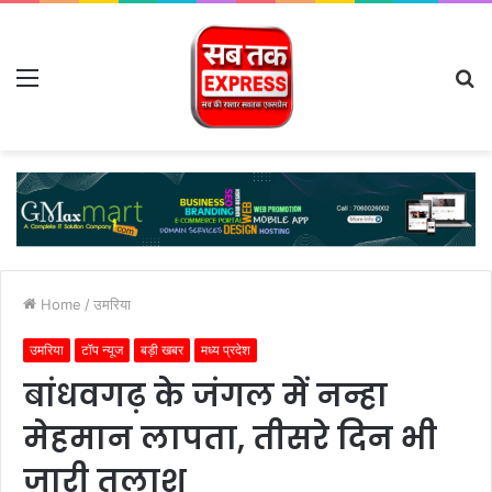
Menu
S
fo
Home
/
उमरिया
उमरिया
टॉप न्यूज
बड़ी खबर
मध्य प्रदेश
बांधवगढ़ के जंगल में नन्हा
मेहमान लापता, तीसरे दिन भी
जारी तलाश