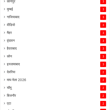
कानपुर
3
मुम्बई
3
गाजियाबाद
3
वीडियो
3
मैहर
3
वृंदावन
3
हैदराबाद
3
कोन
3
इस्लामाबाद
3
देवरिया
2
माघ मेला 2026
2
चौमू
2
बिजनौर
2
एटा
2