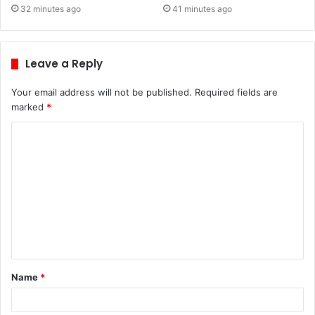
32 minutes ago
41 minutes ago
Leave a Reply
Your email address will not be published.
Required fields are
marked
*
C
o
m
m
e
n
t
Name
*
*