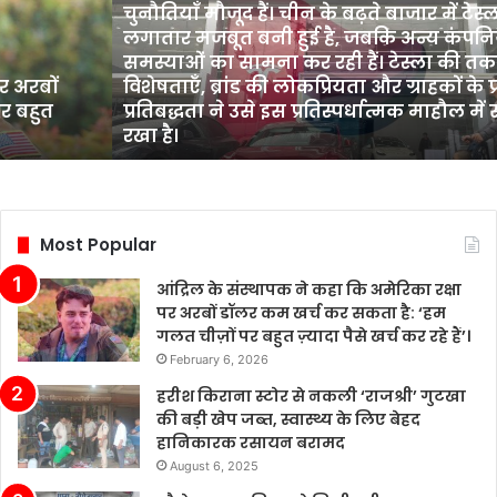
चुनौतियाँ मौजूद हैं। चीन के बढ़ते बाजार में टेस्ल
इलेक्ट्रिक
लगातार मजबूत बनी हुई है, जबकि अन्य कंपनिय
वाहन
समस्याओं का सामना कर रही हैं। टेस्ला की त
(EV)
र अरबों
विशेषताएँ, ब्रांड की लोकप्रियता और ग्राहकों के 
बिक्री
र बहुत
प्रतिबद्धता ने उसे इस प्रतिस्पर्धात्मक माहौल 
में
रखा है।
प्रतिस्पर्धात्मक
स्थिति
बनाए
रखी
है,
Most Popular
हालांकि
उद्योग
आंद्रिल के संस्थापक ने कहा कि अमेरिका रक्षा
में
पर अरबों डॉलर कम खर्च कर सकता है: ‘हम
कई
गलत चीज़ों पर बहुत ज़्यादा पैसे खर्च कर रहे हैं’।
चुनौतियाँ
February 6, 2026
मौजूद
हैं।
हरीश किराना स्टोर से नकली ‘राजश्री’ गुटखा
चीन
की बड़ी खेप जब्त, स्वास्थ्य के लिए बेहद
के
हानिकारक रसायन बरामद
बढ़ते
August 6, 2025
बाजार