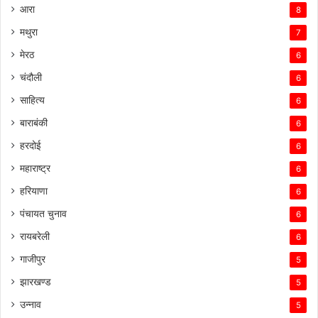
आरा
8
मथुरा
7
मेरठ
6
चंदौली
6
साहित्य
6
बाराबंकी
6
हरदोई
6
महाराष्ट्र
6
हरियाणा
6
पंचायत चुनाव
6
रायबरेली
6
गाजीपुर
5
झारखण्ड
5
उन्नाव
5