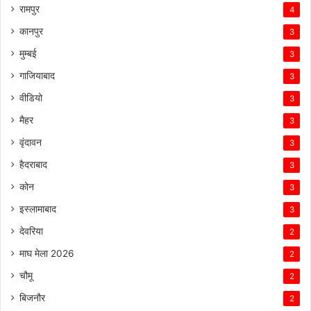
रामपुर
4
कानपुर
3
मुम्बई
3
गाजियाबाद
3
वीडियो
3
मैहर
3
वृंदावन
3
हैदराबाद
3
कोन
3
इस्लामाबाद
3
देवरिया
2
माघ मेला 2026
2
चौमू
2
बिजनौर
2