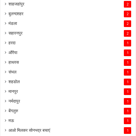
शाहजहांपुर
2
बुलन्दशहर
2
मंडला
2
सहारनपुर
2
हरदा
1
औरैया
1
हाथरस
1
संभल
1
शहडोल
1
मानपुर
1
नर्मदापुर
1
बेंगलुरु
1
मऊ
1
आओ मिलकर सोनभद्र बचाएं
1