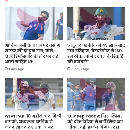
आकिब नबी के चयन पर वसीम
अब्दुल्ला शफीक ने 49 साल बाद
जाफर की दो टूक राय, बोले-
रचा इतिहास, वेस्टइंडीज में 160
‘उन्हें रिप्लेसमेंट के तौर पर नहीं
रन ठोक माजिद खान के रिकॉर्ड
आना चाहिए था’
की बराबरी*
1 day ago
3 days ago
WI vs PAK: 10 महीने बाद मिली
Kuldeep Yadav: जिस स्पिनर
वापसी, अब्दुल्ला शफीक ने
को टीम इंडिया में नहीं मिल रहा
ठोका शानदार शतक; बाबर
मौका, वही इंग्लैंड में मचा रहा