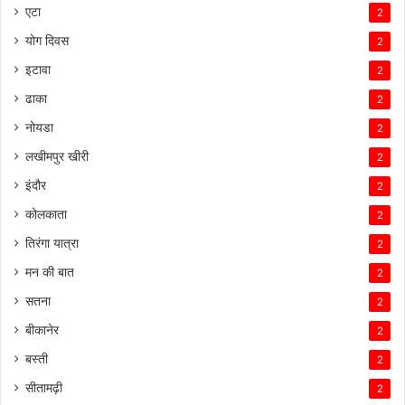
एटा
2
योग दिवस
2
इटावा
2
ढाका
2
नोयडा
2
लखीमपुर खीरी
2
इंदौर
2
कोलकाता
2
तिरंगा यात्रा
2
मन की बात
2
सतना
2
बीकानेर
2
बस्ती
2
सीतामढ़ी
2