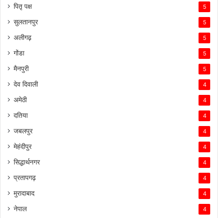
पितृ पक्ष
5
सुलतानपुर
5
अलीगढ़
5
गोंडा
5
मैनपुरी
5
देव दिवाली
4
अमेठी
4
दतिया
4
जबलपुर
4
मेहंदीपुर
4
सिद्धार्थनगर
4
प्रतापगढ़
4
मुरादाबाद
4
नेपाल
4