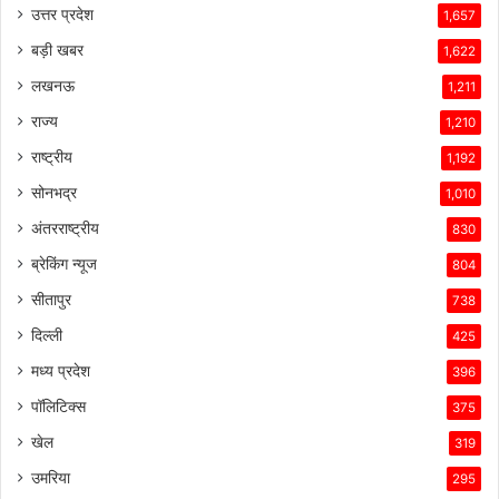
उत्तर प्रदेश
1,657
बड़ी खबर
1,622
लखनऊ
1,211
राज्य
1,210
राष्ट्रीय
1,192
सोनभद्र
1,010
अंतरराष्ट्रीय
830
ब्रेकिंग न्यूज
804
सीतापुर
738
दिल्ली
425
मध्य प्रदेश
396
पॉलिटिक्स
375
खेल
319
उमरिया
295