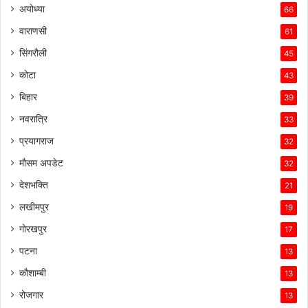
अयोध्या
66
वाराणसी
61
सिंगरौली
45
कोटा
43
बिहार
39
नवरात्रि
33
प्रयागराज
32
मौसम अपडेट
32
देशभक्ति
21
लखीमपुर
19
गोरखपुर
17
पटना
13
कौशाम्बी
13
रोजगार
13