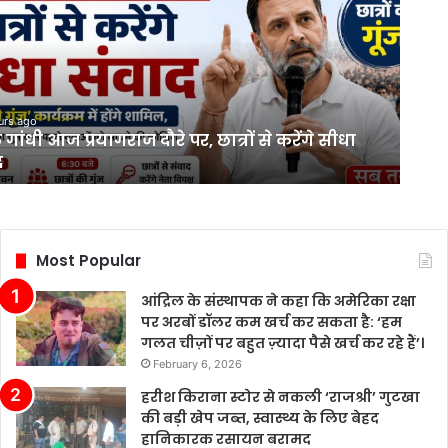
urs ago
 गांधी आज प्रयागराज दौरे पर, छात्रों से करेंगे सीधा
द
Most Popular
आंद्रिल के संस्थापक ने कहा कि अमेरिका रक्षा
पर अरबों डॉलर कम खर्च कर सकता है: ‘हम
गलत चीज़ों पर बहुत ज़्यादा पैसे खर्च कर रहे हैं’।
February 6, 2026
हरीश किराना स्टोर से नकली ‘राजश्री’ गुटखा
की बड़ी खेप जब्त, स्वास्थ्य के लिए बेहद
हानिकारक रसायन बरामद