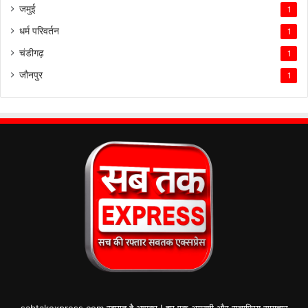
जमुई
1
धर्म परिवर्तन
1
चंडीगढ़
1
जौनपुर
1
sabtakexpress.com स्वागत है आपका ! हम एक अग्रणी और सत्यप्रिय समाचार