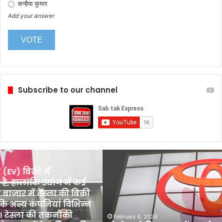
कन्हैया कुमार
Add your answer
Subscribe to our channel
टोयोटा
ने
EV) बिक्री में
वित्त
ै, हालांकि उद्योग में कई
प्रमुख
बाजार में टेस्ला की बिक्री
केंटा
 अन्य कंपनियां विभिन्न
कोन
 टेस्ला की तकनीकी
को
February 6, 2026