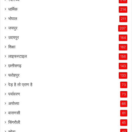
218
धार्मिक
214
भोपाल
211
जयपुर
207
उदयपुर
164
शिक्षा
162
लाइफस्टाइल
156
छत्तीसगढ़
143
फतेहपुर
133
पेड़ है तो प्राण है
73
पर्यावरण
73
अयोध्या
66
वाराणसी
61
सिंगरौली
45
कोटा