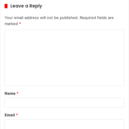
Leave a Reply
Your email address will not be published.
Required fields are
marked
*
C
o
m
m
e
n
t
Name
*
*
Email
*