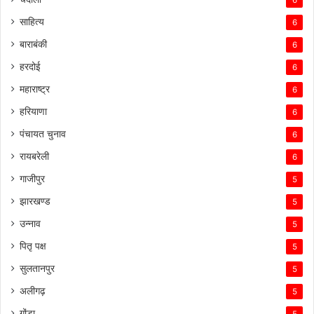
6
साहित्य
6
बाराबंकी
6
हरदोई
6
महाराष्ट्र
6
हरियाणा
6
पंचायत चुनाव
6
रायबरेली
6
गाजीपुर
5
झारखण्ड
5
उन्नाव
5
पितृ पक्ष
5
सुलतानपुर
5
अलीगढ़
5
गोंडा