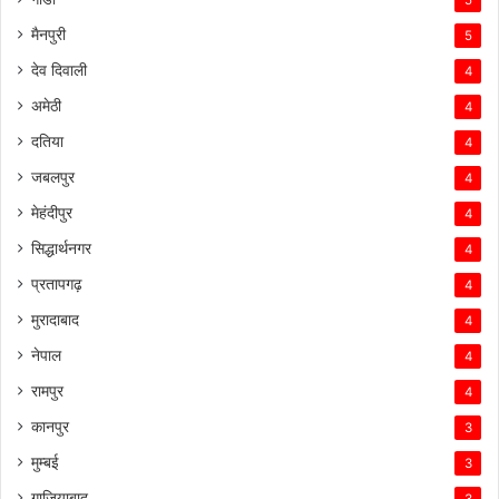
5
मैनपुरी
5
देव दिवाली
4
अमेठी
4
दतिया
4
जबलपुर
4
मेहंदीपुर
4
सिद्धार्थनगर
4
प्रतापगढ़
4
मुरादाबाद
4
नेपाल
4
रामपुर
4
कानपुर
3
मुम्बई
3
गाजियाबाद