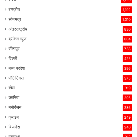
1,210
राष्ट्रीय
1,192
सोनभद्र
1,010
अंतरराष्ट्रीय
830
ब्रेकिंग न्यूज
804
सीतापुर
738
दिल्ली
425
मध्य प्रदेश
396
पॉलिटिक्स
375
खेल
319
उमरिया
295
मनोरंजन
286
क्राइम
249
बिजनेस
240
स्वास्थ्य