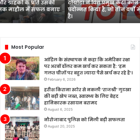
र ग्राहकों के प्रति उसकी
टोयोटा ने वित्त प्रमुख केंटा कोन
सीईओ
धात्मक माहौल में सफल बनाए
पदोन्नत किया है, जो तीन वर्षों में
के
है।
रूप
में
पदोन्नत
किया
है,
Most Popular
जो
तीन
आंद्रिल के संस्थापक ने कहा कि अमेरिका रक्षा
वर्षों
पर अरबों डॉलर कम खर्च कर सकता है: ‘हम
में
गलत चीज़ों पर बहुत ज़्यादा पैसे खर्च कर रहे हैं’।
दूसरी
February 6, 2026
बार
नेतृत्व
हरीश किराना स्टोर से नकली ‘राजश्री’ गुटखा
परिवर्तन
की बड़ी खेप जब्त, स्वास्थ्य के लिए बेहद
है।
हानिकारक रसायन बरामद
August 6, 2025
नौरोजाबाद पुलिस को मिली बड़ी सफलता
August 20, 2025