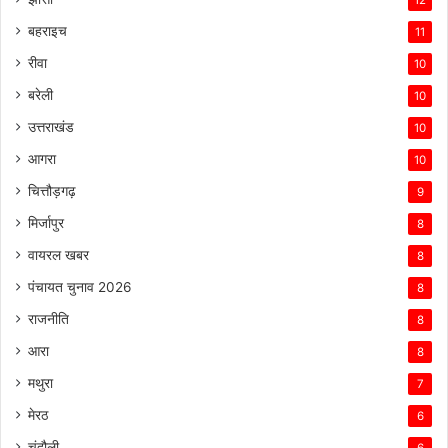
12
बहराइच
11
रीवा
10
बरेली
10
उत्तराखंड
10
आगरा
10
चित्तौड़गढ़
9
मिर्जापुर
8
वायरल खबर
8
पंचायत चुनाव 2026
8
राजनीति
8
आरा
8
मथुरा
7
मेरठ
6
चंदौली