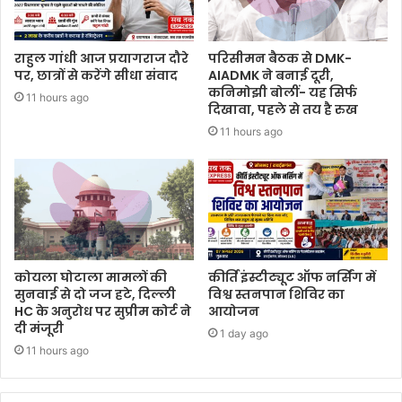
राहुल गांधी आज प्रयागराज दौरे
परिसीमन बैठक से DMK-
पर, छात्रों से करेंगे सीधा संवाद
AIADMK ने बनाई दूरी,
कनिमोझी बोलीं- यह सिर्फ
11 hours ago
दिखावा, पहले से तय है रुख
11 hours ago
कोयला घोटाला मामलों की
कीर्ति इंस्टीट्यूट ऑफ नर्सिंग में
सुनवाई से दो जज हटे, दिल्ली
विश्व स्तनपान शिविर का
HC के अनुरोध पर सुप्रीम कोर्ट ने
आयोजन
दी मंजूरी
1 day ago
11 hours ago