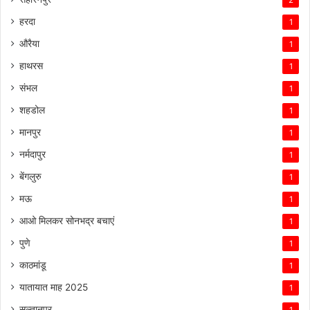
2
हरदा
1
औरैया
1
हाथरस
1
संभल
1
शहडोल
1
मानपुर
1
नर्मदापुर
1
बेंगलुरु
1
मऊ
1
आओ मिलकर सोनभद्र बचाएं
1
पुणे
1
काठमांडू
1
यातायात माह 2025
1
सुल्तानपुर