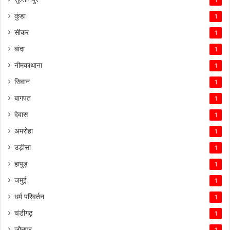
1
कुंडा
1
सीकर
1
बांदा
1
नीमकाथाना
1
सिवान
1
बागपत
1
देवास
1
अमरोहा
1
उड़ीसा
1
हापुड़
1
जमुई
1
धर्म परिवर्तन
1
चंडीगढ़
1
जौनपुर