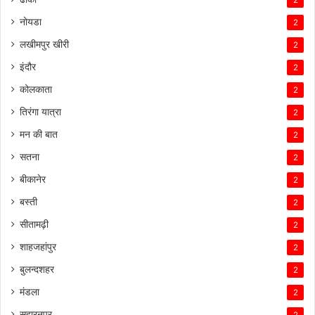
2
नोयडा
2
लखीमपुर खीरी
2
इंदौर
2
कोलकाता
2
तिरंगा यात्रा
2
मन की बात
2
सतना
2
बीकानेर
2
बस्ती
2
सीतामढ़ी
2
शाहजहांपुर
2
बुलन्दशहर
2
मंडला
2
सहारनपुर