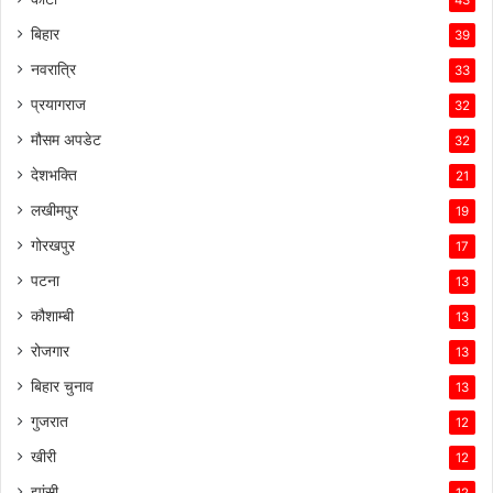
43
बिहार
39
नवरात्रि
33
प्रयागराज
32
मौसम अपडेट
32
देशभक्ति
21
लखीमपुर
19
गोरखपुर
17
पटना
13
कौशाम्बी
13
रोजगार
13
बिहार चुनाव
13
गुजरात
12
खीरी
12
झांसी