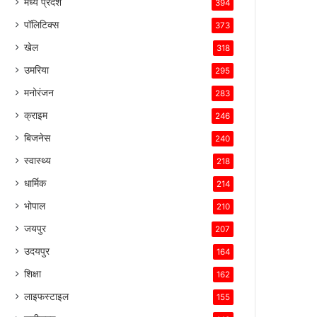
मध्य प्रदेश
394
पॉलिटिक्स
373
खेल
318
उमरिया
295
मनोरंजन
283
क्राइम
246
बिजनेस
240
स्वास्थ्य
218
धार्मिक
214
भोपाल
210
जयपुर
207
उदयपुर
164
शिक्षा
162
लाइफस्टाइल
155