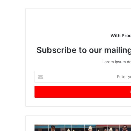
With Pro
Subscribe to our mailing
Lorem ipsum dol
Enter
your
Email
address