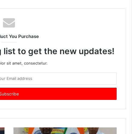
हैं।
टेस्ला
की
तकनीकी
विशेषताएँ,
ब्रांड
duct You Purchase
की
लोकप्रियता
 list to get the new updates!
और
ग्राहकों
or sit amet, consectetur.
के
प्रति
उसकी
प्रतिबद्धता
ने
उसे
इस
प्रतिस्पर्धात्मक
माहौल
में
सफल