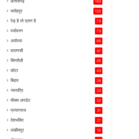
छत्तीसगढ़
143
फतेहपुर
133
पेड़ है तो प्राण है
73
पर्यावरण
73
अयोध्या
66
वाराणसी
61
सिंगरौली
45
कोटा
43
बिहार
39
नवरात्रि
33
मौसम अपडेट
32
प्रयागराज
31
देशभक्ति
21
लखीमपुर
19