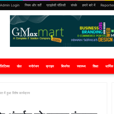
Admin Login
नियम और शर्तें
प्राइवेसी पॉलिसी
संपर्क
हमारे बारे में
Reporte
ॉलिटिक्स
खेल
मनोरंजन
क्राइम
बिजनेस
स्वास्थ्य
शिक्षा
धार्मिक
त में हुआ विशेष कार्यक्रम