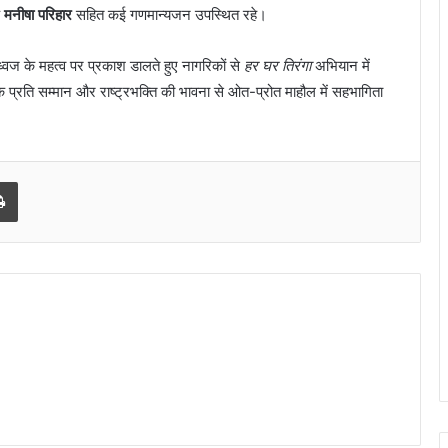
क
मनीषा परिहार
सहित कई गणमान्यजन उपस्थित रहे।
के
बढ़ते
बाजार
्वज के महत्व पर प्रकाश डालते हुए नागरिकों से
हर घर तिरंगा
अभियान में
में
 के प्रति सम्मान और राष्ट्रभक्ति की भावना से ओत-प्रोत माहौल में सहभागिता
टेस्ला
की
बिक्री
लगातार
l
Print
मजबूत
बनी
हुई
है,
जबकि
अन्य
कंपनियां
विभिन्न
समस्याओं
का
सामना
कर
रही