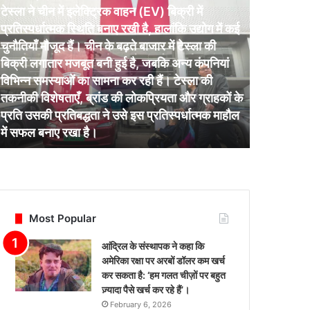
टोयोटा
ी में
ने
उद्योग में कई
वित्त
ेस्ला की
प्रमुख
केंटा
य कंपनियां
कोन
्ला की
February 6, 2026
को
र ग्राहकों के
टोयोटा ने वित्त प्रमुख केंटा कोन को सीईओ के रूप में
सीईओ
्धात्मक माहौल
पदोन्नत किया है, जो तीन वर्षों में दूसरी बार नेतृत्व परिवर्तन
के
है।
रूप
में
पदोन्नत
किया
है,
जो
Most Popular
तीन
वर्षों
आंद्रिल के संस्थापक ने कहा कि
में
अमेरिका रक्षा पर अरबों डॉलर कम खर्च
दूसरी
कर सकता है: ‘हम गलत चीज़ों पर बहुत
बार
ज़्यादा पैसे खर्च कर रहे हैं’।
नेतृत्व
February 6, 2026
परिवर्तन