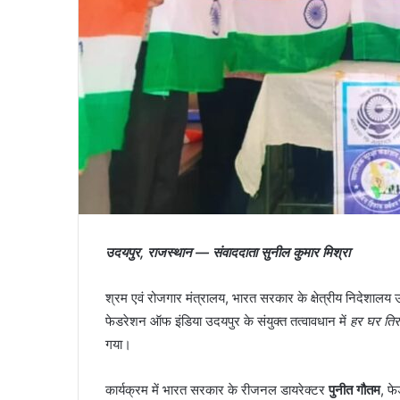
आंद्रिल
के
संस्थापक
ने
कहा
कि
February 6, 2026
अमेरिका
आंद्रिल के संस्थापक ने कहा कि
रक्षा
00 के नीचे गिरने से मुश्किल से बचते
डॉलर कम खर्च कर सकता है: ‘ह
पर
से उबरने की कोशिश की है।
ज़्यादा पैसे खर्च कर रहे हैं’।
अरबों
डॉलर
कम
खर्च
कर
उदयपुर, राजस्थान — संवाददाता सुनील कुमार मिश्रा
सकता
है:
श्रम एवं रोजगार मंत्रालय, भारत सरकार के क्षेत्रीय निदेशालय
‘हम
फेडरेशन ऑफ इंडिया उदयपुर के संयुक्त तत्वावधान में
हर घर तिरं
गलत
चीज़ों
गया।
पर
बहुत
कार्यक्रम में भारत सरकार के रीजनल डायरेक्टर
पुनीत गौतम
, फ
ज़्यादा