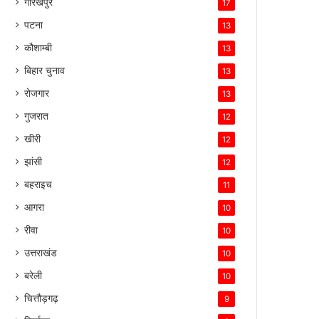
गोरखपुर
17
पटना
13
कौशाम्बी
13
बिहार चुनाव
13
रोजगार
13
गुजरात
12
खीरी
12
झांसी
12
बहराइच
11
आगरा
10
रीवा
10
उत्तराखंड
10
बरेली
10
चित्तौड़गढ़
9