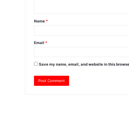
n
t
Name
*
*
Email
*
Save my name, email, and website in this browse