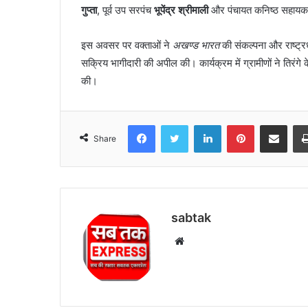
गुप्ता
, पूर्व उप सरपंच
भूपेंद्र श्रीमाली
और पंचायत कनिष्ठ सहाय
पैसे
खर्च
कर
इस अवसर पर वक्ताओं ने
अखण्ड भारत
की संकल्पना और राष्ट्रध
रहे
सक्रिय भागीदारी की अपील की। कार्यक्रम में ग्रामीणों ने तिरंगे
हैं’।
की।
Facebook
Twitter
LinkedIn
Pinterest
Share via Emai
Share
sabtak
Website