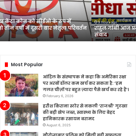
दौरे
पर,
छात्रों
रमुख केंटा कोन को सीईओ के रूप में
से
9 hours ago
 तीन वर्षों में दूसरी बार नेतृत्व परिवर्तन
राहुल गांधी आज प्रय
करेंगे
संवाद
सीधा
संवाद
Most Popular
आंद्रिल के संस्थापक ने कहा कि अमेरिका रक्षा
पर अरबों डॉलर कम खर्च कर सकता है: ‘हम
गलत चीज़ों पर बहुत ज़्यादा पैसे खर्च कर रहे हैं’।
February 6, 2026
हरीश किराना स्टोर से नकली ‘राजश्री’ गुटखा
की बड़ी खेप जब्त, स्वास्थ्य के लिए बेहद
हानिकारक रसायन बरामद
August 6, 2025
नौरोजाबाद पुलिस को मिली बड़ी सफलता