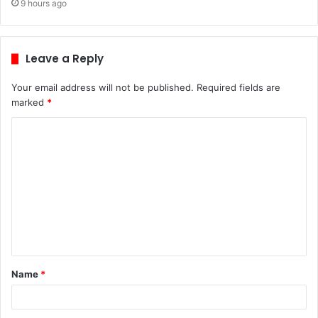
9 hours ago
Leave a Reply
Your email address will not be published.
Required fields are
marked
*
C
o
m
m
e
n
t
Name
*
*