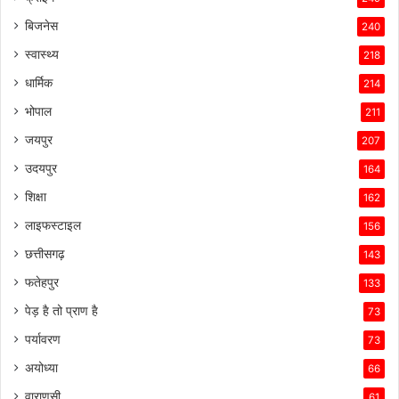
बिजनेस
240
स्वास्थ्य
218
धार्मिक
214
भोपाल
211
जयपुर
207
उदयपुर
164
शिक्षा
162
लाइफस्टाइल
156
छत्तीसगढ़
143
फतेहपुर
133
पेड़ है तो प्राण है
73
पर्यावरण
73
अयोध्या
66
वाराणसी
61