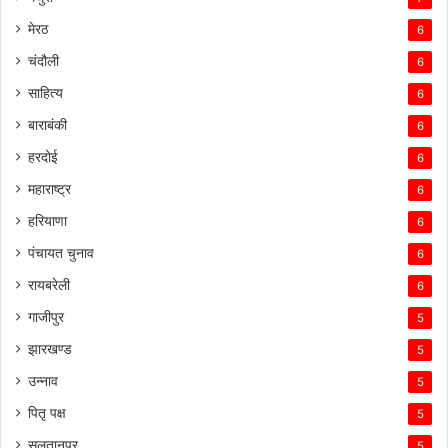
मेरठ
6
चंदौली
6
साहित्य
6
बाराबंकी
6
हरदोई
6
महाराष्ट्र
6
हरियाणा
6
पंचायत चुनाव
6
रायबरेली
6
गाजीपुर
5
झारखण्ड
5
उन्नाव
5
पितृ पक्ष
5
सुलतानपुर
5