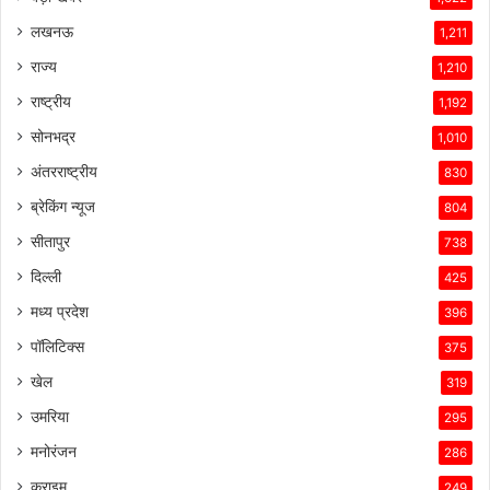
लखनऊ
1,211
राज्य
1,210
राष्ट्रीय
1,192
सोनभद्र
1,010
अंतरराष्ट्रीय
830
ब्रेकिंग न्यूज
804
सीतापुर
738
दिल्ली
425
मध्य प्रदेश
396
पॉलिटिक्स
375
खेल
319
उमरिया
295
मनोरंजन
286
क्राइम
249