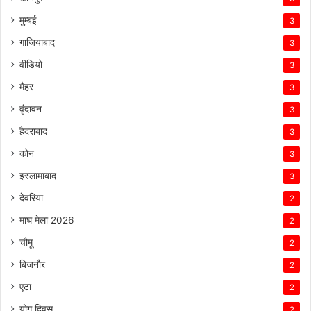
मुम्बई
3
गाजियाबाद
3
वीडियो
3
मैहर
3
वृंदावन
3
हैदराबाद
3
कोन
3
इस्लामाबाद
3
देवरिया
2
माघ मेला 2026
2
चौमू
2
बिजनौर
2
एटा
2
योग दिवस
2