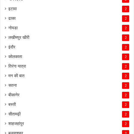
इटावा
2
ढाका
2
नोयडा
2
लखीमपुर खीरी
2
इंदौर
2
कोलकाता
2
तिरंगा यात्रा
2
मन की बात
2
सतना
2
बीकानेर
2
बस्ती
2
सीतामढ़ी
2
शाहजहांपुर
2
बुलन्दशहर
2