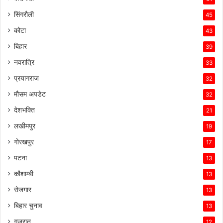
सिंगरौली
45
कोटा
43
बिहार
39
नवरात्रि
33
प्रयागराज
32
मौसम अपडेट
32
देशभक्ति
21
लखीमपुर
19
गोरखपुर
17
पटना
13
कौशाम्बी
13
रोजगार
13
बिहार चुनाव
13
गुजरात
12