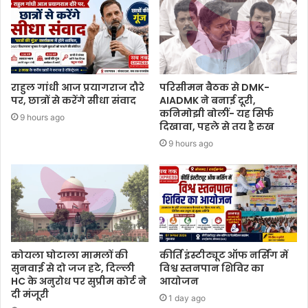
राहुल गांधी आज प्रयागराज दौरे
परिसीमन बैठक से DMK-
पर, छात्रों से करेंगे सीधा संवाद
AIADMK ने बनाई दूरी,
कनिमोझी बोलीं- यह सिर्फ
9 hours ago
दिखावा, पहले से तय है रुख
9 hours ago
कोयला घोटाला मामलों की
कीर्ति इंस्टीट्यूट ऑफ नर्सिंग में
सुनवाई से दो जज हटे, दिल्ली
विश्व स्तनपान शिविर का
HC के अनुरोध पर सुप्रीम कोर्ट ने
आयोजन
दी मंजूरी
1 day ago