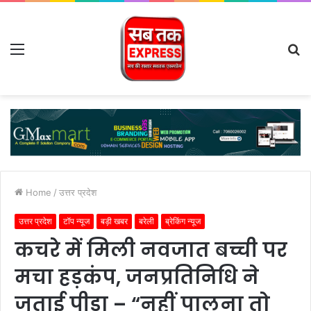
Menu
S
fo
Home
/
उत्तर प्रदेश
उत्तर प्रदेश
टॉप न्यूज
बड़ी खबर
बरेली
ब्रेकिंग न्यूज
कचरे में मिली नवजात बच्ची पर
मचा हड़कंप, जनप्रतिनिधि ने
जताई पीड़ा – “नहीं पालना तो