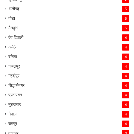
अलीगढ़
5
गोंडा
5
मैनपुरी
5
देव दिवाली
4
अमेठी
4
दतिया
4
जबलपुर
4
मेहंदीपुर
4
सिद्धार्थनगर
4
प्रतापगढ़
4
मुरादाबाद
4
नेपाल
4
रामपुर
4
कानपुर
3