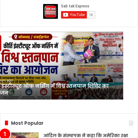
ours ago
ि इंस्टीट्यूट ऑफ नर्सिंग में विश्व स्तनपान शिविर का
ोजन
Most Popular
आंद्रिल के संस्थापक ने कहा कि अमेरिका रक्षा