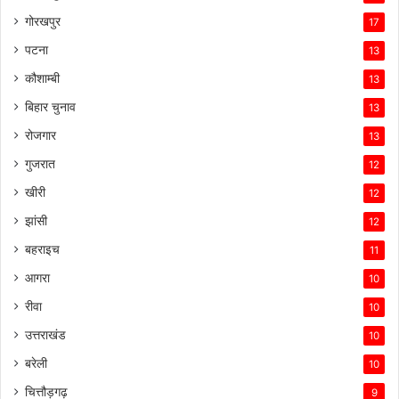
गोरखपुर
17
पटना
13
कौशाम्बी
13
बिहार चुनाव
13
रोजगार
13
गुजरात
12
खीरी
12
झांसी
12
बहराइच
11
आगरा
10
रीवा
10
उत्तराखंड
10
बरेली
10
चित्तौड़गढ़
9