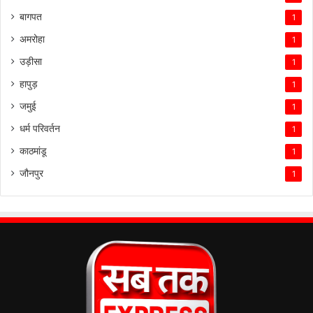
बागपत
1
अमरोहा
1
उड़ीसा
1
हापुड़
1
जमुई
1
धर्म परिवर्तन
1
काठमांडू
1
जौनपुर
1