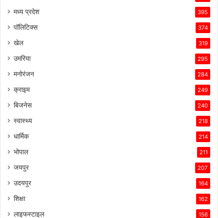
मध्य प्रदेश
395
पॉलिटिक्स
374
खेल
319
उमरिया
295
मनोरंजन
284
क्राइम
249
बिजनेस
240
स्वास्थ्य
218
धार्मिक
214
भोपाल
211
जयपुर
207
उदयपुर
164
शिक्षा
162
लाइफस्टाइल
156