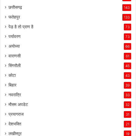
छत्तीसगढ़
143
फतेहपुर
133
पेड़ है तो प्राण है
73
पर्यावरण
73
अयोध्या
66
वाराणसी
61
सिंगरौली
45
कोटा
43
बिहार
39
नवरात्रि
33
मौसम अपडेट
32
प्रयागराज
31
देशभक्ति
21
लखीमपुर
19