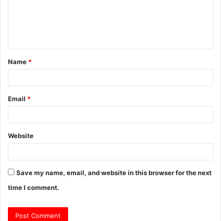
m
e
n
t
Name
*
*
Email
*
Website
Save my name, email, and website in this browser for the next
time I comment.