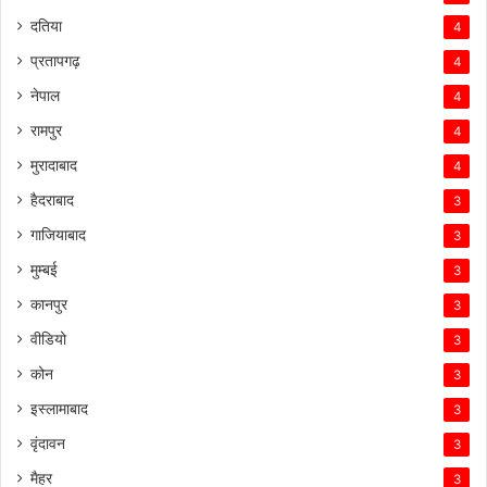
दतिया
4
प्रतापगढ़
4
नेपाल
4
रामपुर
4
मुरादाबाद
4
हैदराबाद
3
गाजियाबाद
3
मुम्बई
3
कानपुर
3
वीडियो
3
कोन
3
इस्लामाबाद
3
वृंदावन
3
मैहर
3