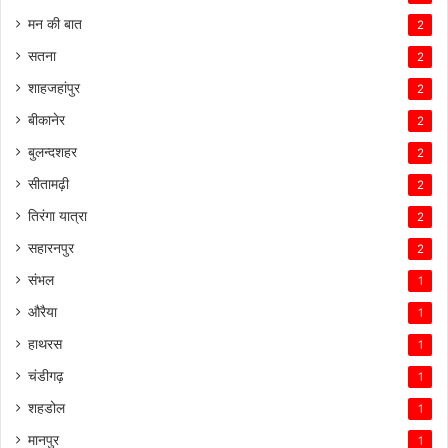
मन की बात
2
सतना
2
शाहजहांपुर
2
बीकानेर
2
बुलन्दशहर
2
सीतामढ़ी
2
तिरंगा यात्रा
2
सहारनपुर
2
संभल
1
औरैया
1
हाथरस
1
चंडीगढ़
1
शहडोल
1
मानपुर
1