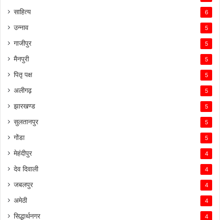
साहित्य
6
उन्नाव
5
गाजीपुर
5
मैनपुरी
5
पितृ पक्ष
5
अलीगढ़
5
झारखण्ड
5
सुलतानपुर
5
गोंडा
5
मेहंदीपुर
4
देव दिवाली
4
जबलपुर
4
अमेठी
4
सिद्धार्थनगर
4