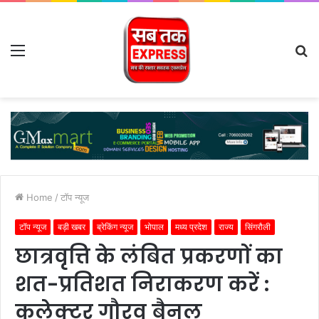
Menu
S
fo
Home
/
टॉप न्यूज
टॉप न्यूज
बड़ी खबर
ब्रेकिंग न्यूज
भोपाल
मध्य प्रदेश
राज्य
सिंगरौली
छात्रवृत्ति के लंबित प्रकरणों का
शत-प्रतिशत निराकरण करें :
कलेक्टर गौरव बैनल