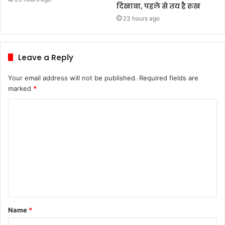
दिखावा, पहले से तय है रुख
23 hours ago
Leave a Reply
Your email address will not be published.
Required fields are
marked
*
C
o
m
m
e
n
t
Name
*
*