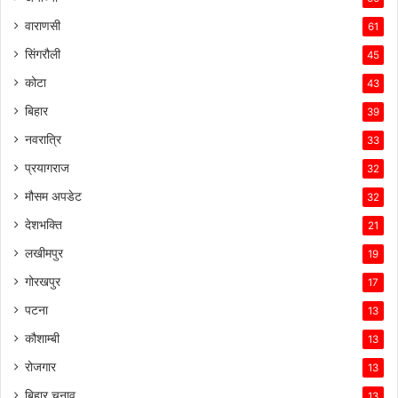
वाराणसी
61
सिंगरौली
45
कोटा
43
बिहार
39
नवरात्रि
33
प्रयागराज
32
मौसम अपडेट
32
देशभक्ति
21
लखीमपुर
19
गोरखपुर
17
पटना
13
कौशाम्बी
13
रोजगार
13
बिहार चुनाव
13