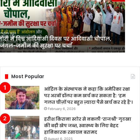
inutes ago
ोरी में विश्व आदिवासी दिवस पर आदिवासी चौपाल,
ंगल-जमीन की सुरक्षा पर चर्चा
Most Popular
आंद्रिल के संस्थापक ने कहा कि अमेरिका रक्षा
पर अरबों डॉलर कम खर्च कर सकता है: ‘हम
गलत चीज़ों पर बहुत ज़्यादा पैसे खर्च कर रहे हैं’।
February 6, 2026
हरीश किराना स्टोर से नकली ‘राजश्री’ गुटखा
की बड़ी खेप जब्त, स्वास्थ्य के लिए बेहद
हानिकारक रसायन बरामद
August 6, 2025