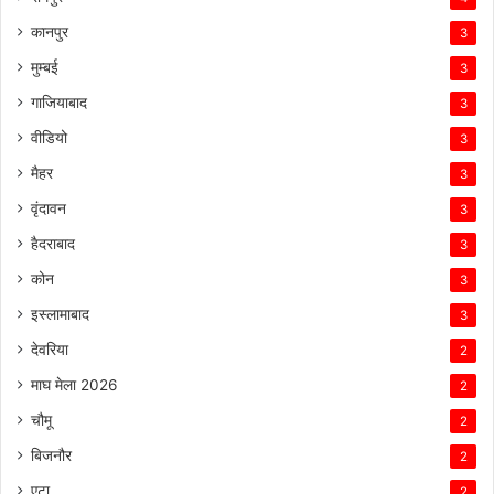
कानपुर
3
मुम्बई
3
गाजियाबाद
3
वीडियो
3
मैहर
3
वृंदावन
3
हैदराबाद
3
कोन
3
इस्लामाबाद
3
देवरिया
2
माघ मेला 2026
2
चौमू
2
बिजनौर
2
एटा
2