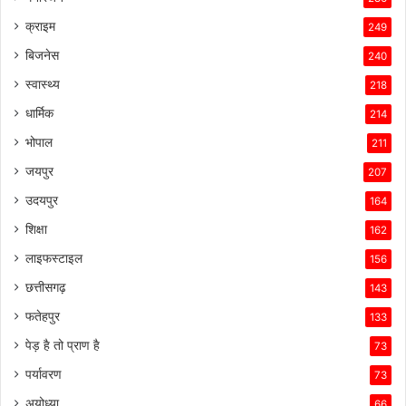
क्राइम
249
बिजनेस
240
स्वास्थ्य
218
धार्मिक
214
भोपाल
211
जयपुर
207
उदयपुर
164
शिक्षा
162
लाइफस्टाइल
156
छत्तीसगढ़
143
फतेहपुर
133
पेड़ है तो प्राण है
73
पर्यावरण
73
अयोध्या
66