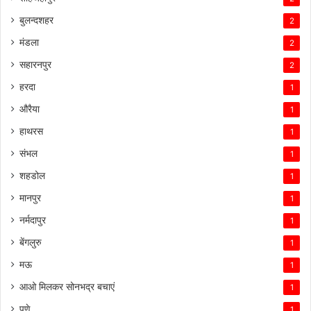
बुलन्दशहर
2
मंडला
2
सहारनपुर
2
हरदा
1
औरैया
1
हाथरस
1
संभल
1
शहडोल
1
मानपुर
1
नर्मदापुर
1
बेंगलुरु
1
मऊ
1
आओ मिलकर सोनभद्र बचाएं
1
पुणे
1