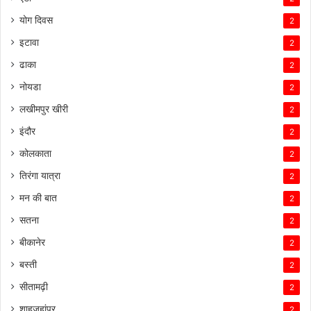
योग दिवस
2
इटावा
2
ढाका
2
नोयडा
2
लखीमपुर खीरी
2
इंदौर
2
कोलकाता
2
तिरंगा यात्रा
2
मन की बात
2
सतना
2
बीकानेर
2
बस्ती
2
सीतामढ़ी
2
शाहजहांपुर
2