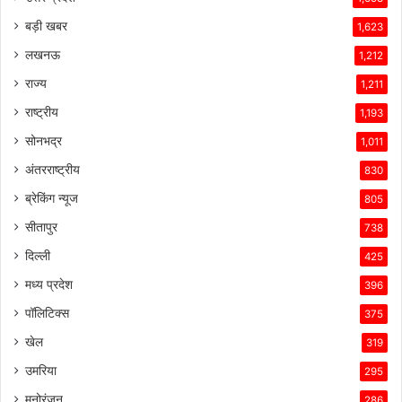
बड़ी खबर
1,623
लखनऊ
1,212
राज्य
1,211
राष्ट्रीय
1,193
सोनभद्र
1,011
अंतरराष्ट्रीय
830
ब्रेकिंग न्यूज
805
सीतापुर
738
दिल्ली
425
मध्य प्रदेश
396
पॉलिटिक्स
375
खेल
319
उमरिया
295
मनोरंजन
286