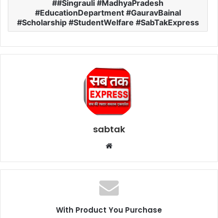
#Singrauli #MadhyaPradesh
#EducationDepartment #GauravBainal
#Scholarship #StudentWelfare #SabTakExpress
sabtak
Website
With Product You Purchase