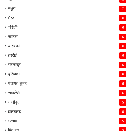
मथुरा
7
मेरठ
6
चंदौली
6
साहित्य
6
बाराबंकी
6
हरदोई
6
महाराष्ट्र
6
हरियाणा
6
पंचायत चुनाव
6
रायबरेली
6
गाजीपुर
5
झारखण्ड
5
उन्नाव
5
पितृ पक्ष
5