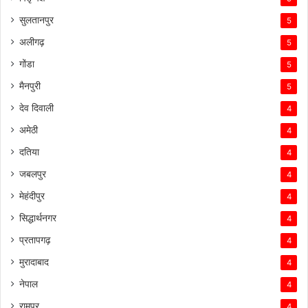
सुलतानपुर
5
अलीगढ़
5
गोंडा
5
मैनपुरी
5
देव दिवाली
4
अमेठी
4
दतिया
4
जबलपुर
4
मेहंदीपुर
4
सिद्धार्थनगर
4
प्रतापगढ़
4
मुरादाबाद
4
नेपाल
4
रामपुर
4