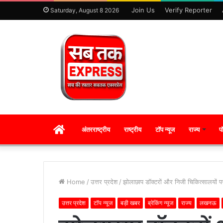
Join Us
Verify Reporter
Saturday, August 8 2026
HOME
अंतरराष्ट्रीय
राष्ट्रीय
टॉप न्यूज
राज्य
प
Home
/
उत्तर प्रदेश
/
झोलाछाप डॉक्टरों और निजी चिकित्सालयों प
उत्तर प्रदेश
टॉप न्यूज
बड़ी खबर
ब्रेकिंग न्यूज
राज्य
लखनऊ