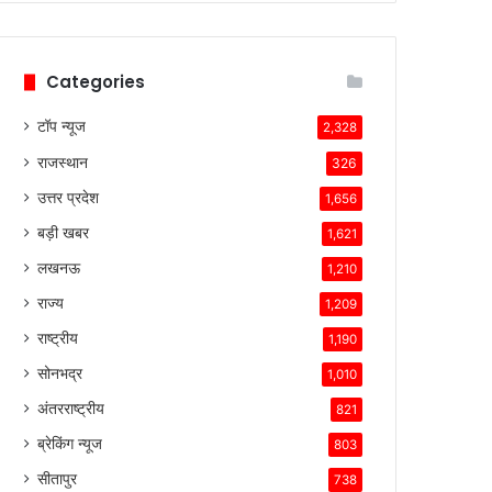
हैं।
टेस्ला
की
Categories
तकनीकी
विशेषताएँ,
टॉप न्यूज
ब्रांड
2,328
की
राजस्थान
326
लोकप्रियता
और
उत्तर प्रदेश
1,656
ग्राहकों
बड़ी खबर
1,621
के
प्रति
लखनऊ
1,210
उसकी
राज्य
1,209
प्रतिबद्धता
ने
राष्ट्रीय
1,190
उसे
सोनभद्र
1,010
इस
प्रतिस्पर्धात्मक
अंतरराष्ट्रीय
821
माहौल
ब्रेकिंग न्यूज
803
में
सफल
सीतापुर
738