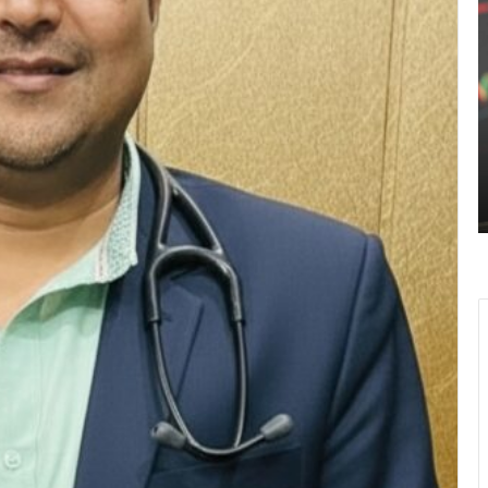
बिटकॉइन
आ
ने
क
$60,000
स
के
ने
नीचे
क
गिरने
क
February 6, 2026
से
अ
बिटकॉइन ने $60,000 के नीचे गिरने से
मुश्किल
रक
मुश्किल से बचते हुए निचले स्तरों से उबरने
से
प
की कोशिश की है।
बचते
अर
हुए
ड
निचले
क
स्तरों
खर
से
क
उबरने
स
की
है
कोशिश
‘
की
ग
है।
ची
प
बह
ज़