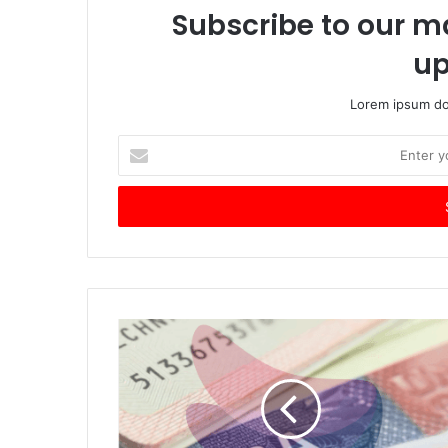
Subscribe to our ma
up
Lorem ipsum dol
Enter
your
Email
address