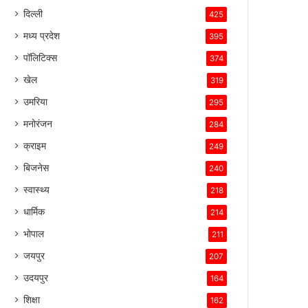
बनाए
दिल्ली
425
रखा
है।
मध्य प्रदेश
395
पॉलिटिक्स
374
खेल
319
उमरिया
295
मनोरंजन
284
क्राइम
249
बिजनेस
240
स्वास्थ्य
218
धार्मिक
214
भोपाल
211
जयपुर
207
उदयपुर
164
शिक्षा
162