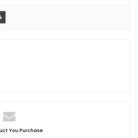
l
Print
uct You Purchase