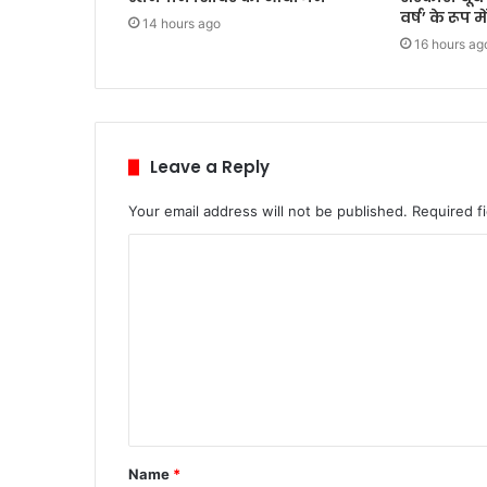
वर्ष’ के रूप 
14 hours ago
16 hours ag
Leave a Reply
Your email address will not be published.
Required f
C
o
m
m
e
n
t
Name
*
*