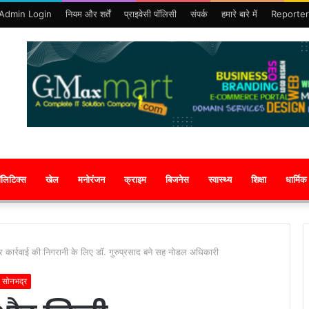
Admin Login
नियम और शर्तें
प्राइवेसी पॉलिसी
संपर्क
हमारे बारे में
Reporter
ॉलिटिक्स
खेल
मनोरंजन
क्राइम
बिजनेस
स्वास्थ्य
शिक्षा
धार्मिक
र कार्रवाई की निगरानी के लिए डॉ. गुरुप्रसाद बने सह नोडल अधिकारी
सोनभद्र