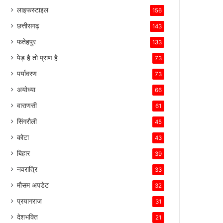
लाइफस्टाइल
156
छत्तीसगढ़
143
फतेहपुर
133
पेड़ है तो प्राण है
73
पर्यावरण
73
अयोध्या
66
वाराणसी
61
सिंगरौली
45
कोटा
43
बिहार
39
नवरात्रि
33
मौसम अपडेट
32
प्रयागराज
31
देशभक्ति
21