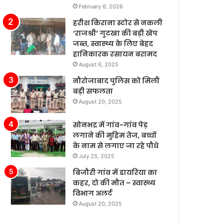
February 6, 2026
से
के
्च
बढ़ते
हरीश किराना स्टोर से नकली
र
बाजार
‘राजश्री’ गुटखा की बड़ी खेप
े
में
जब्त, स्वास्थ्य के लिए बेहद
ं’।
टेस्ला
हानिकारक रसायन बरामद
की
August 6, 2025
बिक्री
नौरोजाबाद पुलिस को मिली
लगातार
बड़ी सफलता
मजबूत
August 20, 2025
बनी
हुई
है,
सोनभद्र में गांव-गांव पेड़
जबकि
लगाने की मुहिम तेज, बच्चों
अन्य
के नाम से लगाए जा रहे पौधे
कंपनियां
July 25, 2025
विभिन्न
बिजौरी गांव में डायरिया का
समस्याओं
कहर, दो की मौत – स्वास्थ्य
का
विभाग अलर्ट
सामना
August 20, 2025
कर
रही