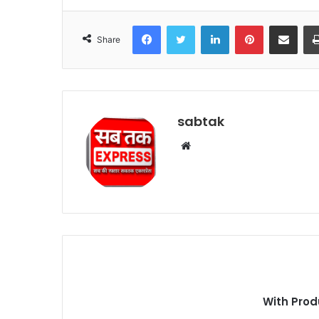
Facebook
Twitter
LinkedIn
Pinterest
Share via Emai
Share
sabtak
Website
With Prod