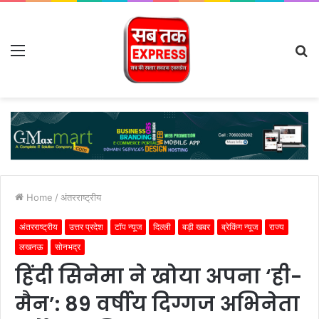
Menu
S
fo
Home
/
अंतरराष्ट्रीय
अंतरराष्ट्रीय
उत्तर प्रदेश
टॉप न्यूज
दिल्ली
बड़ी खबर
ब्रेकिंग न्यूज
राज्य
लखनऊ
सोनभद्र
हिंदी सिनेमा ने खोया अपना ‘ही-
मैन’: 89 वर्षीय दिग्गज अभिनेता