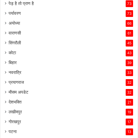
पेड़ है तो प्राण है
73
पर्यावरण
73
अयोध्या
66
वाराणसी
61
सिंगरौली
45
कोटा
43
बिहार
39
नवरात्रि
33
प्रयागराज
32
मौसम अपडेट
32
देशभक्ति
21
लखीमपुर
19
गोरखपुर
17
पटना
13