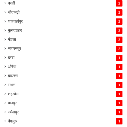
बस्ती
2
सीतामढ़ी
2
शाहजहांपुर
2
बुलन्दशहर
2
मंडला
2
सहारनपुर
2
हरदा
1
औरैया
1
हाथरस
1
संभल
1
शहडोल
1
मानपुर
1
नर्मदापुर
1
बेंगलुरु
1