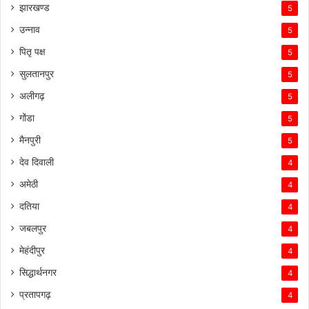
झारखण्ड
5
उन्नाव
5
पितृ पक्ष
5
सुलतानपुर
5
अलीगढ़
5
गोंडा
5
मैनपुरी
5
देव दिवाली
4
अमेठी
4
दतिया
4
जबलपुर
4
मेहंदीपुर
4
सिद्धार्थनगर
4
प्रतापगढ़
4