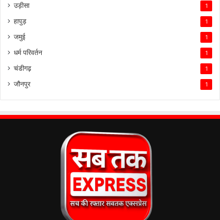
उड़ीसा
1
हापुड़
1
जमुई
1
धर्म परिवर्तन
1
चंडीगढ़
1
जौनपुर
1