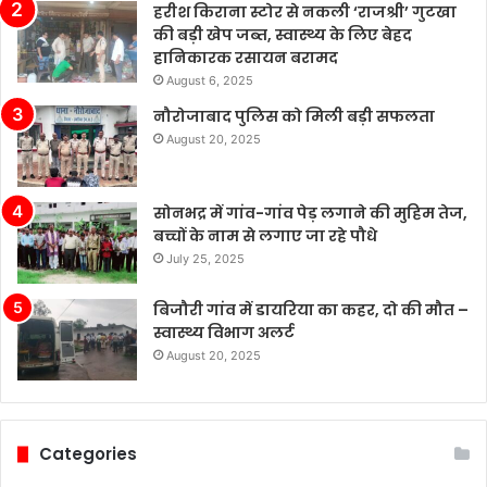
हैं।
हरीश किराना स्टोर से नकली ‘राजश्री’ गुटखा
चीन
की बड़ी खेप जब्त, स्वास्थ्य के लिए बेहद
के
हानिकारक रसायन बरामद
बढ़ते
August 6, 2025
बाजार
नौरोजाबाद पुलिस को मिली बड़ी सफलता
में
August 20, 2025
टेस्ला
की
बिक्री
सोनभद्र में गांव-गांव पेड़ लगाने की मुहिम तेज,
लगातार
बच्चों के नाम से लगाए जा रहे पौधे
मजबूत
बनी
July 25, 2025
हुई
है,
बिजौरी गांव में डायरिया का कहर, दो की मौत –
जबकि
स्वास्थ्य विभाग अलर्ट
अन्य
August 20, 2025
कंपनियां
विभिन्न
समस्याओं
का
Categories
सामना