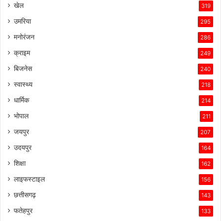
खेल
319
सफल
बनाए
उमरिया
295
रखा
मनोरंजन
है।
286
क्राइम
249
बिजनेस
240
स्वास्थ्य
218
धार्मिक
214
भोपाल
211
जयपुर
207
उदयपुर
164
शिक्षा
162
लाइफस्टाइल
156
छत्तीसगढ़
143
फतेहपुर
133