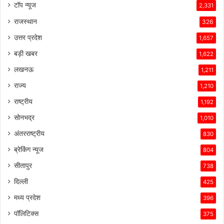
कर
टॉप न्यूज
2,331
रही
राजस्थान
हैं।
326
टेस्ला
उत्तर प्रदेश
1,657
की
तकनीकी
बड़ी खबर
1,622
विशेषताएँ,
लखनऊ
1,211
ब्रांड
की
राज्य
1,210
लोकप्रियता
राष्ट्रीय
1,192
और
ग्राहकों
सोनभद्र
1,010
के
अंतरराष्ट्रीय
830
प्रति
उसकी
ब्रेकिंग न्यूज
804
प्रतिबद्धता
सीतापुर
738
ने
उसे
दिल्ली
425
इस
मध्य प्रदेश
396
प्रतिस्पर्धात्मक
माहौल
पॉलिटिक्स
375
में