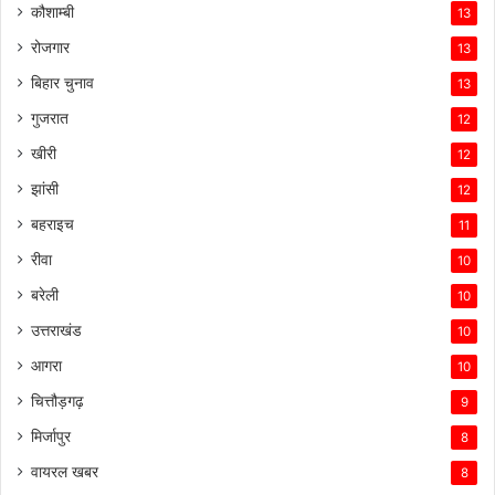
कौशाम्बी
13
रोजगार
13
बिहार चुनाव
13
गुजरात
12
खीरी
12
झांसी
12
बहराइच
11
रीवा
10
बरेली
10
उत्तराखंड
10
आगरा
10
चित्तौड़गढ़
9
मिर्जापुर
8
वायरल खबर
8