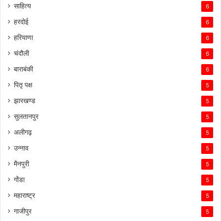
साहित्य
6
हरदोई
6
हरियाणा
6
चंदौली
6
बाराबंकी
6
पितृ पक्ष
5
झारखण्ड
5
सुलतानपुर
5
अलीगढ़
5
उन्नाव
5
मैनपुरी
5
गोंडा
5
महाराष्ट्र
5
गाजीपुर
5