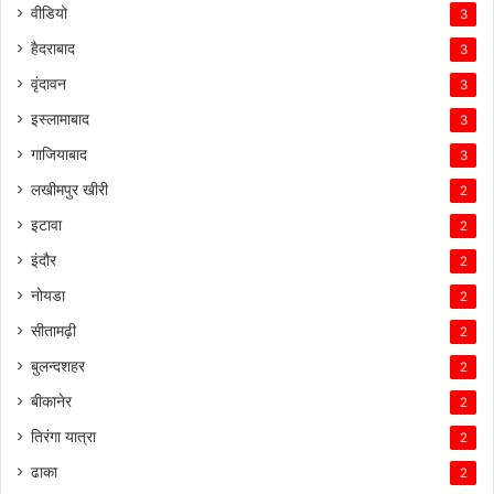
वीडियो
3
हैदराबाद
3
वृंदावन
3
इस्लामाबाद
3
गाजियाबाद
3
लखीमपुर खीरी
2
इटावा
2
इंदौर
2
नोयडा
2
सीतामढ़ी
2
बुलन्दशहर
2
बीकानेर
2
तिरंगा यात्रा
2
ढाका
2