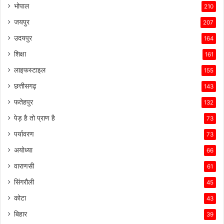
भोपाल
210
जयपुर
207
उदयपुर
164
शिक्षा
161
लाइफस्टाइल
155
छत्तीसगढ़
143
फतेहपुर
132
पेड़ है तो प्राण है
73
पर्यावरण
73
अयोध्या
66
वाराणसी
61
सिंगरौली
45
कोटा
43
बिहार
39