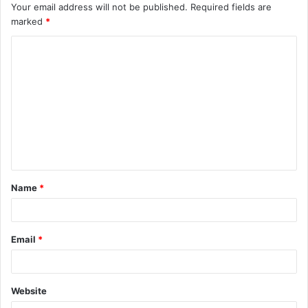
Your email address will not be published.
Required fields are
marked
*
C
o
m
m
e
n
t
Name
*
*
Email
*
Website