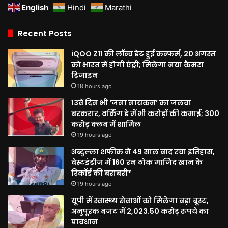
English
Hindi
Marathi
Recent Posts
iQOO Z11 की लॉन्च डेट हुई कन्फर्म, 20 अगस्त
को भारत में होगी एंट्री; मिलेगा नया कैमरा
डिजाइन
18 hours ago
13वें दिन भी ‘जना नायकन’ का जलवा
बरकरार, वर्किंग डे में भी करोड़ों की कमाई; 300
करोड़ क्लब में शामिल
19 hours ago
अब्दुल्ला शफीक ने 49 साल बाद रचा इतिहास,
वेस्टइंडीज में 160 रन ठोक माजिद खान के
रिकॉर्ड की बराबरी*
19 hours ago
यूपी में स्वास्थ्य सेवाओं को मिलेगा बड़ा बूस्ट,
अनुपूरक बजट में 2,023.50 करोड़ रुपये का
प्रावधान