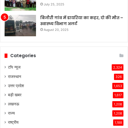
बनी
July 25, 2025
हुई
है,
बिजौरी गांव में डायरिया का कहर, दो की मौत –
जबकि
स्वास्थ्य विभाग अलर्ट
अन्य
August 20, 2025
कंपनियां
विभिन्न
समस्याओं
का
Categories
सामना
कर
टॉप न्यूज
2,324
रही
राजस्थान
हैं।
326
टेस्ला
उत्तर प्रदेश
1,653
की
तकनीकी
बड़ी खबर
1,617
विशेषताएँ,
लखनऊ
1,208
ब्रांड
की
राज्य
1,208
लोकप्रियता
राष्ट्रीय
1,188
और