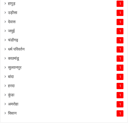
हापुड़
1
उड़ीसा
1
देवास
1
जमुई
1
चंडीगढ़
1
धर्म परिवर्तन
1
काठमांडू
1
सुल्तानपुर
1
बांदा
1
हरदा
1
कुंडा
1
अमरोहा
1
सिवान
1