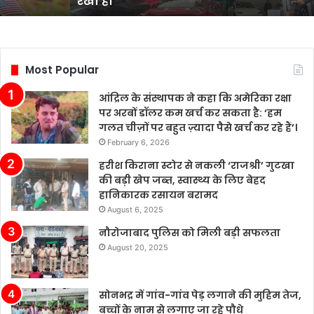
रखा है।
प्रतिस्पर्धात्मक
स्थिति
बनाए
रखी
है,
Most Popular
हालांकि
उद्योग
आंद्रिल के संस्थापक ने कहा कि अमेरिका रक्षा
में
पर अरबों डॉलर कम खर्च कर सकता है: ‘हम
कई
गलत चीज़ों पर बहुत ज़्यादा पैसे खर्च कर रहे हैं’।
चुनौतियाँ
February 6, 2026
मौजूद
हैं।
हरीश किराना स्टोर से नकली ‘राजश्री’ गुटखा
चीन
की बड़ी खेप जब्त, स्वास्थ्य के लिए बेहद
के
हानिकारक रसायन बरामद
बढ़ते
August 6, 2025
बाजार
नौरोजाबाद पुलिस को मिली बड़ी सफलता
में
August 20, 2025
टेस्ला
की
बिक्री
सोनभद्र में गांव-गांव पेड़ लगाने की मुहिम तेज,
लगातार
बच्चों के नाम से लगाए जा रहे पौधे
मजबूत