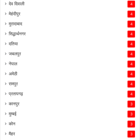
देव दिवाली
4
मेहंदीपुर
4
मुरादाबाद
4
सिद्धार्थनगर
4
दतिया
4
जबलपुर
4
नेपाल
4
अमेठी
4
रामपुर
4
प्रतापगढ़
4
कानपुर
3
मुम्बई
3
कोन
3
मैहर
3