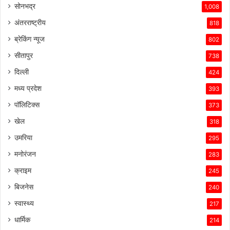
ग्राहकों
सोनभद्र
1,008
के
अंतरराष्ट्रीय
818
प्रति
उसकी
ब्रेकिंग न्यूज
802
प्रतिबद्धता
सीतापुर
738
ने
उसे
दिल्ली
424
इस
मध्य प्रदेश
393
प्रतिस्पर्धात्मक
माहौल
पॉलिटिक्स
373
में
खेल
318
सफल
बनाए
उमरिया
295
रखा
मनोरंजन
है।
283
क्राइम
245
बिजनेस
240
स्वास्थ्य
217
धार्मिक
214