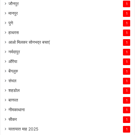
जौनपुर
1
मानपुर
1
पुणे
1
हाथरस
1
आओ मिलकर सोनभद्र बचाएं
1
नर्मदापुर
1
औरैया
1
बेंगलुरु
1
संभल
1
शहडोल
1
बागपत
1
नीमकाथाना
1
सीकर
1
यातायात माह 2025
1