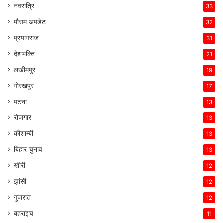
नवरात्रि
33
मौसम अपडेट
32
प्रयागराज
31
देशभक्ति
21
लखीमपुर
19
गोरखपुर
17
पटना
13
रोजगार
13
कौशाम्बी
13
बिहार चुनाव
13
खीरी
12
झांसी
12
गुजरात
12
बहराइच
11