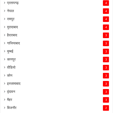
प्रतापगढ़
4
नेपाल
4
रामपुर
4
मुरादाबाद
4
हैदराबाद
3
गाजियाबाद
3
मुम्बई
3
कानपुर
3
वीडियो
3
कोन
3
इस्लामाबाद
3
वृंदावन
3
मैहर
3
बिजनौर
2