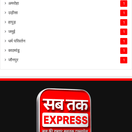
अमरोहा
1
उड़ीसा
1
हापुड़
1
जमुई
1
धर्म परिवर्तन
1
काठमांडू
1
जौनपुर
1