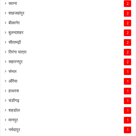
सतना
2
शाहजहांपुर
2
बीकानेर
2
बुलन्दशहर
2
सीतामढ़ी
2
तिरंगा यात्रा
2
सहारनपुर
2
संभल
1
औरैया
1
हाथरस
1
चंडीगढ़
1
शहडोल
1
मानपुर
1
नर्मदापुर
1