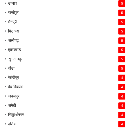
उन्नाव
5
गाजीपुर
5
मैनपुरी
5
पितृ पक्ष
5
अलीगढ़
5
झारखण्ड
5
सुलतानपुर
5
गोंडा
5
मेहंदीपुर
4
देव दिवाली
4
जबलपुर
4
अमेठी
4
सिद्धार्थनगर
4
दतिया
4