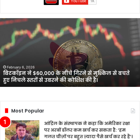
बिटकॉइन
ने
$60,000
के
नीचे
गिरने
से
मुश्किल
February 6, 2026
बिटकॉइन ने $60,000 के नीचे गिरने से मुश्किल से बचते
से
हुए निचले स्तरों से उबरने की कोशिश की है।
बचते
हुए
निचले
स्तरों
से
Most Popular
उबरने
की
आंद्रिल के संस्थापक ने कहा कि अमेरिका रक्षा
कोशिश
पर अरबों डॉलर कम खर्च कर सकता है: ‘हम
की
गलत चीज़ों पर बहुत ज़्यादा पैसे खर्च कर रहे हैं’।
है।