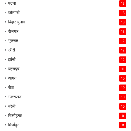
पटना
13
कौशाम्बी
13
बिहार चुनाव
13
रोजगार
13
गुजरात
12
खीरी
12
झांसी
12
बहराइच
11
आगरा
10
रीवा
10
उत्तराखंड
10
बरेली
10
चित्तौड़गढ़
9
मिर्जापुर
8