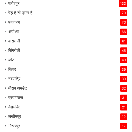
फतेहपुर
133
पेड़ है तो प्राण है
73
पर्यावरण
73
अयोध्या
66
वाराणसी
61
सिंगरौली
45
कोटा
43
बिहार
39
नवरात्रि
33
मौसम अपडेट
32
प्रयागराज
31
देशभक्ति
21
लखीमपुर
19
गोरखपुर
17