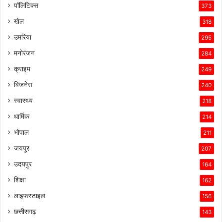
पॉलिटिक्स
373
खेल
318
उमरिया
295
मनोरंजन
284
क्राइम
249
बिजनेस
240
स्वास्थ्य
218
धार्मिक
214
भोपाल
211
जयपुर
207
उदयपुर
164
शिक्षा
162
लाइफस्टाइल
156
छत्तीसगढ़
143