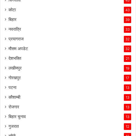
45
कोटा
43
बिहार
39
नवरात्रि
33
प्रयागराज
32
मौसम अपडेट
32
देशभक्ति
21
लखीमपुर
19
गोरखपुर
17
पटना
13
कौशाम्बी
13
रोजगार
13
बिहार चुनाव
13
गुजरात
12
खीरी