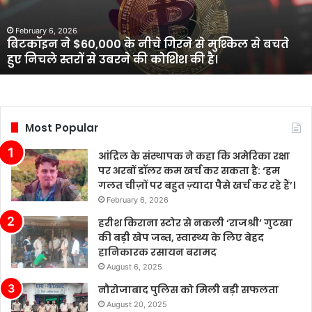
कि
अमेरिका
February 6, 2026
आंद्रिल के संस्थापक ने कहा कि अमेरिका रक्षा पर अरबों
रक्षा
डॉलर कम खर्च कर सकता है: ‘हम गलत चीज़ों पर बहुत
पर
ज़्यादा पैसे खर्च कर रहे हैं’।
अरबों
डॉलर
कम
खर्च
कर
Most Popular
सकता
है:
आंद्रिल के संस्थापक ने कहा कि अमेरिका रक्षा
‘हम
पर अरबों डॉलर कम खर्च कर सकता है: ‘हम
गलत
गलत चीज़ों पर बहुत ज़्यादा पैसे खर्च कर रहे हैं’।
चीज़ों
February 6, 2026
पर
बहुत
हरीश किराना स्टोर से नकली ‘राजश्री’ गुटखा
ज़्यादा
की बड़ी खेप जब्त, स्वास्थ्य के लिए बेहद
पैसे
हानिकारक रसायन बरामद
खर्च
August 6, 2025
कर
नौरोजाबाद पुलिस को मिली बड़ी सफलता
रहे
August 20, 2025
हैं’।