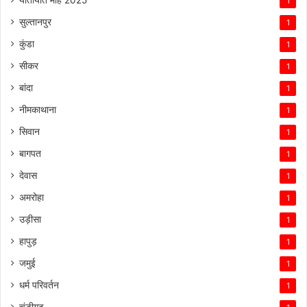
1
सुल्तानपुर
1
कुंडा
1
सीकर
1
बांदा
1
नीमकाथाना
1
सिवान
1
बागपत
1
देवास
1
अमरोहा
1
उड़ीसा
1
हापुड़
1
जमुई
1
धर्म परिवर्तन
1
चंडीगढ़