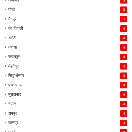
5
गोंडा
5
मैनपुरी
5
देव दिवाली
4
अमेठी
4
दतिया
4
जबलपुर
4
मेहंदीपुर
4
सिद्धार्थनगर
4
प्रतापगढ़
4
मुरादाबाद
4
नेपाल
4
रामपुर
4
कानपुर
3
मुम्बई