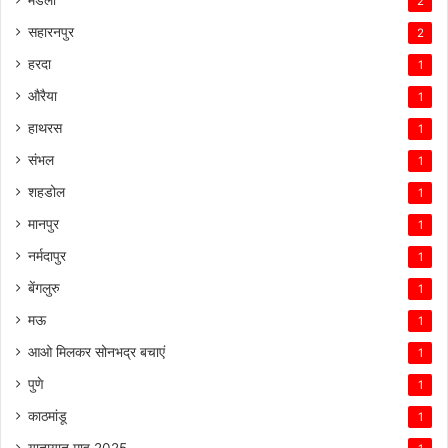
2
सहारनपुर
2
हरदा
1
औरैया
1
हाथरस
1
संभल
1
शहडोल
1
मानपुर
1
नर्मदापुर
1
बेंगलुरु
1
मऊ
1
आओ मिलकर सोनभद्र बचाएं
1
पुणे
1
काठमांडू
1
यातायात माह 2025