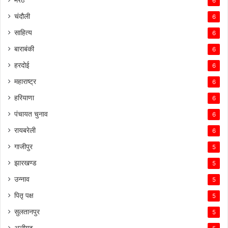
6
चंदौली
6
साहित्य
6
बाराबंकी
6
हरदोई
6
महाराष्ट्र
6
हरियाणा
6
पंचायत चुनाव
6
रायबरेली
6
गाजीपुर
5
झारखण्ड
5
उन्नाव
5
पितृ पक्ष
5
सुलतानपुर
5
अलीगढ़