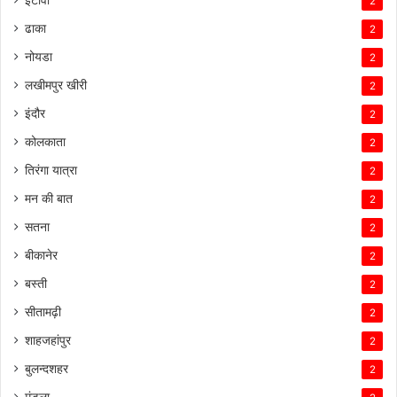
2
ढाका
2
नोयडा
2
लखीमपुर खीरी
2
इंदौर
2
कोलकाता
2
तिरंगा यात्रा
2
मन की बात
2
सतना
2
बीकानेर
2
बस्ती
2
सीतामढ़ी
2
शाहजहांपुर
2
बुलन्दशहर
2
मंडला