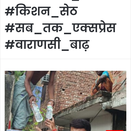
#किशन_सेठ
#सब_तक_एक्सप्रेस
#वाराणसी_बाढ़