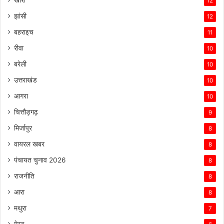
12
झांसी
12
बहराइच
11
रीवा
10
बरेली
10
उत्तराखंड
10
आगरा
10
चित्तौड़गढ़
9
मिर्जापुर
8
वायरल खबर
8
पंचायत चुनाव 2026
8
राजनीति
8
आरा
8
मथुरा
7
मेरठ