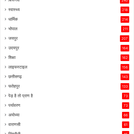
240
स्वास्थ्य
218
धार्मिक
214
भोपाल
211
जयपुर
207
उदयपुर
164
शिक्षा
162
लाइफस्टाइल
156
छत्तीसगढ़
143
फतेहपुर
133
पेड़ है तो प्राण है
73
पर्यावरण
73
अयोध्या
66
वाराणसी
61
सिंगरौली