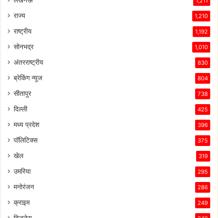
1,211
राज्य
1,210
राष्ट्रीय
1,192
सोनभद्र
1,010
अंतरराष्ट्रीय
830
ब्रेकिंग न्यूज
804
सीतापुर
738
दिल्ली
425
मध्य प्रदेश
396
पॉलिटिक्स
375
खेल
319
उमरिया
295
मनोरंजन
286
क्राइम
249
बिजनेस