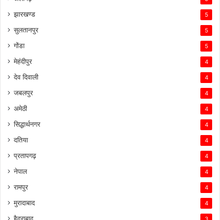
झारखण्ड
5
सुलतानपुर
5
गोंडा
5
मेहंदीपुर
4
देव दिवाली
4
जबलपुर
4
अमेठी
4
सिद्धार्थनगर
4
दतिया
4
प्रतापगढ़
4
नेपाल
4
रामपुर
4
मुरादाबाद
4
हैदराबाद
3