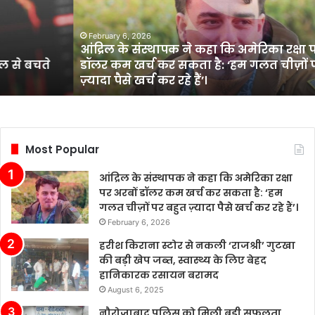
कहा
कि
अमेरिका
February 6, 2026
आंद्रिल के संस्थापक ने कहा कि अमेरिका रक्षा पर अरबों
रक्षा
डॉलर कम खर्च कर सकता है: ‘हम गलत चीज़ों पर बहुत
पर
ज़्यादा पैसे खर्च कर रहे हैं’।
अरबों
डॉलर
कम
खर्च
कर
Most Popular
सकता
है:
आंद्रिल के संस्थापक ने कहा कि अमेरिका रक्षा
‘हम
पर अरबों डॉलर कम खर्च कर सकता है: ‘हम
गलत
गलत चीज़ों पर बहुत ज़्यादा पैसे खर्च कर रहे हैं’।
चीज़ों
February 6, 2026
पर
बहुत
हरीश किराना स्टोर से नकली ‘राजश्री’ गुटखा
ज़्यादा
की बड़ी खेप जब्त, स्वास्थ्य के लिए बेहद
पैसे
हानिकारक रसायन बरामद
खर्च
August 6, 2025
कर
नौरोजाबाद पुलिस को मिली बड़ी सफलता