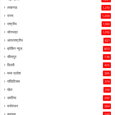
लखनऊ
1,210
राज्य
1,209
राष्ट्रीय
1,190
सोनभद्र
1,010
अंतरराष्ट्रीय
821
ब्रेकिंग न्यूज
803
सीतापुर
738
दिल्ली
425
मध्य प्रदेश
395
पॉलिटिक्स
374
खेल
319
उमरिया
295
मनोरंजन
284
क्राइम
249