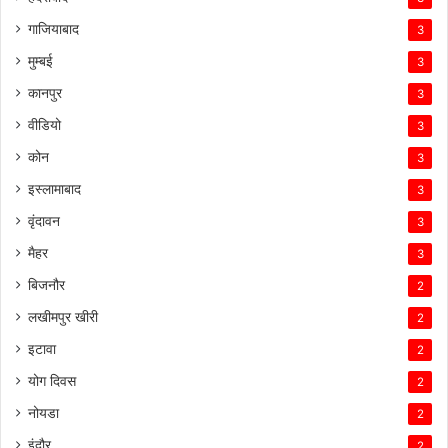
गाजियाबाद
3
मुम्बई
3
कानपुर
3
वीडियो
3
कोन
3
इस्लामाबाद
3
वृंदावन
3
मैहर
3
बिजनौर
2
लखीमपुर खीरी
2
इटावा
2
योग दिवस
2
नोयडा
2
इंदौर
2