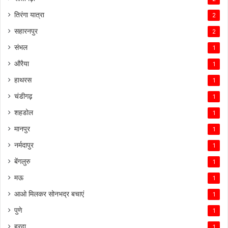
तिरंगा यात्रा
2
सहारनपुर
2
संभल
1
औरैया
1
हाथरस
1
चंडीगढ़
1
शहडोल
1
मानपुर
1
नर्मदापुर
1
बेंगलुरु
1
मऊ
1
आओ मिलकर सोनभद्र बचाएं
1
पुणे
1
हरदा
1