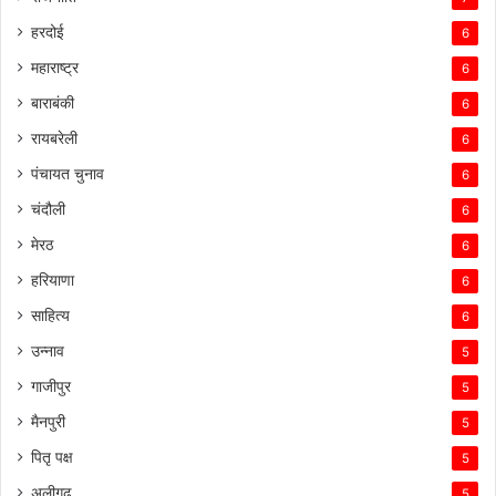
हरदोई
6
महाराष्ट्र
6
बाराबंकी
6
रायबरेली
6
पंचायत चुनाव
6
चंदौली
6
मेरठ
6
हरियाणा
6
साहित्य
6
उन्नाव
5
गाजीपुर
5
मैनपुरी
5
पितृ पक्ष
5
अलीगढ़
5