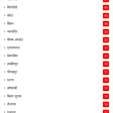
सिंगरौली
45
कोटा
43
बिहार
39
नवरात्रि
33
मौसम अपडेट
32
प्रयागराज
31
देशभक्ति
21
लखीमपुर
19
गोरखपुर
17
पटना
13
कौशाम्बी
13
बिहार चुनाव
13
रोजगार
13
गुजरात
12