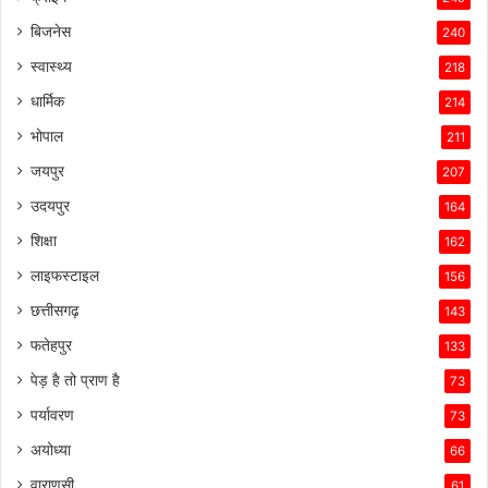
बिजनेस
240
स्वास्थ्य
218
धार्मिक
214
भोपाल
211
जयपुर
207
उदयपुर
164
शिक्षा
162
लाइफस्टाइल
156
छत्तीसगढ़
143
फतेहपुर
133
पेड़ है तो प्राण है
73
पर्यावरण
73
अयोध्या
66
वाराणसी
61