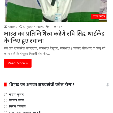
उत्तर प्रदेश
sabtak
August 7, 2025
0
117
भारत का प्रतिनिधित्व करेंगे रवि सिंह, थाईलैंड
के लिए हुए रवाना
सब तक एक्सप्रेस संवाददाता, सोनभद्र रेणुकूट, सोनभद्र। जनपद सोनभद्र के लिए गर्व
की बात है कि रेणुकूट निवासी रवि सिंह…
Read More »
बिहार का अगला मुख्यमंत्री कौन होगा?
नीतीश कुमार
तेजस्वी यादव
चिराग पासवान
susheel kumar modi