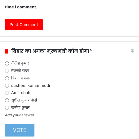
time I comment.
बिहार का अगला मुख्यमंत्री कौन होगा?
नीतीश कुमार
तेजस्वी यादव
चिराग पासवान
susheel kumar modi
Amit shah
सुशील कुमार मोदी
कन्हैया कुमार
Add your answer