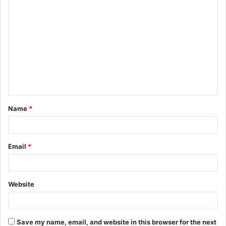
C
o
m
m
e
n
t
Name
*
*
Email
*
Website
Save my name, email, and website in this browser for the next