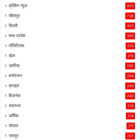
ब्रेकिंग न्यूज
803
सीतापुर
738
दिल्ली
425
मध्य प्रदेश
395
पॉलिटिक्स
374
खेल
319
उमरिया
295
मनोरंजन
284
क्राइम
249
बिजनेस
240
स्वास्थ्य
218
धार्मिक
214
भोपाल
211
जयपुर
207