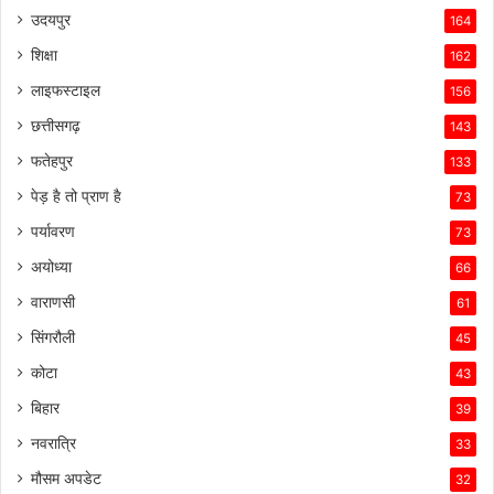
उदयपुर
164
शिक्षा
162
लाइफस्टाइल
156
छत्तीसगढ़
143
फतेहपुर
133
पेड़ है तो प्राण है
73
पर्यावरण
73
अयोध्या
66
वाराणसी
61
सिंगरौली
45
कोटा
43
बिहार
39
नवरात्रि
33
मौसम अपडेट
32