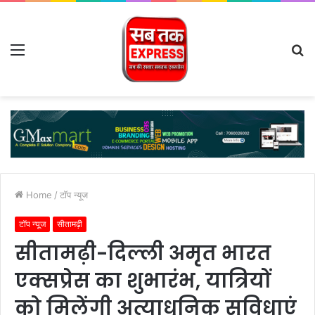
Menu
S
fo
Home
/
टॉप न्यूज
टॉप न्यूज
सीतामढ़ी
सीतामढ़ी-दिल्ली अमृत भारत
एक्सप्रेस का शुभारंभ, यात्रियों
को मिलेंगी अत्याधुनिक सुविधाएं