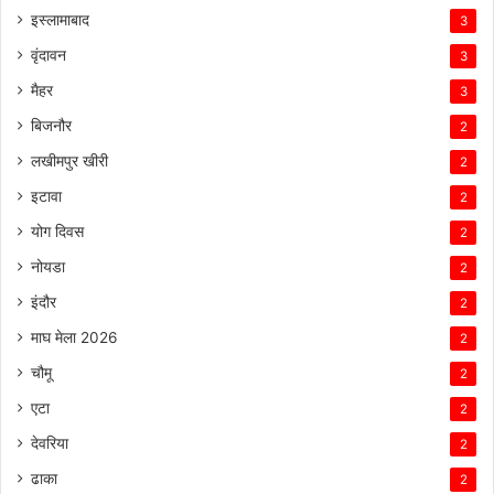
इस्लामाबाद
3
वृंदावन
3
मैहर
3
बिजनौर
2
लखीमपुर खीरी
2
इटावा
2
योग दिवस
2
नोयडा
2
इंदौर
2
माघ मेला 2026
2
चौमू
2
एटा
2
देवरिया
2
ढाका
2