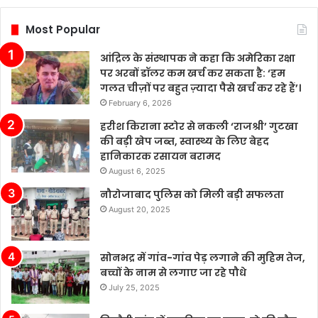
किया
है,
Most Popular
जो
तीन
आंद्रिल के संस्थापक ने कहा कि अमेरिका रक्षा
वर्षों
पर अरबों डॉलर कम खर्च कर सकता है: ‘हम
में
गलत चीज़ों पर बहुत ज़्यादा पैसे खर्च कर रहे हैं’।
दूसरी
February 6, 2026
बार
नेतृत्व
हरीश किराना स्टोर से नकली ‘राजश्री’ गुटखा
परिवर्तन
की बड़ी खेप जब्त, स्वास्थ्य के लिए बेहद
है।
हानिकारक रसायन बरामद
August 6, 2025
नौरोजाबाद पुलिस को मिली बड़ी सफलता
August 20, 2025
सोनभद्र में गांव-गांव पेड़ लगाने की मुहिम तेज,
बच्चों के नाम से लगाए जा रहे पौधे
July 25, 2025