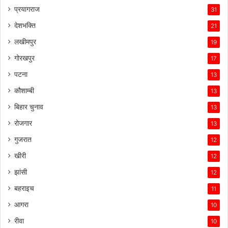
प्रयागराज
31
देशभक्ति
21
लखीमपुर
19
गोरखपुर
17
पटना
13
कौशाम्बी
13
बिहार चुनाव
13
रोजगार
13
गुजरात
12
खीरी
12
झांसी
12
बहराइच
11
आगरा
10
रीवा
10