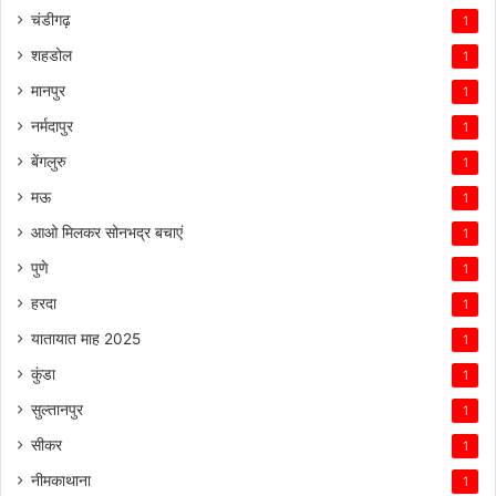
चंडीगढ़
1
शहडोल
1
मानपुर
1
नर्मदापुर
1
बेंगलुरु
1
मऊ
1
आओ मिलकर सोनभद्र बचाएं
1
पुणे
1
हरदा
1
यातायात माह 2025
1
कुंडा
1
सुल्तानपुर
1
सीकर
1
नीमकाथाना
1