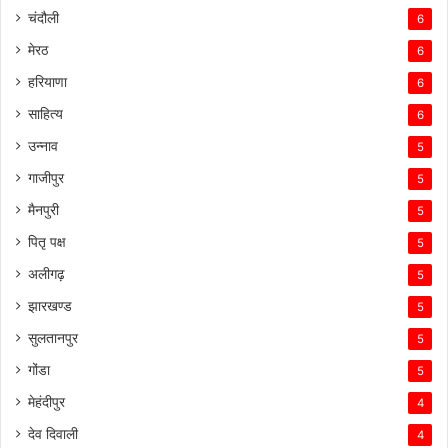
चंदौली
6
मेरठ
6
हरियाणा
6
साहित्य
6
उन्नाव
5
गाजीपुर
5
मैनपुरी
5
पितृ पक्ष
5
अलीगढ़
5
झारखण्ड
5
सुलतानपुर
5
गोंडा
5
मेहंदीपुर
4
देव दिवाली
4