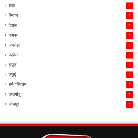
बांदा
1
सिवान
1
देवास
1
बागपत
1
अमरोहा
1
उड़ीसा
1
हापुड़
1
जमुई
1
धर्म परिवर्तन
1
काठमांडू
1
जौनपुर
1