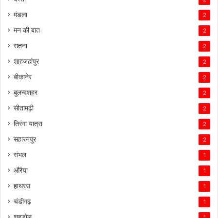
मंडला
2
मन की बात
2
सतना
2
शाहजहांपुर
2
बीकानेर
2
बुलन्दशहर
2
सीतामढ़ी
2
तिरंगा यात्रा
2
सहारनपुर
2
संभल
1
औरैया
1
हाथरस
1
चंडीगढ़
1
शहडोल
1