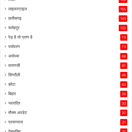
लाइफस्टाइल
155
छत्तीसगढ़
143
फतेहपुर
132
पेड़ है तो प्राण है
73
पर्यावरण
73
अयोध्या
66
वाराणसी
61
सिंगरौली
45
कोटा
43
बिहार
39
नवरात्रि
33
मौसम अपडेट
32
प्रयागराज
31
देशभक्ति
21