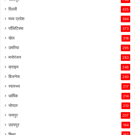
ने
उसे
दिल्ली
425
इस
मध्य प्रदेश
394
प्रतिस्पर्धात्मक
माहौल
पॉलिटिक्स
373
में
खेल
318
सफल
बनाए
उमरिया
295
रखा
मनोरंजन
है।
283
क्राइम
246
बिजनेस
240
स्वास्थ्य
217
धार्मिक
214
भोपाल
210
जयपुर
207
उदयपुर
164
शिक्षा
162