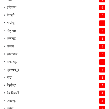
हरियाणा
6
मैनपुरी
5
गाजीपुर
5
पितृ पक्ष
5
अलीगढ़
5
उन्नाव
5
झारखण्ड
5
महाराष्ट्र
5
सुलतानपुर
5
गोंडा
5
मेहंदीपुर
4
देव दिवाली
4
जबलपुर
4
अमेठी
4