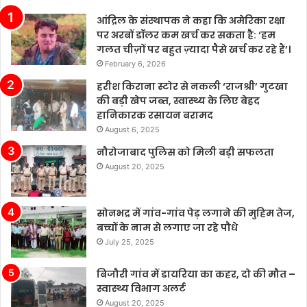
उद्योग
आंद्रिल के संस्थापक ने कहा कि अमेरिका रक्षा
में
पर अरबों डॉलर कम खर्च कर सकता है: ‘हम
कई
गलत चीज़ों पर बहुत ज़्यादा पैसे खर्च कर रहे हैं’।
चुनौतियाँ
February 6, 2026
मौजूद
हैं।
हरीश किराना स्टोर से नकली ‘राजश्री’ गुटखा
चीन
की बड़ी खेप जब्त, स्वास्थ्य के लिए बेहद
के
हानिकारक रसायन बरामद
बढ़ते
August 6, 2025
बाजार
नौरोजाबाद पुलिस को मिली बड़ी सफलता
में
August 20, 2025
टेस्ला
की
बिक्री
सोनभद्र में गांव-गांव पेड़ लगाने की मुहिम तेज,
लगातार
बच्चों के नाम से लगाए जा रहे पौधे
मजबूत
बनी
July 25, 2025
हुई
है,
बिजौरी गांव में डायरिया का कहर, दो की मौत –
जबकि
स्वास्थ्य विभाग अलर्ट
अन्य
August 20, 2025