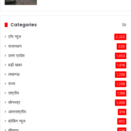
कंपनियां
विभिन्न
समस्याओं
का
Categories
सामना
कर
टॉप न्यूज
2,325
रही
राजस्थान
हैं।
326
टेस्ला
उत्तर प्रदेश
1,653
की
तकनीकी
बड़ी खबर
1,618
विशेषताएँ,
लखनऊ
1,208
ब्रांड
की
राज्य
1,208
लोकप्रियता
राष्ट्रीय
1,189
और
ग्राहकों
सोनभद्र
1,008
के
अंतरराष्ट्रीय
819
प्रति
उसकी
ब्रेकिंग न्यूज
802
प्रतिबद्धता
सीतापुर
738