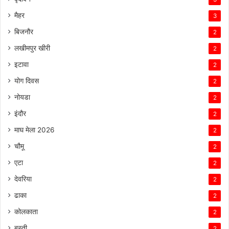
मैहर
3
बिजनौर
2
लखीमपुर खीरी
2
इटावा
2
योग दिवस
2
नोयडा
2
इंदौर
2
माघ मेला 2026
2
चौमू
2
एटा
2
देवरिया
2
ढाका
2
कोलकाता
2
बस्ती
2