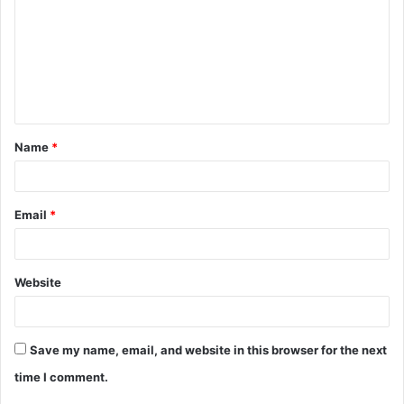
m
m
e
n
t
Name
*
*
Email
*
Website
Save my name, email, and website in this browser for the next
time I comment.