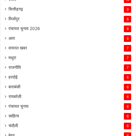
चित्तौड़गढ़
9
मिर्जापुर
8
पंचायत चुनाव 2026
8
आरा
8
वायरल खबर
7
मथुरा
7
राजनीति
7
हरदोई
6
बाराबंकी
6
रायबरेली
6
पंचायत चुनाव
6
साहित्य
6
चंदौली
6
मेरठ
6