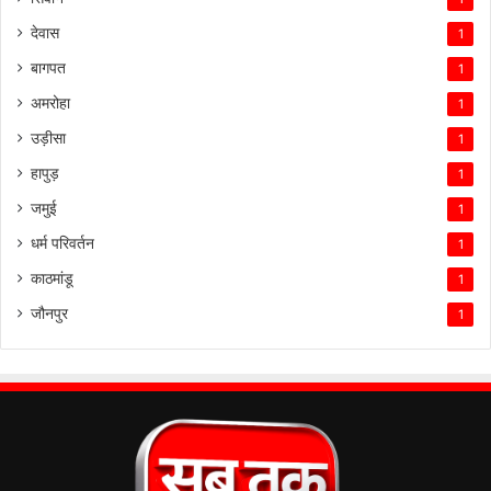
देवास
1
बागपत
1
अमरोहा
1
उड़ीसा
1
हापुड़
1
जमुई
1
धर्म परिवर्तन
1
काठमांडू
1
जौनपुर
1