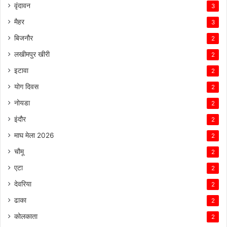
वृंदावन
3
मैहर
3
बिजनौर
2
लखीमपुर खीरी
2
इटावा
2
योग दिवस
2
नोयडा
2
इंदौर
2
माघ मेला 2026
2
चौमू
2
एटा
2
देवरिया
2
ढाका
2
कोलकाता
2