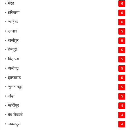
मेरठ
6
हरियाणा
6
साहित्य
6
उन्नाव
5
गाजीपुर
5
मैनपुरी
5
पितृ पक्ष
5
अलीगढ़
5
झारखण्ड
5
सुलतानपुर
5
गोंडा
5
मेहंदीपुर
4
देव दिवाली
4
जबलपुर
4