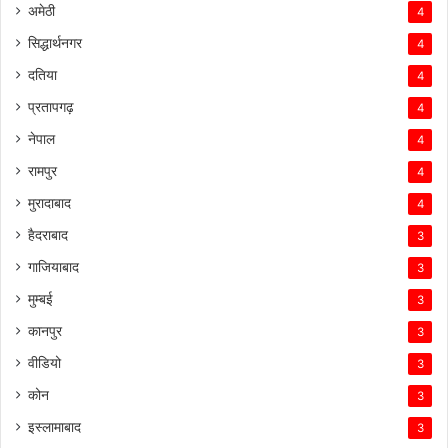
अमेठी
4
सिद्धार्थनगर
4
दतिया
4
प्रतापगढ़
4
नेपाल
4
रामपुर
4
मुरादाबाद
4
हैदराबाद
3
गाजियाबाद
3
मुम्बई
3
कानपुर
3
वीडियो
3
कोन
3
इस्लामाबाद
3