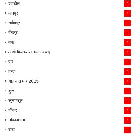
शहडोल
1
मानपुर
1
नर्मदापुर
1
बेंगलुरु
1
मऊ
1
आओ मिलकर सोनभद्र बचाएं
1
पुणे
1
हरदा
1
यातायात माह 2025
1
कुंडा
1
सुल्तानपुर
1
सीकर
1
नीमकाथाना
1
बांदा
1