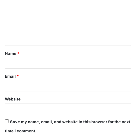
o
m
m
e
n
t
Name
*
*
Email
*
Website
Save my name, email, and website in this browser for the next
time I comment.