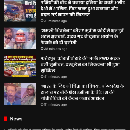
पक्षियों की बीट ने बनाया दुनिया के सबसे अमीर
देशों में शामिल, फिर खत्म हुआ खजाना और
बदल गई नाउरू की किस्मत
31 minutes ago
‘असली शिवसेना’ कौन? सुप्रीम कोर्ट में शुरू हुई
अहम सुनवाई, उद्धव गुट ने चुनाव आयोग के
फैसले को दी चुनौती
38 minutes ago
फतेहपुर: कोराई चौराहे की जर्जर PWD सड़क
बनी मुसीबत, एम्बुलेंस का निकलना भी हुआ
मुश्किल
41 minutes ago
‘भारत के लिए भी चिंता का विषय’, बांग्लादेश के
हालात पर बोले शेख हसीना के बेटे; ISI की
गतिविधियों को लेकर जताई आशंका
51 minutes ago
News