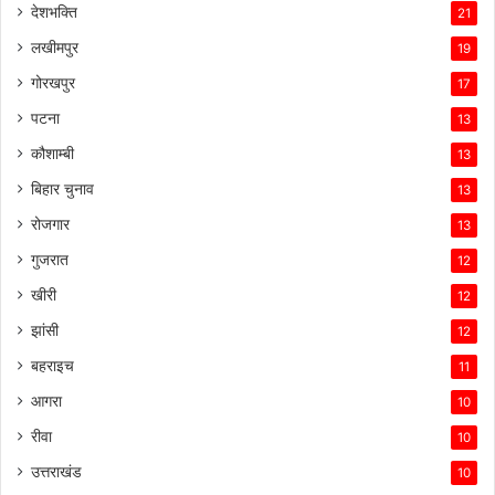
देशभक्ति
21
लखीमपुर
19
गोरखपुर
17
पटना
13
कौशाम्बी
13
बिहार चुनाव
13
रोजगार
13
गुजरात
12
खीरी
12
झांसी
12
बहराइच
11
आगरा
10
रीवा
10
उत्तराखंड
10