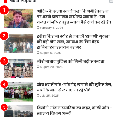
Most Popular
हालांकि
उद्योग
आंद्रिल के संस्थापक ने कहा कि अमेरिका रक्षा
में
पर अरबों डॉलर कम खर्च कर सकता है: ‘हम
कई
गलत चीज़ों पर बहुत ज़्यादा पैसे खर्च कर रहे हैं’।
चुनौतियाँ
February 6, 2026
मौजूद
हैं।
हरीश किराना स्टोर से नकली ‘राजश्री’ गुटखा
चीन
की बड़ी खेप जब्त, स्वास्थ्य के लिए बेहद
के
हानिकारक रसायन बरामद
बढ़ते
August 6, 2025
बाजार
नौरोजाबाद पुलिस को मिली बड़ी सफलता
में
August 20, 2025
टेस्ला
की
बिक्री
सोनभद्र में गांव-गांव पेड़ लगाने की मुहिम तेज,
लगातार
बच्चों के नाम से लगाए जा रहे पौधे
मजबूत
बनी
July 25, 2025
हुई
है,
बिजौरी गांव में डायरिया का कहर, दो की मौत –
जबकि
स्वास्थ्य विभाग अलर्ट