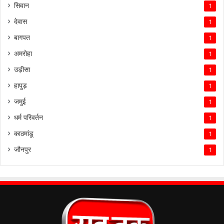
सिवान
1
देवास
1
बागपत
1
अमरोहा
1
उड़ीसा
1
हापुड़
1
जमुई
1
धर्म परिवर्तन
1
काठमांडू
1
जौनपुर
1