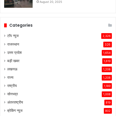
अन्य
August 20, 2025
कंपनियां
विभिन्न
समस्याओं
का
Categories
सामना
कर
टॉप न्यूज
2,326
रही
राजस्थान
हैं।
326
टेस्ला
उत्तर प्रदेश
1,654
की
तकनीकी
बड़ी खबर
1,619
विशेषताएँ,
लखनऊ
1,208
ब्रांड
की
राज्य
1,208
लोकप्रियता
राष्ट्रीय
1,189
और
ग्राहकों
सोनभद्र
1,008
के
अंतरराष्ट्रीय
819
प्रति
उसकी
ब्रेकिंग न्यूज
802
प्रतिबद्धता