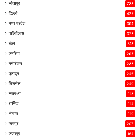
सीतापुर
738
ने
उसे
दिल्ली
425
इस
मध्य प्रदेश
394
प्रतिस्पर्धात्मक
माहौल
पॉलिटिक्स
373
में
खेल
318
सफल
बनाए
उमरिया
295
रखा
मनोरंजन
है।
283
क्राइम
246
बिजनेस
240
स्वास्थ्य
218
धार्मिक
214
भोपाल
210
जयपुर
207
उदयपुर
164