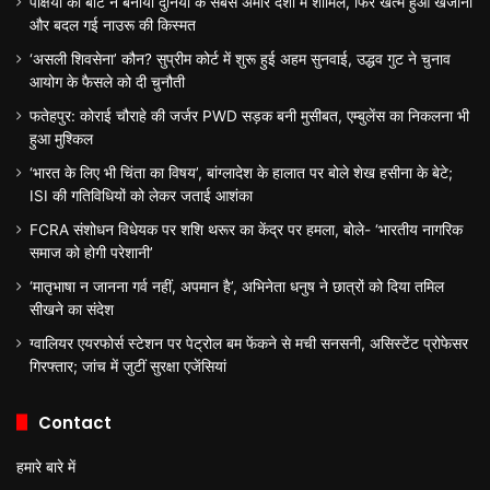
पक्षियों की बीट ने बनाया दुनिया के सबसे अमीर देशों में शामिल, फिर खत्म हुआ खजाना
और बदल गई नाउरू की किस्मत
‘असली शिवसेना’ कौन? सुप्रीम कोर्ट में शुरू हुई अहम सुनवाई, उद्धव गुट ने चुनाव
आयोग के फैसले को दी चुनौती
फतेहपुर: कोराई चौराहे की जर्जर PWD सड़क बनी मुसीबत, एम्बुलेंस का निकलना भी
हुआ मुश्किल
‘भारत के लिए भी चिंता का विषय’, बांग्लादेश के हालात पर बोले शेख हसीना के बेटे;
ISI की गतिविधियों को लेकर जताई आशंका
FCRA संशोधन विधेयक पर शशि थरूर का केंद्र पर हमला, बोले- ‘भारतीय नागरिक
समाज को होगी परेशानी’
‘मातृभाषा न जानना गर्व नहीं, अपमान है’, अभिनेता धनुष ने छात्रों को दिया तमिल
सीखने का संदेश
ग्वालियर एयरफोर्स स्टेशन पर पेट्रोल बम फेंकने से मची सनसनी, असिस्टेंट प्रोफेसर
गिरफ्तार; जांच में जुटीं सुरक्षा एजेंसियां
Contact
हमारे बारे में