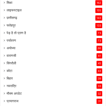
शिक्षा
162
लाइफस्टाइल
155
छत्तीसगढ़
143
फतेहपुर
133
पेड़ है तो प्राण है
73
पर्यावरण
73
अयोध्या
66
वाराणसी
61
सिंगरौली
45
कोटा
43
बिहार
39
नवरात्रि
33
मौसम अपडेट
32
प्रयागराज
31