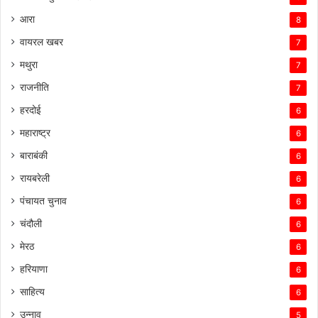
आरा
8
वायरल खबर
7
मथुरा
7
राजनीति
7
हरदोई
6
महाराष्ट्र
6
बाराबंकी
6
रायबरेली
6
पंचायत चुनाव
6
चंदौली
6
मेरठ
6
हरियाणा
6
साहित्य
6
उन्नाव
5