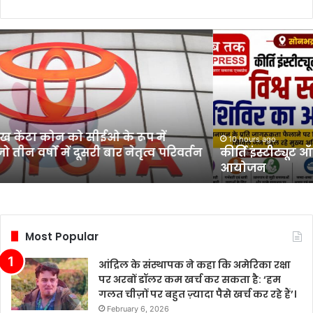
कीर्ति
इंस्टीट्यूट
ऑफ
नर्सिंग
में
विश्व
स्तनपान
रमुख केंटा कोन को सीईओ के रूप में
शिविर
10 hours ago
 तीन वर्षों में दूसरी बार नेतृत्व परिवर्तन
कीर्ति इंस्टीट्यूट 
का
आयोजन
आयोजन
Most Popular
आंद्रिल के संस्थापक ने कहा कि अमेरिका रक्षा
पर अरबों डॉलर कम खर्च कर सकता है: ‘हम
गलत चीज़ों पर बहुत ज़्यादा पैसे खर्च कर रहे हैं’।
February 6, 2026