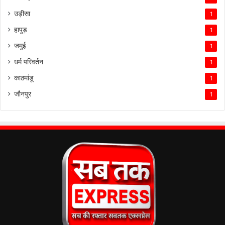
उड़ीसा
1
हापुड़
1
जमुई
1
धर्म परिवर्तन
1
काठमांडू
1
जौनपुर
1