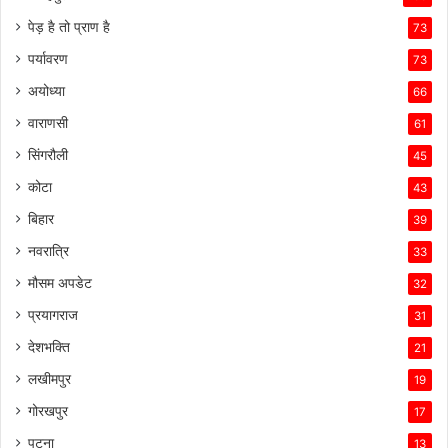
पेड़ है तो प्राण है
73
पर्यावरण
73
अयोध्या
66
वाराणसी
61
सिंगरौली
45
कोटा
43
बिहार
39
नवरात्रि
33
मौसम अपडेट
32
प्रयागराज
31
देशभक्ति
21
लखीमपुर
19
गोरखपुर
17
पटना
13