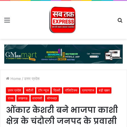
Menu
S
fo
Home
/
उत्तर प्रदेश
उत्तर प्रदेश
चंदौली
टॉप न्यूज
दिल्ली
पॉलिटिक्स
प्रयागराज
बड़ी खबर
राज्य
लखनऊ
वाराणसी
सोनभद्र
ओंकार केशरी बने भाजपा काशी
क्षेत्र के चंदौली जनपद के प्रवासी