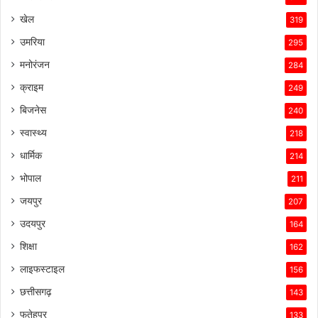
खेल
319
उमरिया
295
मनोरंजन
284
क्राइम
249
बिजनेस
240
स्वास्थ्य
218
धार्मिक
214
भोपाल
211
जयपुर
207
उदयपुर
164
शिक्षा
162
लाइफस्टाइल
156
छत्तीसगढ़
143
फतेहपुर
133