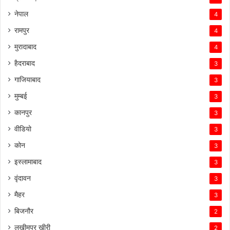
नेपाल
4
रामपुर
4
मुरादाबाद
4
हैदराबाद
3
गाजियाबाद
3
मुम्बई
3
कानपुर
3
वीडियो
3
कोन
3
इस्लामाबाद
3
वृंदावन
3
मैहर
3
बिजनौर
2
लखीमपुर खीरी
2