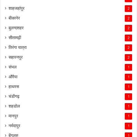
शाहजहांपुर
2
बीकानेर
2
बुलन्दशहर
2
सीतामढ़ी
2
तिरंगा यात्रा
2
सहारनपुर
2
संभल
1
औरैया
1
हाथरस
1
चंडीगढ़
1
शहडोल
1
मानपुर
1
नर्मदापुर
1
बेंगलुरु
1