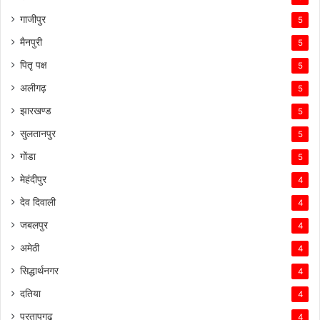
गाजीपुर
5
मैनपुरी
5
पितृ पक्ष
5
अलीगढ़
5
झारखण्ड
5
सुलतानपुर
5
गोंडा
5
मेहंदीपुर
4
देव दिवाली
4
जबलपुर
4
अमेठी
4
सिद्धार्थनगर
4
दतिया
4
प्रतापगढ़
4