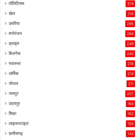
पॉलिटिक्स
374
खेल
319
उमरिया
295
मनोरंजन
284
क्राइम
249
बिजनेस
240
स्वास्थ्य
218
धार्मिक
214
भोपाल
211
जयपुर
207
उदयपुर
164
शिक्षा
162
लाइफस्टाइल
156
छत्तीसगढ़
143