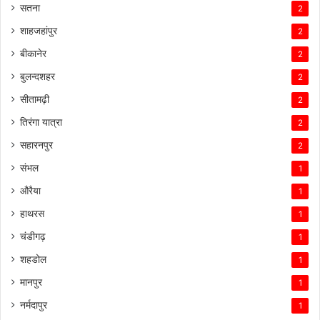
सतना
2
शाहजहांपुर
2
बीकानेर
2
बुलन्दशहर
2
सीतामढ़ी
2
तिरंगा यात्रा
2
सहारनपुर
2
संभल
1
औरैया
1
हाथरस
1
चंडीगढ़
1
शहडोल
1
मानपुर
1
नर्मदापुर
1