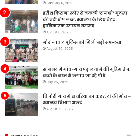
February 6, 2026
पर
बहुत
हरीश किराना स्टोर से नकली ‘राजश्री’ गुटखा
ज़्यादा
की बड़ी खेप जब्त, स्वास्थ्य के लिए बेहद
पैसे
हानिकारक रसायन बरामद
खर्च
August 6, 2025
कर
नौरोजाबाद पुलिस को मिली बड़ी सफलता
रहे
August 20, 2025
हैं’।
सोनभद्र में गांव-गांव पेड़ लगाने की मुहिम तेज,
बच्चों के नाम से लगाए जा रहे पौधे
July 25, 2025
बिजौरी गांव में डायरिया का कहर, दो की मौत –
स्वास्थ्य विभाग अलर्ट
August 20, 2025