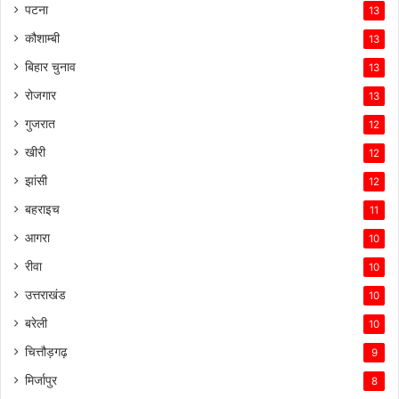
पटना
13
कौशाम्बी
13
बिहार चुनाव
13
रोजगार
13
गुजरात
12
खीरी
12
झांसी
12
बहराइच
11
आगरा
10
रीवा
10
उत्तराखंड
10
बरेली
10
चित्तौड़गढ़
9
मिर्जापुर
8