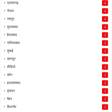
प्रतापगढ़
4
नेपाल
4
रामपुर
4
मुरादाबाद
4
हैदराबाद
3
गाजियाबाद
3
मुम्बई
3
कानपुर
3
वीडियो
3
कोन
3
इस्लामाबाद
3
वृंदावन
3
मैहर
3
बिजनौर
2