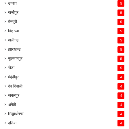
उन्नाव
5
गाजीपुर
5
मैनपुरी
5
पितृ पक्ष
5
अलीगढ़
5
झारखण्ड
5
सुलतानपुर
5
गोंडा
5
मेहंदीपुर
4
देव दिवाली
4
जबलपुर
4
अमेठी
4
सिद्धार्थनगर
4
दतिया
4