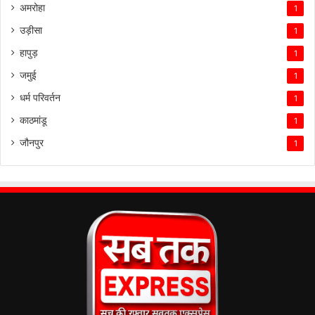
अमरोहा
1
उड़ीसा
1
हापुड़
1
जमुई
1
धर्म परिवर्तन
1
काठमांडू
1
जौनपुर
1