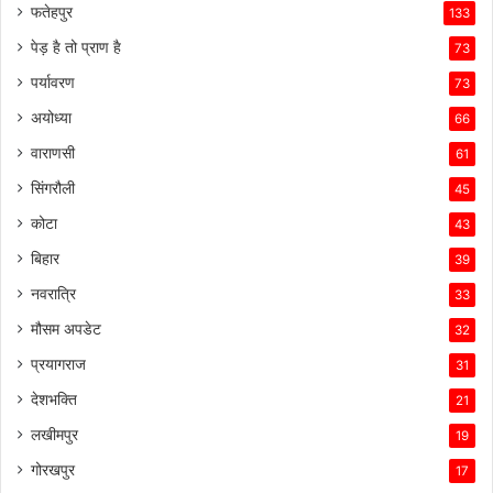
फतेहपुर
133
पेड़ है तो प्राण है
73
पर्यावरण
73
अयोध्या
66
वाराणसी
61
सिंगरौली
45
कोटा
43
बिहार
39
नवरात्रि
33
मौसम अपडेट
32
प्रयागराज
31
देशभक्ति
21
लखीमपुर
19
गोरखपुर
17