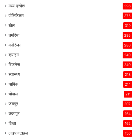
मध्य प्रदेश
396
पॉलिटिक्स
375
खेल
319
उमरिया
295
मनोरंजन
286
क्राइम
249
बिजनेस
240
स्वास्थ्य
218
धार्मिक
214
भोपाल
211
जयपुर
207
उदयपुर
164
शिक्षा
162
लाइफस्टाइल
156