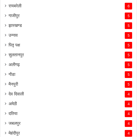
रायबरेली
6
गाजीपुर
5
झारखण्ड
5
उन्नाव
5
पितृ पक्ष
5
सुलतानपुर
5
अलीगढ़
5
गोंडा
5
मैनपुरी
5
देव दिवाली
4
अमेठी
4
दतिया
4
जबलपुर
4
मेहंदीपुर
4