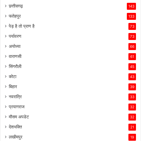
छत्तीसगढ़
143
फतेहपुर
133
पेड़ है तो प्राण है
73
पर्यावरण
73
अयोध्या
66
वाराणसी
61
सिंगरौली
45
कोटा
43
बिहार
39
नवरात्रि
33
प्रयागराज
32
मौसम अपडेट
32
देशभक्ति
21
लखीमपुर
19