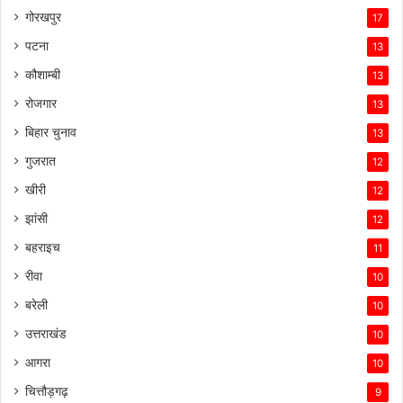
गोरखपुर
17
पटना
13
कौशाम्बी
13
रोजगार
13
बिहार चुनाव
13
गुजरात
12
खीरी
12
झांसी
12
बहराइच
11
रीवा
10
बरेली
10
उत्तराखंड
10
आगरा
10
चित्तौड़गढ़
9