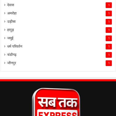
देवास
1
अमरोहा
1
उड़ीसा
1
हापुड़
1
जमुई
1
धर्म परिवर्तन
1
चंडीगढ़
1
जौनपुर
1