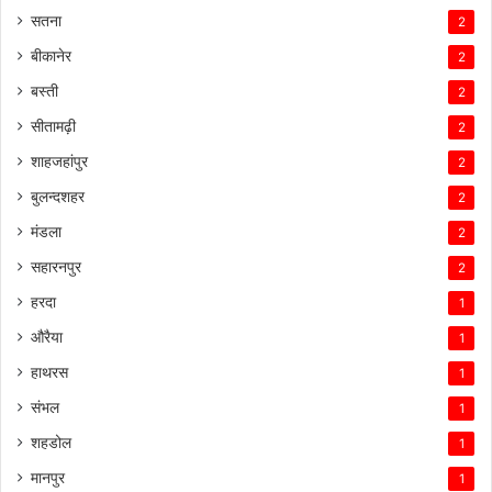
सतना
2
बीकानेर
2
बस्ती
2
सीतामढ़ी
2
शाहजहांपुर
2
बुलन्दशहर
2
मंडला
2
सहारनपुर
2
हरदा
1
औरैया
1
हाथरस
1
संभल
1
शहडोल
1
मानपुर
1