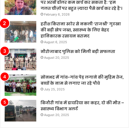
पर अरबों डॉलर कम खर्च कर सकता है: ‘हम
में
गलत चीज़ों पर बहुत ज़्यादा पैसे खर्च कर रहे हैं’।
दूसरी
February 6, 2026
बार
नेतृत्व
हरीश किराना स्टोर से नकली ‘राजश्री’ गुटखा
परिवर्तन
की बड़ी खेप जब्त, स्वास्थ्य के लिए बेहद
है।
हानिकारक रसायन बरामद
August 6, 2025
नौरोजाबाद पुलिस को मिली बड़ी सफलता
August 20, 2025
सोनभद्र में गांव-गांव पेड़ लगाने की मुहिम तेज,
बच्चों के नाम से लगाए जा रहे पौधे
July 25, 2025
बिजौरी गांव में डायरिया का कहर, दो की मौत –
स्वास्थ्य विभाग अलर्ट
August 20, 2025