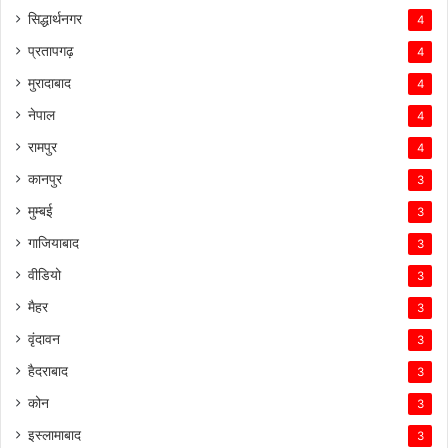
सिद्धार्थनगर
4
प्रतापगढ़
4
मुरादाबाद
4
नेपाल
4
रामपुर
4
कानपुर
3
मुम्बई
3
गाजियाबाद
3
वीडियो
3
मैहर
3
वृंदावन
3
हैदराबाद
3
कोन
3
इस्लामाबाद
3